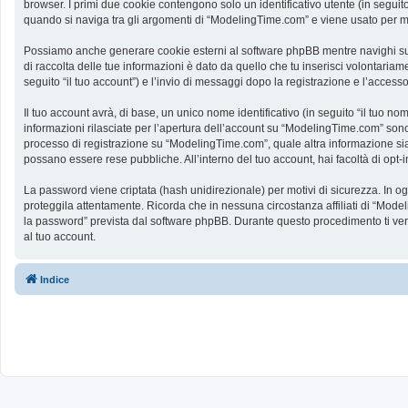
browser. I primi due cookie contengono solo un identificativo utente (in segui
quando si naviga tra gli argomenti di “ModelingTime.com” e viene usato per memo
Possiamo anche generare cookie esterni al software phpBB mentre navighi su 
di raccolta delle tue informazioni è dato da quello che tu inserisci volontaria
seguito “il tuo account”) e l’invio di messaggi dopo la registrazione e l’accesso
Il tuo account avrà, di base, un unico nome identificativo (in seguito “il tuo n
informazioni rilasciate per l’apertura dell’account su “ModelingTime.com” sono p
processo di registrazione su “ModelingTime.com”, quale altra informazione sia ob
possano essere rese pubbliche. All’interno del tuo account, hai facoltà di opt
La password viene criptata (hash unidirezionale) per motivi di sicurezza. In o
proteggila attentamente. Ricorda che in nessuna circostanza affiliati di “Mod
la password” prevista dal software phpBB. Durante questo procedimento ti ve
al tuo account.
Indice