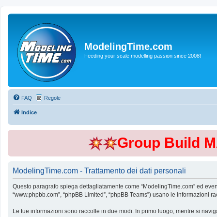
ModelingTime.com
Feeding your scale modelling passion since 2008!
FAQ
Regole
Indice
Group Build 
ModelingTime.com - Trattamento dei dati personali
Questo paragrafo spiega dettagliatamente come “ModelingTime.com” ed eventuali 
“www.phpbb.com”, “phpBB Limited”, “phpBB Teams”) usano le informazioni raccol
Le tue informazioni sono raccolte in due modi. In primo luogo, mentre si navig