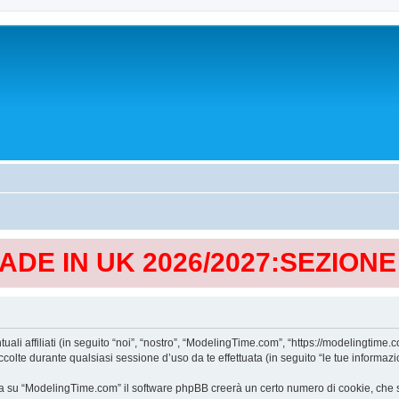
MADE IN UK 2026/2027:SEZION
affiliati (in seguito “noi”, “nostro”, “ModelingTime.com”, “https://modelingtime.co
te durante qualsiasi sessione d’uso da te effettuata (in seguito “le tue informazio
a su “ModelingTime.com” il software phpBB creerà un certo numero di cookie, che son