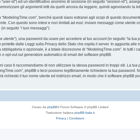
to “user-id”) ed un identificativo anonimo di sessione (in seguito “session-id”), a
rizzare gli argomenti letti da quelli ancora da leggere, quindi agevolando la lettu
“ModelingTime.com”, benché questi siano estranei agli scopi di questo documento c
mente. Con questo sono intesi e non limitati ad essi: inviare messaggi come utente o
 (in seguito “i tuoi messaggi”).
ome utente”), una password da usare per accedere al tuo account (in seguito “la tua p
rotette dalle Leggi sulla Privacy dello Stato che ospita il server. In aggiunta alle 
bligatoria o opzionale, è a totale discrezione di “ModelingTime.com”. In tutti i casi,
-in o opt-out sul generatore automatico di email del software phpBB.
gni caso ti raccomandiamo di non utilizzare la stessa password in troppi siti. La t
elingTime.com”, phpBB o terzi possono legittimamente richiedere la tua password. Ne
rrà richiesto il tuo nome utente ed indirizzo email, in modo che il software phpB
Creato da
phpBB
® Forum Software © phpBB Limited
Traduzione Italiana
phpBB-Italia.it
Privacy
|
Condizioni