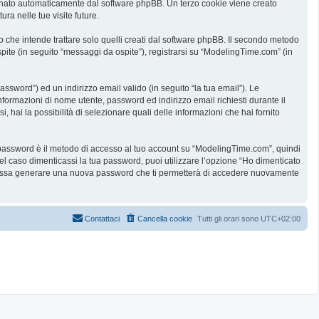
ssegnato automaticamente dal software phpBB. Un terzo cookie viene creato
ra nelle tue visite future.
he intende trattare solo quelli creati dal software phpBB. Il secondo metodo
spite (in seguito “messaggi da ospite”), registrarsi su “ModelingTime.com” (in
assword”) ed un indirizzo email valido (in seguito “la tua email”). Le
informazioni di nome utente, password ed indirizzo email richiesti durante il
 hai la possibilità di selezionare quali delle informazioni che hai fornito
ua password è il metodo di accesso al tuo account su “ModelingTime.com”, quindi
l caso dimenticassi la tua password, puoi utilizzare l’opzione “Ho dimenticato
B possa generare una nuova password che ti permetterà di accedere nuovamente
Contattaci
Cancella cookie
Tutti gli orari sono
UTC+02:00