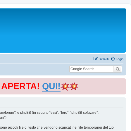
Iscriviti
Login
E APERTA!
QUI!
m/forum”) e phpBB (in seguito “essi”, “loro”, “phpBB software”,
ni”).
o piccoli file di testo che vengono scaricati nei file temporanei del tuo