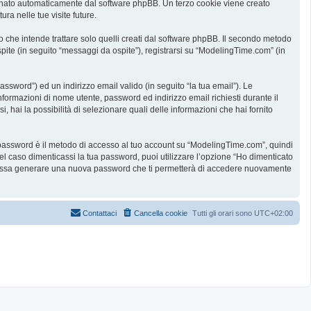
ssegnato automaticamente dal software phpBB. Un terzo cookie viene creato
ra nelle tue visite future.
he intende trattare solo quelli creati dal software phpBB. Il secondo metodo
spite (in seguito “messaggi da ospite”), registrarsi su “ModelingTime.com” (in
assword”) ed un indirizzo email valido (in seguito “la tua email”). Le
informazioni di nome utente, password ed indirizzo email richiesti durante il
 hai la possibilità di selezionare quali delle informazioni che hai fornito
ua password è il metodo di accesso al tuo account su “ModelingTime.com”, quindi
l caso dimenticassi la tua password, puoi utilizzare l’opzione “Ho dimenticato
B possa generare una nuova password che ti permetterà di accedere nuovamente
Contattaci
Cancella cookie
Tutti gli orari sono
UTC+02:00