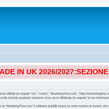
MADE IN UK 2026/2027:SEZION
affiliati (in seguito “noi”, “nostro”, “ModelingTime.com”, “https://modelingtime.co
te durante qualsiasi sessione d’uso da te effettuata (in seguito “le tue informazio
a su “ModelingTime.com” il software phpBB creerà un certo numero di cookie, che son