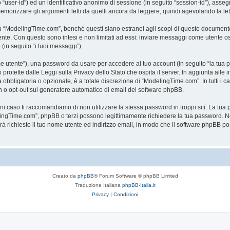
to “user-id”) ed un identificativo anonimo di sessione (in seguito “session-id”), a
rizzare gli argomenti letti da quelli ancora da leggere, quindi agevolando la lettu
“ModelingTime.com”, benché questi siano estranei agli scopi di questo documento c
mente. Con questo sono intesi e non limitati ad essi: inviare messaggi come utente o
 (in seguito “i tuoi messaggi”).
ome utente”), una password da usare per accedere al tuo account (in seguito “la tua p
rotette dalle Leggi sulla Privacy dello Stato che ospita il server. In aggiunta alle 
bligatoria o opzionale, è a totale discrezione di “ModelingTime.com”. In tutti i casi,
-in o opt-out sul generatore automatico di email del software phpBB.
gni caso ti raccomandiamo di non utilizzare la stessa password in troppi siti. La t
elingTime.com”, phpBB o terzi possono legittimamente richiedere la tua password. Ne
rrà richiesto il tuo nome utente ed indirizzo email, in modo che il software phpB
Creato da
phpBB
® Forum Software © phpBB Limited
Traduzione Italiana
phpBB-Italia.it
Privacy
|
Condizioni