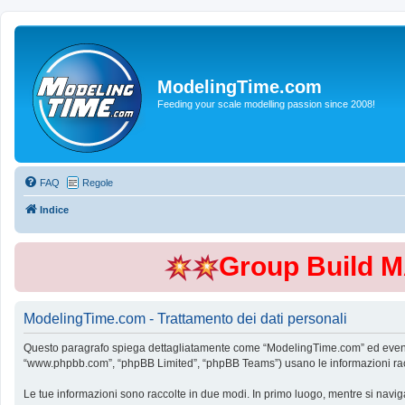
ModelingTime.com
Feeding your scale modelling passion since 2008!
FAQ
Regole
Indice
Group Build 
ModelingTime.com - Trattamento dei dati personali
Questo paragrafo spiega dettagliatamente come “ModelingTime.com” ed eventuali 
“www.phpbb.com”, “phpBB Limited”, “phpBB Teams”) usano le informazioni raccol
Le tue informazioni sono raccolte in due modi. In primo luogo, mentre si navig