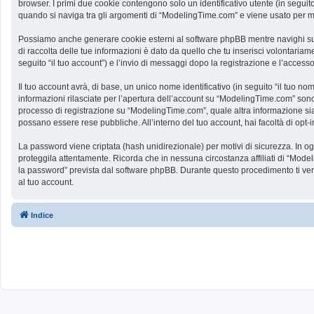
browser. I primi due cookie contengono solo un identificativo utente (in segui
quando si naviga tra gli argomenti di “ModelingTime.com” e viene usato per memo
Possiamo anche generare cookie esterni al software phpBB mentre navighi su 
di raccolta delle tue informazioni è dato da quello che tu inserisci volontaria
seguito “il tuo account”) e l’invio di messaggi dopo la registrazione e l’accesso
Il tuo account avrà, di base, un unico nome identificativo (in seguito “il tuo n
informazioni rilasciate per l’apertura dell’account su “ModelingTime.com” sono p
processo di registrazione su “ModelingTime.com”, quale altra informazione sia ob
possano essere rese pubbliche. All’interno del tuo account, hai facoltà di opt
La password viene criptata (hash unidirezionale) per motivi di sicurezza. In o
proteggila attentamente. Ricorda che in nessuna circostanza affiliati di “Mod
la password” prevista dal software phpBB. Durante questo procedimento ti ve
al tuo account.
Indice