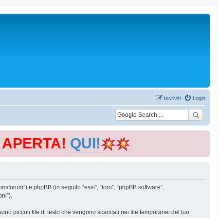
Iscriviti
Login
E APERTA!
QUI!
m/forum”) e phpBB (in seguito “essi”, “loro”, “phpBB software”,
ni”).
o piccoli file di testo che vengono scaricati nei file temporanei del tuo