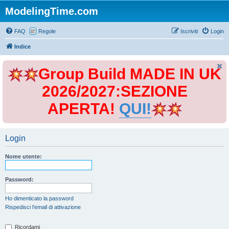
ModelingTime.com
FAQ
Regole
Iscriviti
Login
Indice
Group Build MADE IN UK
2026/2027:SEZIONE
APERTA!
QUI!
Login
Nome utente:
Password:
Ho dimenticato la password
Rispedisci l’email di attivazione
Ricordami