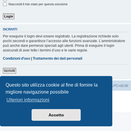
Nascondi il mio stato per questa sessione
ISCRIVITI
Per eseguire il login devi essere registrato. La registrazione richiede solo
pochi secondi e garantisce l’accesso alle funzioni avanzate. L’amministratore
può anche dare permessi speciali agli utenti. Prima di eseguire il login
assicurati di aver letto i termini d’uso e le varie regole.
Condizioni d’uso
|
Trattamento dei dati personali
Iscriviti
Questo sito utilizza cookie al fine di fornire la
Indice
Contattaci
Cancella cookie
Tutti gli orari sono
UTC+02:00
migliore navigazione possibile
Creato da
phpBB
® Forum Software © phpBB Limited
Ulteriori informazioni
Traduzione Italiana
phpBB-Italia.it
Privacy
|
Condizioni
Accetto