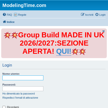
ModelingTime.com
FAQ
Regole
Iscriviti
Login
Indice
Group Build MADE IN UK
2026/2027:SEZIONE
APERTA!
QUI!
Login
Nome utente:
Password:
Ho dimenticato la password
Rispedisci l’email di attivazione
Ricordami