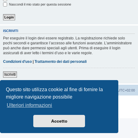
Nascondi il mio stato per questa sessione
ISCRIVITI
Per eseguire il login devi essere registrato. La registrazione richiede solo
pochi secondi e garantisce l’accesso alle funzioni avanzate. L’amministratore
può anche dare permessi speciali agli utenti. Prima di eseguire il login
assicurati di aver letto i termini d’uso e le varie regole.
Condizioni d’uso
|
Trattamento dei dati personali
Iscriviti
Questo sito utilizza cookie al fine di fornire la
Indice
Contattaci
Cancella cookie
Tutti gli orari sono
UTC+02:00
migliore navigazione possibile
Creato da
phpBB
® Forum Software © phpBB Limited
Ulteriori informazioni
Traduzione Italiana
phpBB-Italia.it
Privacy
|
Condizioni
Accetto