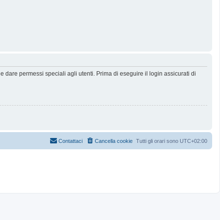
dare permessi speciali agli utenti. Prima di eseguire il login assicurati di
Contattaci
Cancella cookie
Tutti gli orari sono
UTC+02:00