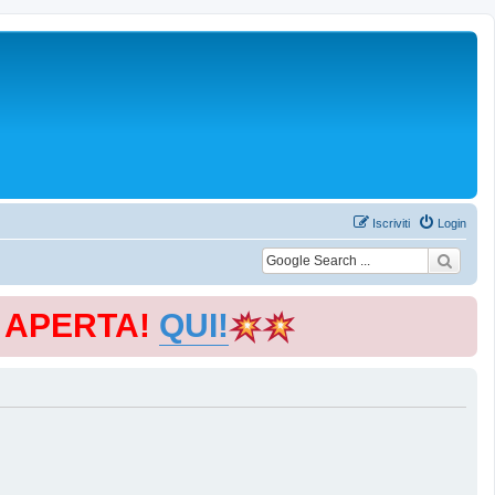
Iscriviti
Login
E APERTA!
QUI!