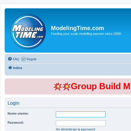
ModelingTime.com
Feeding your scale modelling passion since 2008!
FAQ
Regole
Indice
Group Build 
Login
Nome utente:
Password:
Ho dimenticato la password