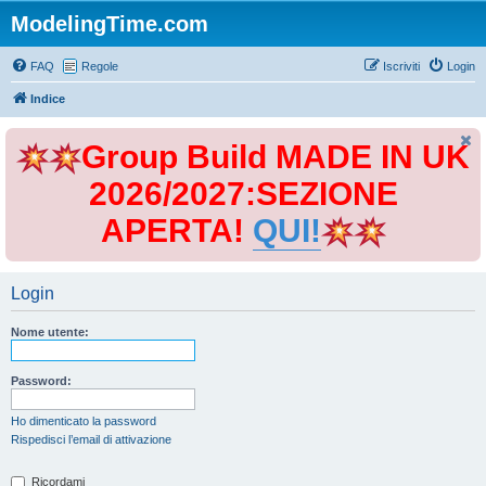
ModelingTime.com
FAQ
Regole
Iscriviti
Login
Indice
Group Build MADE IN UK
2026/2027:SEZIONE
APERTA!
QUI!
Login
Nome utente:
Password:
Ho dimenticato la password
Rispedisci l’email di attivazione
Ricordami