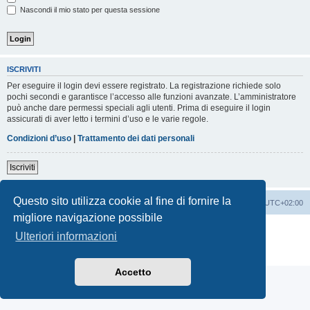
Nascondi il mio stato per questa sessione
ISCRIVITI
Per eseguire il login devi essere registrato. La registrazione richiede solo
pochi secondi e garantisce l’accesso alle funzioni avanzate. L’amministratore
può anche dare permessi speciali agli utenti. Prima di eseguire il login
assicurati di aver letto i termini d’uso e le varie regole.
Condizioni d’uso
|
Trattamento dei dati personali
Iscriviti
Questo sito utilizza cookie al fine di fornire la
Indice
Contattaci
Cancella cookie
Tutti gli orari sono
UTC+02:00
migliore navigazione possibile
Creato da
phpBB
® Forum Software © phpBB Limited
Ulteriori informazioni
Traduzione Italiana
phpBB-Italia.it
Privacy
|
Condizioni
Accetto