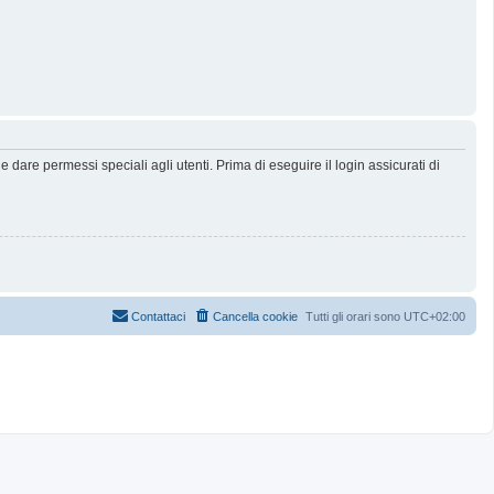
dare permessi speciali agli utenti. Prima di eseguire il login assicurati di
Contattaci
Cancella cookie
Tutti gli orari sono
UTC+02:00