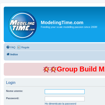
ModelingTime.com
Feeding your scale modelling passion since 2008!
FAQ
Regole
Indice
Group Build 
Login
Nome utente:
Password:
Ho dimenticato la password