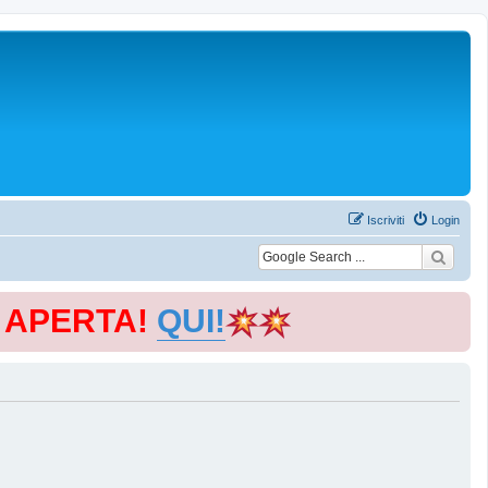
Iscriviti
Login
E APERTA!
QUI!