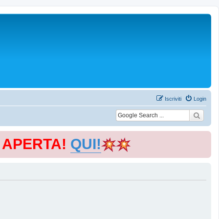
Iscriviti
Login
E APERTA!
QUI!