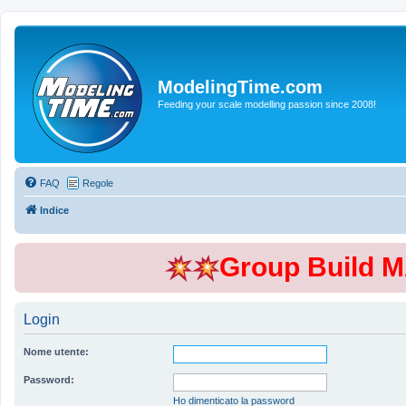
ModelingTime.com
Feeding your scale modelling passion since 2008!
FAQ
Regole
Indice
Group Build 
Login
Nome utente:
Password:
Ho dimenticato la password