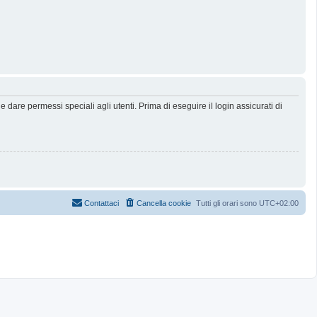
dare permessi speciali agli utenti. Prima di eseguire il login assicurati di
Contattaci
Cancella cookie
Tutti gli orari sono
UTC+02:00