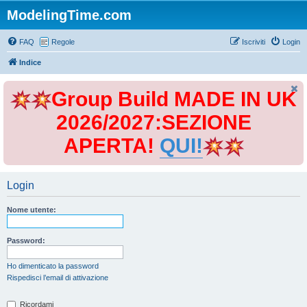
ModelingTime.com
FAQ
Regole
Iscriviti
Login
Indice
Group Build MADE IN UK
2026/2027:SEZIONE
APERTA!
QUI!
Login
Nome utente:
Password:
Ho dimenticato la password
Rispedisci l’email di attivazione
Ricordami