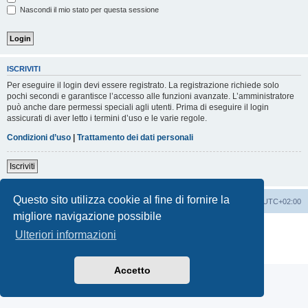
Nascondi il mio stato per questa sessione
ISCRIVITI
Per eseguire il login devi essere registrato. La registrazione richiede solo
pochi secondi e garantisce l’accesso alle funzioni avanzate. L’amministratore
può anche dare permessi speciali agli utenti. Prima di eseguire il login
assicurati di aver letto i termini d’uso e le varie regole.
Condizioni d’uso
|
Trattamento dei dati personali
Iscriviti
Questo sito utilizza cookie al fine di fornire la
Indice
Contattaci
Cancella cookie
Tutti gli orari sono
UTC+02:00
migliore navigazione possibile
Creato da
phpBB
® Forum Software © phpBB Limited
Ulteriori informazioni
Traduzione Italiana
phpBB-Italia.it
Privacy
|
Condizioni
Accetto