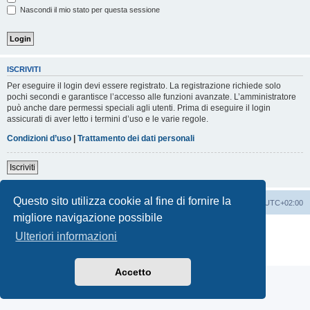
Nascondi il mio stato per questa sessione
ISCRIVITI
Per eseguire il login devi essere registrato. La registrazione richiede solo
pochi secondi e garantisce l’accesso alle funzioni avanzate. L’amministratore
può anche dare permessi speciali agli utenti. Prima di eseguire il login
assicurati di aver letto i termini d’uso e le varie regole.
Condizioni d’uso
|
Trattamento dei dati personali
Iscriviti
Questo sito utilizza cookie al fine di fornire la
Indice
Contattaci
Cancella cookie
Tutti gli orari sono
UTC+02:00
migliore navigazione possibile
Creato da
phpBB
® Forum Software © phpBB Limited
Ulteriori informazioni
Traduzione Italiana
phpBB-Italia.it
Privacy
|
Condizioni
Accetto