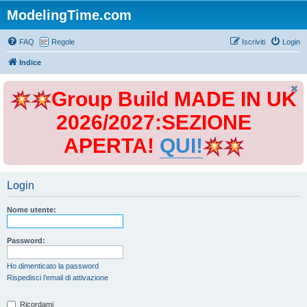
ModelingTime.com
FAQ
Regole
Iscriviti
Login
Indice
Group Build MADE IN UK
2026/2027:SEZIONE
APERTA!
QUI!
Login
Nome utente:
Password:
Ho dimenticato la password
Rispedisci l’email di attivazione
Ricordami