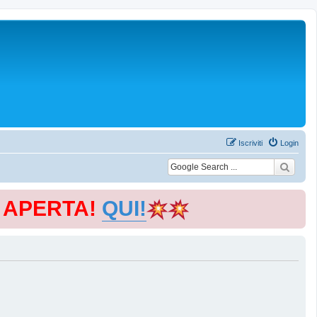
Iscriviti
Login
E APERTA!
QUI!