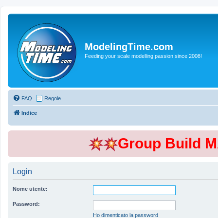
ModelingTime.com
Feeding your scale modelling passion since 2008!
FAQ
Regole
Indice
Group Build 
Login
Nome utente:
Password:
Ho dimenticato la password