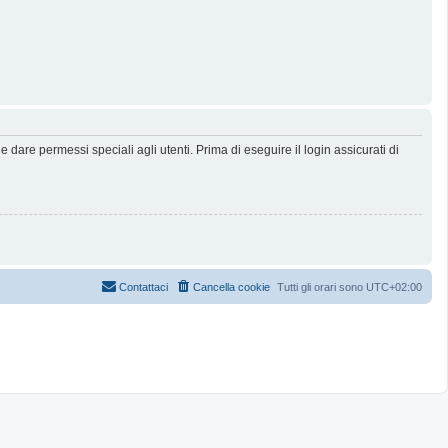
dare permessi speciali agli utenti. Prima di eseguire il login assicurati di
Contattaci
Cancella cookie
Tutti gli orari sono
UTC+02:00