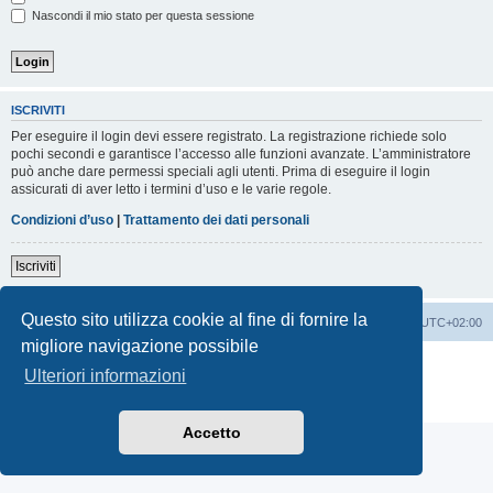
Nascondi il mio stato per questa sessione
ISCRIVITI
Per eseguire il login devi essere registrato. La registrazione richiede solo
pochi secondi e garantisce l’accesso alle funzioni avanzate. L’amministratore
può anche dare permessi speciali agli utenti. Prima di eseguire il login
assicurati di aver letto i termini d’uso e le varie regole.
Condizioni d’uso
|
Trattamento dei dati personali
Iscriviti
Questo sito utilizza cookie al fine di fornire la
Indice
Contattaci
Cancella cookie
Tutti gli orari sono
UTC+02:00
migliore navigazione possibile
Creato da
phpBB
® Forum Software © phpBB Limited
Ulteriori informazioni
Traduzione Italiana
phpBB-Italia.it
Privacy
|
Condizioni
Accetto