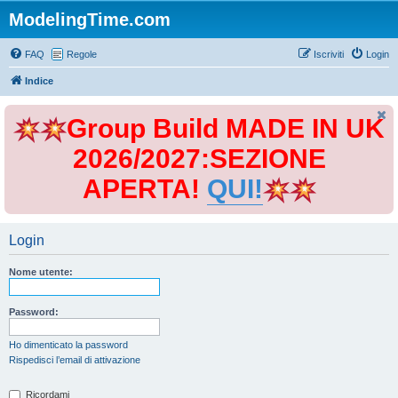
ModelingTime.com
FAQ
Regole
Iscriviti
Login
Indice
Group Build MADE IN UK
2026/2027:SEZIONE
APERTA!
QUI!
Login
Nome utente:
Password:
Ho dimenticato la password
Rispedisci l’email di attivazione
Ricordami