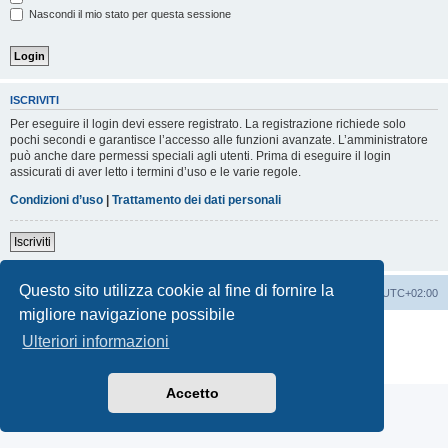
Nascondi il mio stato per questa sessione
ISCRIVITI
Per eseguire il login devi essere registrato. La registrazione richiede solo
pochi secondi e garantisce l’accesso alle funzioni avanzate. L’amministratore
può anche dare permessi speciali agli utenti. Prima di eseguire il login
assicurati di aver letto i termini d’uso e le varie regole.
Condizioni d’uso
|
Trattamento dei dati personali
Iscriviti
Questo sito utilizza cookie al fine di fornire la
Indice
Contattaci
Cancella cookie
Tutti gli orari sono
UTC+02:00
migliore navigazione possibile
Creato da
phpBB
® Forum Software © phpBB Limited
Ulteriori informazioni
Traduzione Italiana
phpBB-Italia.it
Privacy
|
Condizioni
Accetto