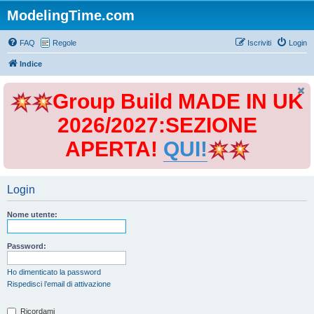
ModelingTime.com
FAQ
Regole
Iscriviti
Login
Indice
Group Build MADE IN UK
2026/2027:SEZIONE
APERTA!
QUI!
Login
Nome utente:
Password:
Ho dimenticato la password
Rispedisci l’email di attivazione
Ricordami