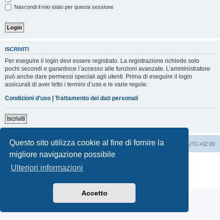
Nascondi il mio stato per questa sessione
ISCRIVITI
Per eseguire il login devi essere registrato. La registrazione richiede solo
pochi secondi e garantisce l’accesso alle funzioni avanzate. L’amministratore
può anche dare permessi speciali agli utenti. Prima di eseguire il login
assicurati di aver letto i termini d’uso e le varie regole.
Condizioni d’uso
|
Trattamento dei dati personali
Iscriviti
Questo sito utilizza cookie al fine di fornire la
Indice
Contattaci
Cancella cookie
Tutti gli orari sono
UTC+02:00
migliore navigazione possibile
Creato da
phpBB
® Forum Software © phpBB Limited
Ulteriori informazioni
Traduzione Italiana
phpBB-Italia.it
Privacy
|
Condizioni
Accetto