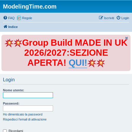
ModelingTime.com
FAQ
Regole
Iscriviti
Login
Indice
Group Build MADE IN UK
2026/2027:SEZIONE
APERTA!
QUI!
Login
Nome utente:
Password:
Ho dimenticato la password
Rispedisci l’email di attivazione
Ricordami