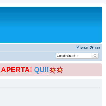
Iscriviti
Login
E APERTA!
QUI!