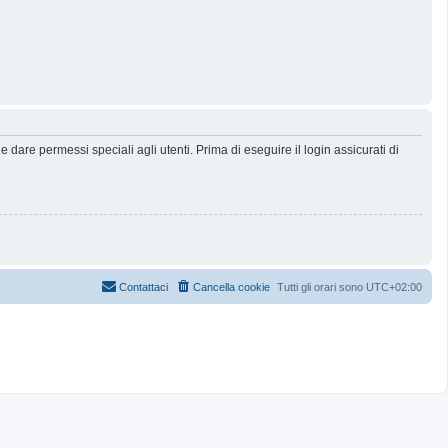
dare permessi speciali agli utenti. Prima di eseguire il login assicurati di
Contattaci
Cancella cookie
Tutti gli orari sono
UTC+02:00