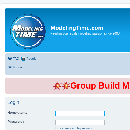
ModelingTime.com
Feeding your scale modelling passion since 2008!
FAQ
Regole
Indice
Group Build 
Login
Nome utente:
Password:
Ho dimenticato la password