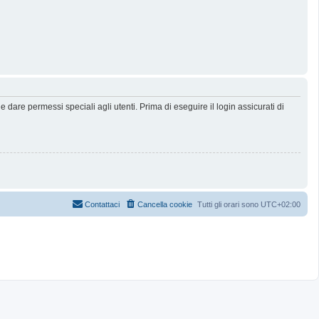
dare permessi speciali agli utenti. Prima di eseguire il login assicurati di
Contattaci
Cancella cookie
Tutti gli orari sono
UTC+02:00