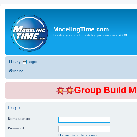
ModelingTime.com
Feeding your scale modelling passion since 2008!
FAQ
Regole
Indice
Group Build 
Login
Nome utente:
Password:
Ho dimenticato la password