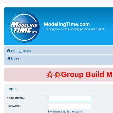
ModelingTime.com
Feeding your scale modelling passion since 2008!
FAQ
Regole
Indice
Group Build 
Login
Nome utente:
Password:
Ho dimenticato la password