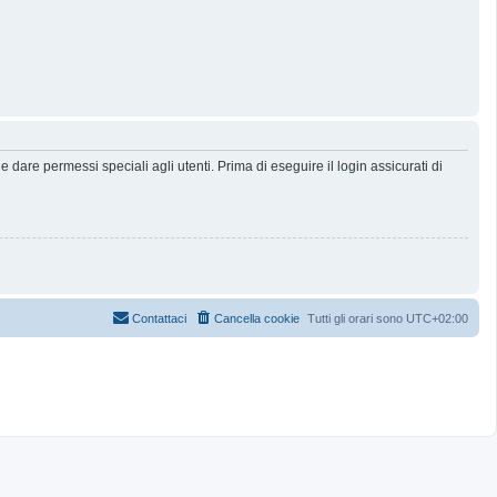
dare permessi speciali agli utenti. Prima di eseguire il login assicurati di
Contattaci
Cancella cookie
Tutti gli orari sono
UTC+02:00