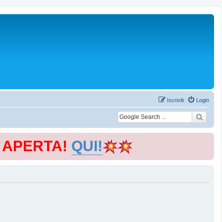
Iscriviti
Login
E APERTA!
QUI!