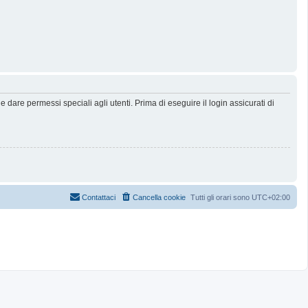
dare permessi speciali agli utenti. Prima di eseguire il login assicurati di
Contattaci
Cancella cookie
Tutti gli orari sono
UTC+02:00