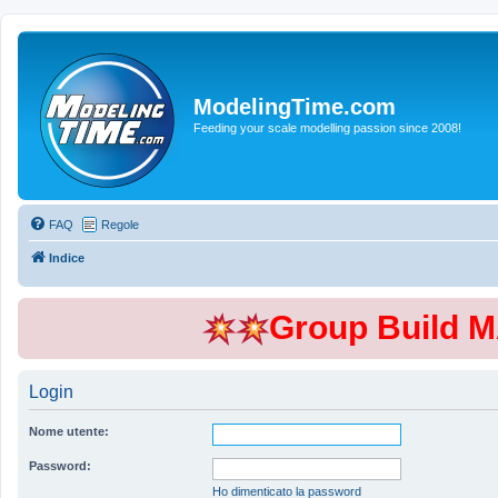
ModelingTime.com
Feeding your scale modelling passion since 2008!
FAQ
Regole
Indice
Group Build 
Login
Nome utente:
Password:
Ho dimenticato la password