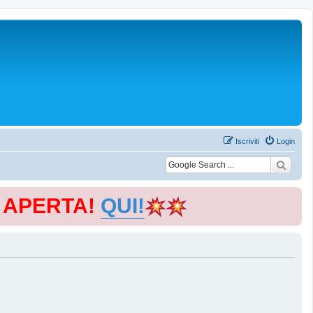
Iscriviti
Login
E APERTA!
QUI!