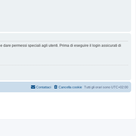
dare permessi speciali agli utenti. Prima di eseguire il login assicurati di
Contattaci
Cancella cookie
Tutti gli orari sono
UTC+02:00