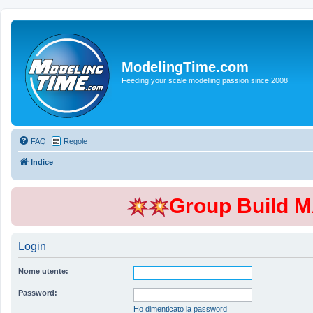
ModelingTime.com
Feeding your scale modelling passion since 2008!
FAQ
Regole
Indice
Group Build 
Login
Nome utente:
Password:
Ho dimenticato la password