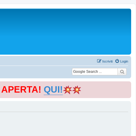
Iscriviti
Login
E APERTA!
QUI!