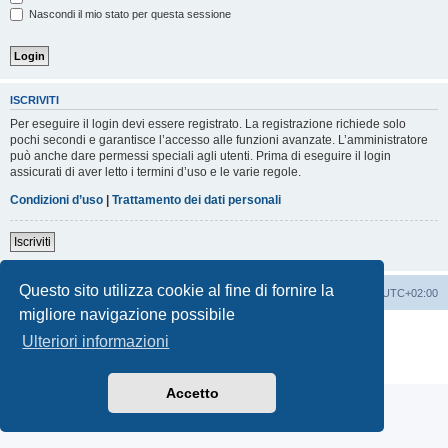
Nascondi il mio stato per questa sessione
ISCRIVITI
Per eseguire il login devi essere registrato. La registrazione richiede solo
pochi secondi e garantisce l’accesso alle funzioni avanzate. L’amministratore
può anche dare permessi speciali agli utenti. Prima di eseguire il login
assicurati di aver letto i termini d’uso e le varie regole.
Condizioni d’uso
|
Trattamento dei dati personali
Iscriviti
Questo sito utilizza cookie al fine di fornire la
Indice
Contattaci
Cancella cookie
Tutti gli orari sono
UTC+02:00
migliore navigazione possibile
Creato da
phpBB
® Forum Software © phpBB Limited
Ulteriori informazioni
Traduzione Italiana
phpBB-Italia.it
Privacy
|
Condizioni
Accetto