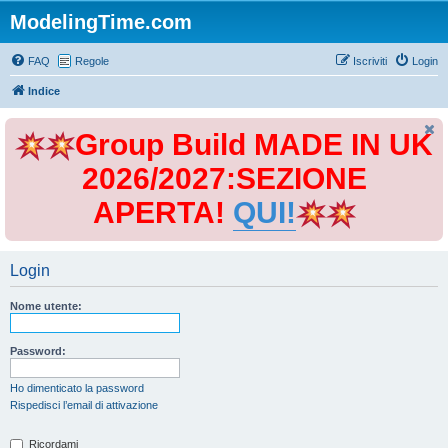
ModelingTime.com
FAQ
Regole
Iscriviti
Login
Indice
Group Build MADE IN UK
2026/2027:SEZIONE
APERTA!
QUI!
Login
Nome utente:
Password:
Ho dimenticato la password
Rispedisci l’email di attivazione
Ricordami