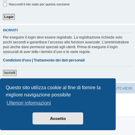
Nascondi il mio stato per questa sessione
ISCRIVITI
Per eseguire il login devi essere registrato. La registrazione richiede solo
pochi secondi e garantisce l’accesso alle funzioni avanzate. L’amministratore
può anche dare permessi speciali agli utenti. Prima di eseguire il login
assicurati di aver letto i termini d’uso e le varie regole.
Condizioni d’uso
|
Trattamento dei dati personali
Iscriviti
Questo sito utilizza cookie al fine di fornire la
Indice
Contattaci
Cancella cookie
Tutti gli orari sono
UTC+02:00
migliore navigazione possibile
Creato da
phpBB
® Forum Software © phpBB Limited
Ulteriori informazioni
Traduzione Italiana
phpBB-Italia.it
Privacy
|
Condizioni
Accetto