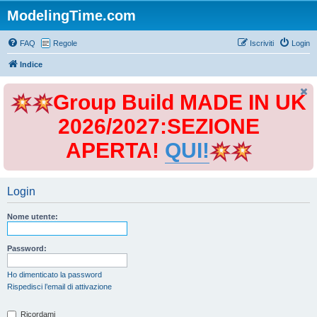
ModelingTime.com
FAQ
Regole
Iscriviti
Login
Indice
Group Build MADE IN UK
2026/2027:SEZIONE
APERTA!
QUI!
Login
Nome utente:
Password:
Ho dimenticato la password
Rispedisci l’email di attivazione
Ricordami