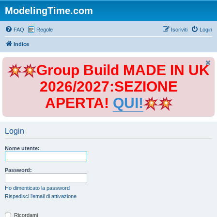
ModelingTime.com
FAQ
Regole
Iscriviti
Login
Indice
Group Build MADE IN UK
2026/2027:SEZIONE
APERTA!
QUI!
Login
Nome utente:
Password:
Ho dimenticato la password
Rispedisci l’email di attivazione
Ricordami