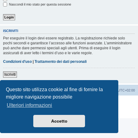
Nascondi il mio stato per questa sessione
ISCRIVITI
Per eseguire il login devi essere registrato. La registrazione richiede solo
pochi secondi e garantisce l’accesso alle funzioni avanzate. L’amministratore
può anche dare permessi speciali agli utenti. Prima di eseguire il login
assicurati di aver letto i termini d’uso e le varie regole.
Condizioni d’uso
|
Trattamento dei dati personali
Iscriviti
Questo sito utilizza cookie al fine di fornire la
Indice
Contattaci
Cancella cookie
Tutti gli orari sono
UTC+02:00
migliore navigazione possibile
Creato da
phpBB
® Forum Software © phpBB Limited
Ulteriori informazioni
Traduzione Italiana
phpBB-Italia.it
Privacy
|
Condizioni
Accetto