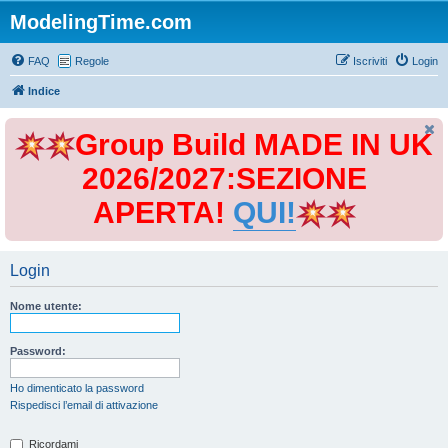
ModelingTime.com
FAQ
Regole
Iscriviti
Login
Indice
Group Build MADE IN UK
2026/2027:SEZIONE
APERTA!
QUI!
Login
Nome utente:
Password:
Ho dimenticato la password
Rispedisci l’email di attivazione
Ricordami