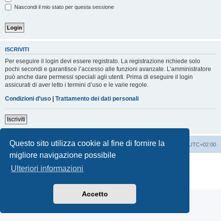
Nascondi il mio stato per questa sessione
ISCRIVITI
Per eseguire il login devi essere registrato. La registrazione richiede solo
pochi secondi e garantisce l’accesso alle funzioni avanzate. L’amministratore
può anche dare permessi speciali agli utenti. Prima di eseguire il login
assicurati di aver letto i termini d’uso e le varie regole.
Condizioni d’uso
|
Trattamento dei dati personali
Iscriviti
Questo sito utilizza cookie al fine di fornire la
Indice
Contattaci
Cancella cookie
Tutti gli orari sono
UTC+02:00
migliore navigazione possibile
Creato da
phpBB
® Forum Software © phpBB Limited
Ulteriori informazioni
Traduzione Italiana
phpBB-Italia.it
Privacy
|
Condizioni
Accetto