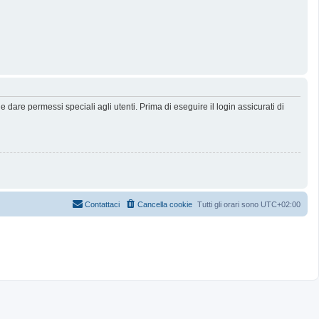
dare permessi speciali agli utenti. Prima di eseguire il login assicurati di
Contattaci
Cancella cookie
Tutti gli orari sono
UTC+02:00