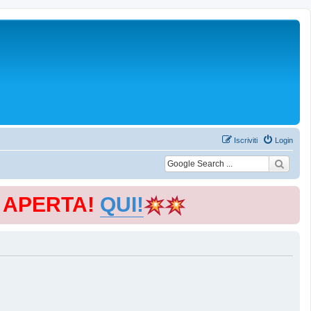
Iscriviti
Login
E APERTA!
QUI!