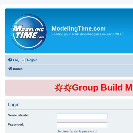
ModelingTime.com
Feeding your scale modelling passion since 2008!
FAQ
Regole
Indice
Group Build 
Login
Nome utente:
Password:
Ho dimenticato la password