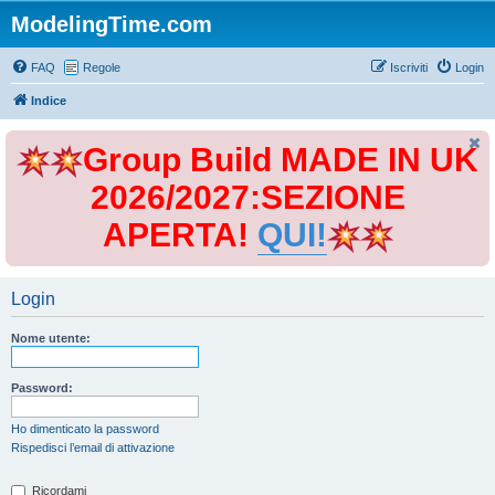
ModelingTime.com
FAQ
Regole
Iscriviti
Login
Indice
Group Build MADE IN UK
2026/2027:SEZIONE
APERTA!
QUI!
Login
Nome utente:
Password:
Ho dimenticato la password
Rispedisci l’email di attivazione
Ricordami