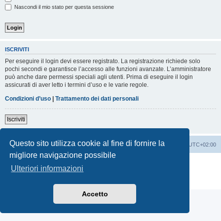
Nascondi il mio stato per questa sessione
ISCRIVITI
Per eseguire il login devi essere registrato. La registrazione richiede solo
pochi secondi e garantisce l’accesso alle funzioni avanzate. L’amministratore
può anche dare permessi speciali agli utenti. Prima di eseguire il login
assicurati di aver letto i termini d’uso e le varie regole.
Condizioni d’uso
|
Trattamento dei dati personali
Iscriviti
Questo sito utilizza cookie al fine di fornire la
Indice
Contattaci
Cancella cookie
Tutti gli orari sono
UTC+02:00
migliore navigazione possibile
Creato da
phpBB
® Forum Software © phpBB Limited
Ulteriori informazioni
Traduzione Italiana
phpBB-Italia.it
Privacy
|
Condizioni
Accetto