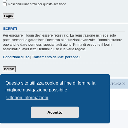
Nascondi il mio stato per questa sessione
ISCRIVITI
Per eseguire il login devi essere registrato. La registrazione richiede solo
pochi secondi e garantisce l’accesso alle funzioni avanzate. L’amministratore
può anche dare permessi speciali agli utenti. Prima di eseguire il login
assicurati di aver letto i termini d’uso e le varie regole.
Condizioni d’uso
|
Trattamento dei dati personali
Iscriviti
Questo sito utilizza cookie al fine di fornire la
Indice
Contattaci
Cancella cookie
Tutti gli orari sono
UTC+02:00
migliore navigazione possibile
Creato da
phpBB
® Forum Software © phpBB Limited
Ulteriori informazioni
Traduzione Italiana
phpBB-Italia.it
Privacy
|
Condizioni
Accetto