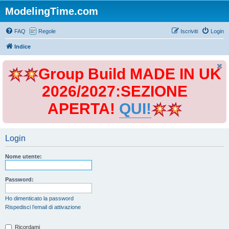
ModelingTime.com
FAQ
Regole
Iscriviti
Login
Indice
Group Build MADE IN UK
2026/2027:SEZIONE
APERTA!
QUI!
Login
Nome utente:
Password:
Ho dimenticato la password
Rispedisci l’email di attivazione
Ricordami