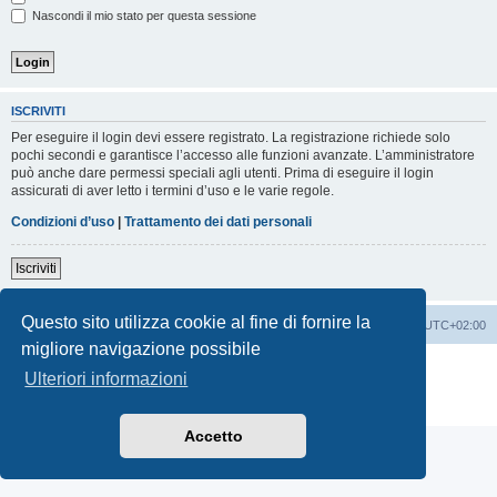
Nascondi il mio stato per questa sessione
ISCRIVITI
Per eseguire il login devi essere registrato. La registrazione richiede solo
pochi secondi e garantisce l’accesso alle funzioni avanzate. L’amministratore
può anche dare permessi speciali agli utenti. Prima di eseguire il login
assicurati di aver letto i termini d’uso e le varie regole.
Condizioni d’uso
|
Trattamento dei dati personali
Iscriviti
Questo sito utilizza cookie al fine di fornire la
Indice
Contattaci
Cancella cookie
Tutti gli orari sono
UTC+02:00
migliore navigazione possibile
Creato da
phpBB
® Forum Software © phpBB Limited
Ulteriori informazioni
Traduzione Italiana
phpBB-Italia.it
Privacy
|
Condizioni
Accetto