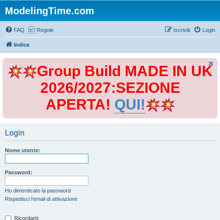
ModelingTime.com
FAQ
Regole
Iscriviti
Login
Indice
Group Build MADE IN UK
2026/2027:SEZIONE
APERTA!
QUI!
Login
Nome utente:
Password:
Ho dimenticato la password
Rispedisci l’email di attivazione
Ricordami