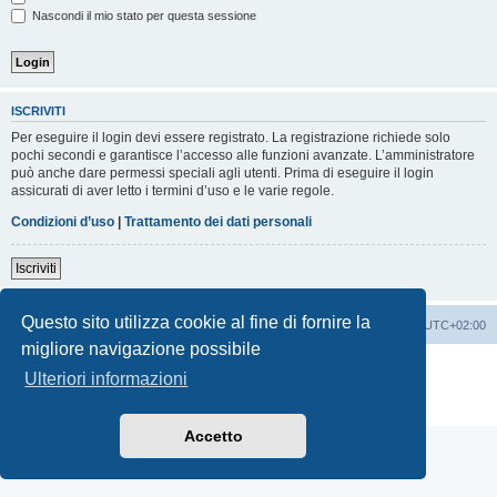
Nascondi il mio stato per questa sessione
ISCRIVITI
Per eseguire il login devi essere registrato. La registrazione richiede solo
pochi secondi e garantisce l’accesso alle funzioni avanzate. L’amministratore
può anche dare permessi speciali agli utenti. Prima di eseguire il login
assicurati di aver letto i termini d’uso e le varie regole.
Condizioni d’uso
|
Trattamento dei dati personali
Iscriviti
Questo sito utilizza cookie al fine di fornire la
Indice
Contattaci
Cancella cookie
Tutti gli orari sono
UTC+02:00
migliore navigazione possibile
Creato da
phpBB
® Forum Software © phpBB Limited
Ulteriori informazioni
Traduzione Italiana
phpBB-Italia.it
Privacy
|
Condizioni
Accetto