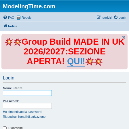
ModelingTime.com
FAQ
Regole
Iscriviti
Login
Indice
Group Build MADE IN UK
2026/2027:SEZIONE
APERTA!
QUI!
Login
Nome utente:
Password:
Ho dimenticato la password
Rispedisci l’email di attivazione
Ricordami