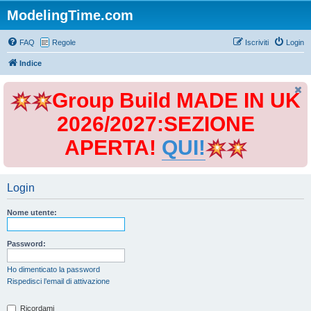
ModelingTime.com
FAQ
Regole
Iscriviti
Login
Indice
Group Build MADE IN UK
2026/2027:SEZIONE
APERTA!
QUI!
Login
Nome utente:
Password:
Ho dimenticato la password
Rispedisci l’email di attivazione
Ricordami