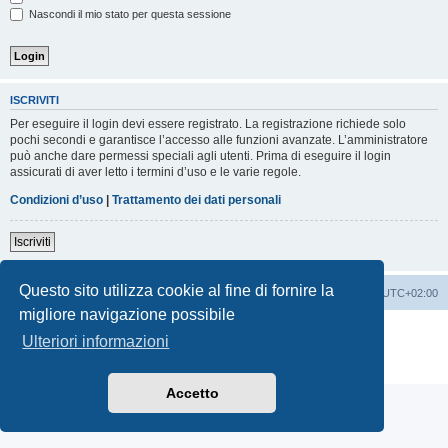
Nascondi il mio stato per questa sessione
ISCRIVITI
Per eseguire il login devi essere registrato. La registrazione richiede solo
pochi secondi e garantisce l’accesso alle funzioni avanzate. L’amministratore
può anche dare permessi speciali agli utenti. Prima di eseguire il login
assicurati di aver letto i termini d’uso e le varie regole.
Condizioni d’uso
|
Trattamento dei dati personali
Iscriviti
Questo sito utilizza cookie al fine di fornire la
Indice
Contattaci
Cancella cookie
Tutti gli orari sono
UTC+02:00
migliore navigazione possibile
Creato da
phpBB
® Forum Software © phpBB Limited
Ulteriori informazioni
Traduzione Italiana
phpBB-Italia.it
Privacy
|
Condizioni
Accetto