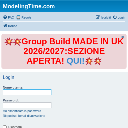
ModelingTime.com
FAQ
Regole
Iscriviti
Login
Indice
Group Build MADE IN UK
2026/2027:SEZIONE
APERTA!
QUI!
Login
Nome utente:
Password:
Ho dimenticato la password
Rispedisci l’email di attivazione
Ricordami