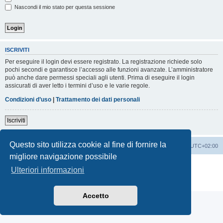
Nascondi il mio stato per questa sessione
ISCRIVITI
Per eseguire il login devi essere registrato. La registrazione richiede solo
pochi secondi e garantisce l’accesso alle funzioni avanzate. L’amministratore
può anche dare permessi speciali agli utenti. Prima di eseguire il login
assicurati di aver letto i termini d’uso e le varie regole.
Condizioni d’uso
|
Trattamento dei dati personali
Iscriviti
Questo sito utilizza cookie al fine di fornire la
Indice
Contattaci
Cancella cookie
Tutti gli orari sono
UTC+02:00
migliore navigazione possibile
Creato da
phpBB
® Forum Software © phpBB Limited
Ulteriori informazioni
Traduzione Italiana
phpBB-Italia.it
Privacy
|
Condizioni
Accetto