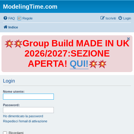
ModelingTime.com
FAQ
Regole
Iscriviti
Login
Indice
Group Build MADE IN UK
2026/2027:SEZIONE
APERTA!
QUI!
Login
Nome utente:
Password:
Ho dimenticato la password
Rispedisci l’email di attivazione
Ricordami