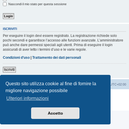
Nascondi il mio stato per questa sessione
ISCRIVITI
Per eseguire il login devi essere registrato. La registrazione richiede solo
pochi secondi e garantisce l’accesso alle funzioni avanzate. L’amministratore
può anche dare permessi speciali agli utenti. Prima di eseguire il login
assicurati di aver letto i termini d’uso e le varie regole.
Condizioni d’uso
|
Trattamento dei dati personali
Iscriviti
Questo sito utilizza cookie al fine di fornire la
Indice
Contattaci
Cancella cookie
Tutti gli orari sono
UTC+02:00
migliore navigazione possibile
Creato da
phpBB
® Forum Software © phpBB Limited
Ulteriori informazioni
Traduzione Italiana
phpBB-Italia.it
Privacy
|
Condizioni
Accetto