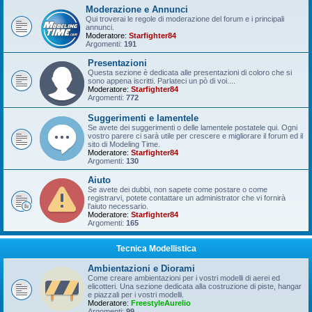
Moderazione e Annunci
Qui troverai le regole di moderazione del forum e i principali
annunci.
Moderatore:
Starfighter84
Argomenti:
191
Presentazioni
Questa sezione è dedicata alle presentazioni di coloro che si
sono appena iscritti. Parlateci un pò di voi....
Moderatore:
Starfighter84
Argomenti:
772
Suggerimenti e lamentele
Se avete dei suggerimenti o delle lamentele postatele qui. Ogni
vostro parere ci sarà utile per crescere e migliorare il forum ed il
sito di Modeling Time.
Moderatore:
Starfighter84
Argomenti:
130
Aiuto
Se avete dei dubbi, non sapete come postare o come
registrarvi, potete contattare un administrator che vi fornirà
l'aiuto necessario.
Moderatore:
Starfighter84
Argomenti:
165
Tecnica Modellistica
Ambientazioni e Diorami
Come creare ambientazioni per i vostri modelli di aerei ed
elicotteri. Una sezione dedicata alla costruzione di piste, hangar
e piazzali per i vostri modelli.
Moderatore:
FreestyleAurelio
Argomenti:
99