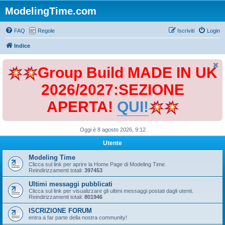
ModelingTime.com
FAQ
Regole
Iscriviti
Login
Indice
Group Build MADE IN UK
2026/2027:SEZIONE
APERTA!
QUI!
Oggi è 8 agosto 2026, 9:12
Utente
Modeling Time
Clicca sul link per aprire la Home Page di Modeling Time.
Reindirizzamenti totali:
397453
Ultimi messaggi pubblicati
Clicca sul link per visualizzare gli ultimi messaggi postati dagli utenti.
Reindirizzamenti totali:
801946
ISCRIZIONE FORUM
entra a far parte della nostra community!