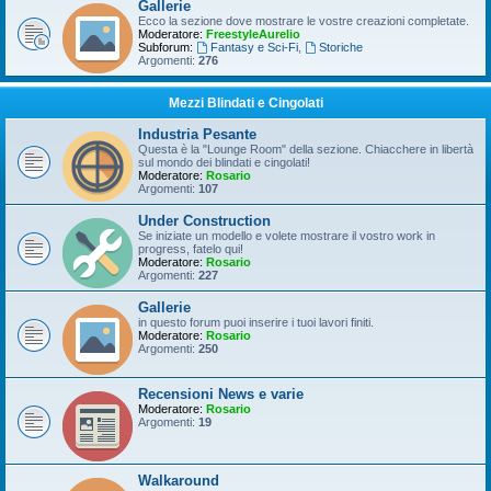
Gallerie
Ecco la sezione dove mostrare le vostre creazioni completate.
Moderatore:
FreestyleAurelio
Subforum:
Fantasy e Sci-Fi
,
Storiche
Argomenti:
276
Mezzi Blindati e Cingolati
Industria Pesante
Questa è la "Lounge Room" della sezione. Chiacchere in libertà
sul mondo dei blindati e cingolati!
Moderatore:
Rosario
Argomenti:
107
Under Construction
Se iniziate un modello e volete mostrare il vostro work in
progress, fatelo qui!
Moderatore:
Rosario
Argomenti:
227
Gallerie
in questo forum puoi inserire i tuoi lavori finiti.
Moderatore:
Rosario
Argomenti:
250
Recensioni News e varie
Moderatore:
Rosario
Argomenti:
19
Walkaround