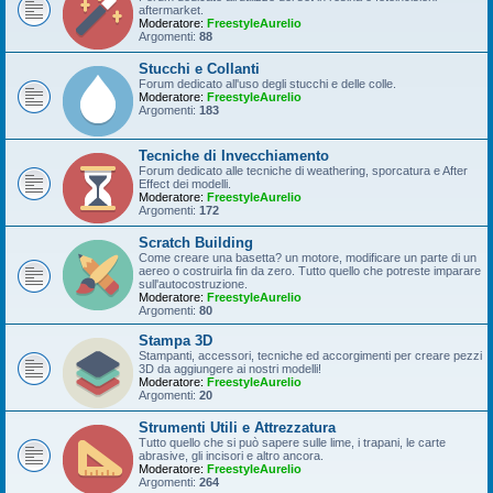
aftermarket.
Moderatore:
FreestyleAurelio
Argomenti:
88
Stucchi e Collanti
Forum dedicato all'uso degli stucchi e delle colle.
Moderatore:
FreestyleAurelio
Argomenti:
183
Tecniche di Invecchiamento
Forum dedicato alle tecniche di weathering, sporcatura e After
Effect dei modelli.
Moderatore:
FreestyleAurelio
Argomenti:
172
Scratch Building
Come creare una basetta? un motore, modificare un parte di un
aereo o costruirla fin da zero. Tutto quello che potreste imparare
sull'autocostruzione.
Moderatore:
FreestyleAurelio
Argomenti:
80
Stampa 3D
Stampanti, accessori, tecniche ed accorgimenti per creare pezzi
3D da aggiungere ai nostri modelli!
Moderatore:
FreestyleAurelio
Argomenti:
20
Strumenti Utili e Attrezzatura
Tutto quello che si può sapere sulle lime, i trapani, le carte
abrasive, gli incisori e altro ancora.
Moderatore:
FreestyleAurelio
Argomenti:
264