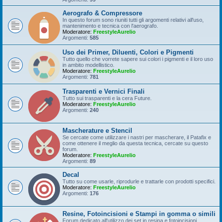
Aerografo & Compressore
In questo forum sono riuniti tutti gli argomenti relativi all'uso,
mantenimento e tecnica con l'aerografo.
Moderatore:
FreestyleAurelio
Argomenti:
585
Uso dei Primer, Diluenti, Colori e Pigmenti
Tutto quello che vorrete sapere sui colori i pigmenti e il loro uso
in ambito modellistico.
Moderatore:
FreestyleAurelio
Argomenti:
781
Trasparenti e Vernici Finali
Tutto sui trasparenti e la cera Future.
Moderatore:
FreestyleAurelio
Argomenti:
240
Mascherature e Stencil
Se cercate come utilizzare i nastri per mascherare, il Patafix e
come ottenere il meglio da questa tecnica, cercate su questo
forum.
Moderatore:
FreestyleAurelio
Argomenti:
89
Decal
Tutto su come usarle, riprodurle e trattarle con prodotti specifici.
Moderatore:
FreestyleAurelio
Argomenti:
176
Resine, Fotoincisioni e Stampi in gomma o simili
Forum dedicato all'utilizzo dei set in resina e fotoincisioni