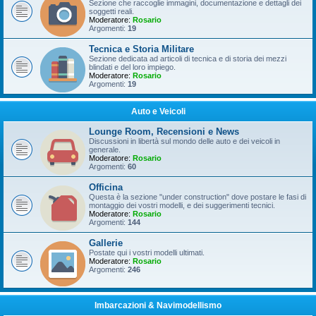
Sezione che raccoglie immagini, documentazione e dettagli dei
soggetti reali.
Moderatore:
Rosario
Argomenti:
19
Tecnica e Storia Militare
Sezione dedicata ad articoli di tecnica e di storia dei mezzi
blindati e del loro impiego.
Moderatore:
Rosario
Argomenti:
19
Auto e Veicoli
Lounge Room, Recensioni e News
Discussioni in libertà sul mondo delle auto e dei veicoli in
generale.
Moderatore:
Rosario
Argomenti:
60
Officina
Questa è la sezione "under construction" dove postare le fasi di
montaggio dei vostri modelli, e dei suggerimenti tecnici.
Moderatore:
Rosario
Argomenti:
144
Gallerie
Postate qui i vostri modelli ultimati.
Moderatore:
Rosario
Argomenti:
246
Imbarcazioni & Navimodellismo