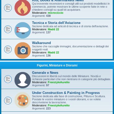
Kits, Books & Aftermarkets News
Qui troverete recensioni e consigli utili sui prodotti modellistici in
commercio, potrete mostrare le ultime scoperte fatte in rete o
chiedere consigli su quali kit acquistare.
Moderatore:
microciccio
Argomenti:
438
Tecnica e Storia dell'Aviazione
Sezione dedicata ad articoli di tecnica e di storia dell'aviazione.
Moderatore:
Madd 22
Argomenti:
137
Walkaround
Sezione che raccoglie immagini, documentazione e dettagli dei
soggetti reali.
Moderatore:
Madd 22
Argomenti:
136
Figurini, Miniature e Diorami
Generale e News
Discussioni in libertà sul mondo delle Miniature. Novità e
richieste particolari che non rientrano in categorie più dettagliate.
Moderatore:
FreestyleAurelio
Argomenti:
97
Under Construction & Painting in Progress
Sezione dedicata alla fase di costruzione, Pittura e Scultura.
Postate le vostre miniature o i vostri diorami, e se volete
descrivetene la lavorazione.
Moderatore:
FreestyleAurelio
Argomenti:
223