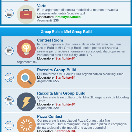
Varie
E' un argomento di tecnica modellistica ma non trovate la
categoria adeguata? Scrivete qui!
Moderatore:
FreestyleAurelio
Argomenti:
136
Group Build e Mini Group Build
Contest Room
In questo spazio si discuterà sulla scelta del tema dei futuri
Group Build e Mini Group Build. Inoltre potete utilizzare la
sezione per chiedere informazioni sui soggetti da proporre nei
vari contest e su tutto ciò riguardi i GB!
Moderatore:
Starfighter84
Argomenti:
96
Raccolta Group Build
Qui troverete tutti i Group Build organizzati da Modeling Time!
Moderatore:
Starfighter84
Argomenti:
655
Raccolta Mini Group Build
Qui troverete la raccolta di tutti i Mini GB organizzati da Modeling
Time!
Moderatore:
Starfighter84
Argomenti:
220
Pizza Contest
Qui troverete la raccolta dei Pizza Contest! alla fine
dell'iniziativa... tutti a mangiare una gustosa pizza in compagnia
dei partecipanti e dei modelli che avete costruito!
Moderatore:
Starfighter84