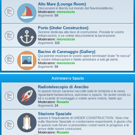
Alto Mare (Lounge Room)
Discussioni in libertà sul mondo del Navimodellismo.
Moderatore:
microciccio
Argomenti:
59
Porto (Under Construction)
Sezione dedicata alla fase di costruzione. Postate le vostre
imbarcazioni, e se volete descrivetene la lavorazione.
Moderatore:
microciccio
Argomenti:
116
Bacino di Carenaggio (Gallery)
Qui potrete mostrare le vostre opere terminate! tirate "in secca"
le vostre imbarcazioni e fatele ammirare a tutti gli utenti.
Moderatore:
microciccio
Argomenti:
59
Astronavi e Spazio
Radiotelescopio di Arecibo
In questo forum saranno raccolte tutte le richieste e le news
riguardanti fantascienza, astronavi e spazio. Se avete novità su
kit o scatole di montaggio o volete avere notizie, fatelo qui.
Moderatore:
Rosario
Argomenti:
24
Stazione Spaziale
questa è l'equivalente di UNDER CONSTRUCTION. Visto che
sulla Stazione Spaziale si condurranno esperimenti, è giusto che
in questo sub-forum si presentino i nostri work in progress e le
prove delle nostre costruzioni.
Moderatore:
Rosario