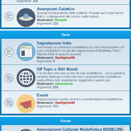
Argomenti:
119
Avamposto Galattico
Questa è l'equivalente delle Gallerie. Postate qui i vostri lavori
finiti o i collegamenti alle vostre realizzazioni.
Moderatore:
Rosario
Argomenti:
131
Varie
Segnalazione links
Hai trovato un contenuto modellistico (e non) interessante e lo
vuoi condividere con gli altri appassionati di Modeling Time?
Riporta il link in questa sezione!
Moderatore:
Starfighter84
Argomenti:
9
Off Topic e Altri Mondi
C'è chi dice che non si vive di solo modellismo... ecco quindi la
sezione dedicata a cioè che non è propriamente modellismo
statico!Racconti, esperienze, leggende e quanto più.
Moderatore:
microciccio
Argomenti:
219
Eventi
organizzazione eventi, incontri e manifestazioni modellistiche.
Moderatore:
Starfighter84
Argomenti:
171
Forum
Associazione Culturale Modellistica MODELING