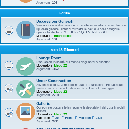
Argomenti:
108
Forum
Discussioni Generali
Vuoi aprire una discussione di carattere modellistico ma che non
riguarda gli aerei, i mezzi terrestri, le navi o le altre categorie
specifiche del forum? UTILIZZA QUESTA SEZIONE!
Moderatore:
microciccio
Argomenti:
181
Aerei & Elicotteri
Lounge Room
Discussioni in libertà sul mondo degli aerei & elicotteri.
Moderatore:
Madd 22
Argomenti:
1152
Under Construction
Sezione dedicata ai modelli in fase di costruzione. Postate qui i
vostri lavori e se volete, descrivete le fasi del montaggio.
Moderatore:
Madd 22
Argomenti:
2790
Gallerie
Qui potrete postare le immagini e le descrizioni dei vostri modelli
ultimati.
Moderatore:
Madd 22
Subforum:
Jet
,
Eliche
,
Elicotteri
,
Civili
Argomenti:
2711