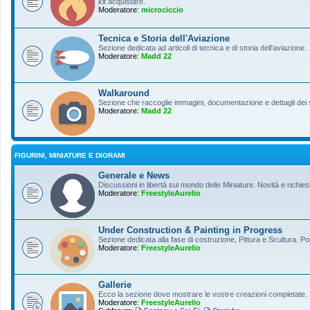
kit acquistare.
Moderatore:
microciccio
Tecnica e Storia dell'Aviazione
Sezione dedicata ad articoli di tecnica e di storia dell'aviazione.
Moderatore:
Madd 22
Walkaround
Sezione che raccoglie immagini, documentazione e dettagli dei so
Moderatore:
Madd 22
FIGURINI, MINIATURE E DIORAMI
Generale e News
Discussioni in libertà sul mondo delle Miniature. Novità e richiest
Moderatore:
FreestyleAurelio
Under Construction & Painting in Progress
Sezione dedicata alla fase di costruzione, Pittura e Scultura. Po
Moderatore:
FreestyleAurelio
Gallerie
Ecco la sezione dove mostrare le vostre creazioni completate.
Moderatore:
FreestyleAurelio