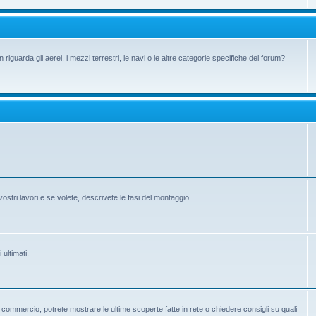
iguarda gli aerei, i mezzi terrestri, le navi o le altre categorie specifiche del forum?
vostri lavori e se volete, descrivete le fasi del montaggio.
 ultimati.
 in commercio, potrete mostrare le ultime scoperte fatte in rete o chiedere consigli su quali