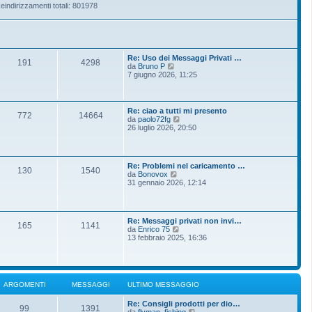
eindirizzamenti totali: 801978
Re: Uso dei Messaggi Privati …
191
4298
V
da
Bruno P
e
7 giugno 2026, 11:25
d
i
u
l
Re: ciao a tutti mi presento
772
14664
t
V
da
paolo72fg
i
e
26 luglio 2026, 20:50
m
d
o
i
m
u
e
l
Re: Problemi nel caricamento …
s
t
130
1540
V
da
Bonovox
s
i
e
31 gennaio 2026, 12:14
a
m
d
g
o
i
g
m
u
i
e
l
o
s
Re: Messaggi privati non invi…
t
165
1141
s
V
da
Enrico 75
i
a
e
13 febbraio 2025, 16:36
m
g
d
o
g
i
m
i
u
e
o
l
s
t
s
ARGOMENTI
MESSAGGI
ULTIMO MESSAGGIO
i
a
m
g
Re: Consigli prodotti per dio…
o
g
99
1391
V
da
flyman_fishing
m