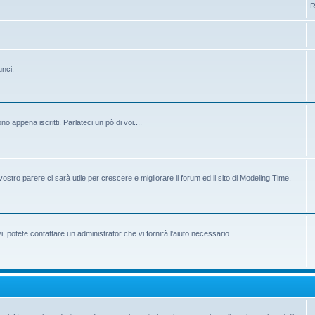
R
unci.
 appena iscritti. Parlateci un pò di voi....
ostro parere ci sarà utile per crescere e migliorare il forum ed il sito di Modeling Time.
potete contattare un administrator che vi fornirà l'aiuto necessario.