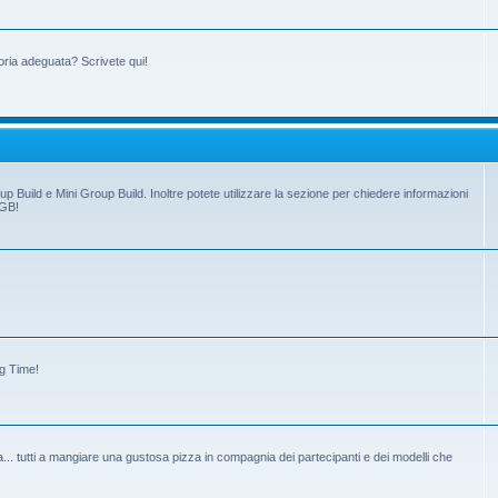
oria adeguata? Scrivete qui!
up Build e Mini Group Build. Inoltre potete utilizzare la sezione per chiedere informazioni
 GB!
ng Time!
tiva... tutti a mangiare una gustosa pizza in compagnia dei partecipanti e dei modelli che