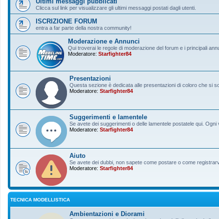
Ultimi messaggi pubblicati
Clicca sul link per visualizzare gli ultimi messaggi postati dagli utenti.
ISCRIZIONE FORUM
entra a far parte della nostra community!
Moderazione e Annunci
Qui troverai le regole di moderazione del forum e i principali ann
Moderatore:
Starfighter84
Presentazioni
Questa sezione è dedicata alle presentazioni di coloro che si sono
Moderatore:
Starfighter84
Suggerimenti e lamentele
Se avete dei suggerimenti o delle lamentele postatele qui. Ogni v
Moderatore:
Starfighter84
Aiuto
Se avete dei dubbi, non sapete come postare o come registrarvi, 
Moderatore:
Starfighter84
TECNICA MODELLISTICA
Ambientazioni e Diorami