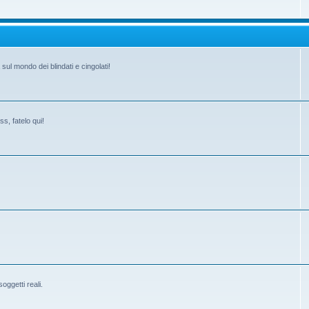
ul mondo dei blindati e cingolati!
s, fatelo qui!
ggetti reali.