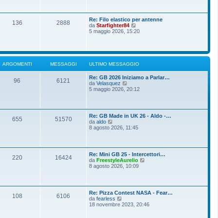
o
g
i
m
i
u
e
o
l
s
Re: Filo elastico per antenne
t
136
2888
s
V
da
Starfighter84
i
a
e
5 maggio 2026, 15:20
m
g
d
o
g
i
m
i
u
e
o
l
s
t
s
ARGOMENTI
MESSAGGI
ULTIMO MESSAGGIO
i
a
m
g
Re: GB 2026 Iniziamo a Parlar…
o
g
96
6121
V
da
Velasquez
m
i
e
5 maggio 2026, 20:12
e
o
d
s
i
s
u
a
l
g
Re: GB Made in UK 26 - Aldo -…
t
g
655
51570
V
da
aldo
i
i
e
8 agosto 2026, 11:45
m
o
d
o
i
m
u
e
l
s
Re: Mini GB 25 - Intercettori…
t
220
16424
s
V
da
FreestyleAurelio
i
a
e
8 agosto 2026, 10:09
m
g
d
o
g
i
m
i
u
e
o
l
s
Re: Pizza Contest NASA - Fear…
t
108
6106
s
V
da
fearless
i
a
e
18 novembre 2023, 20:46
m
g
d
o
g
i
m