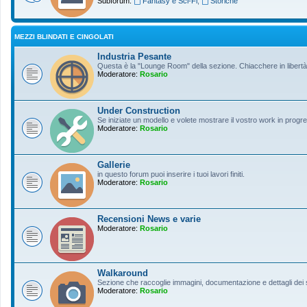
Subforum:
Fantasy e Sci-Fi
,
Storiche
MEZZI BLINDATI E CINGOLATI
Industria Pesante
Questa è la "Lounge Room" della sezione. Chiacchere in libertà s
Moderatore:
Rosario
Under Construction
Se iniziate un modello e volete mostrare il vostro work in progres
Moderatore:
Rosario
Gallerie
in questo forum puoi inserire i tuoi lavori finiti.
Moderatore:
Rosario
Recensioni News e varie
Moderatore:
Rosario
Walkaround
Sezione che raccoglie immagini, documentazione e dettagli dei so
Moderatore:
Rosario