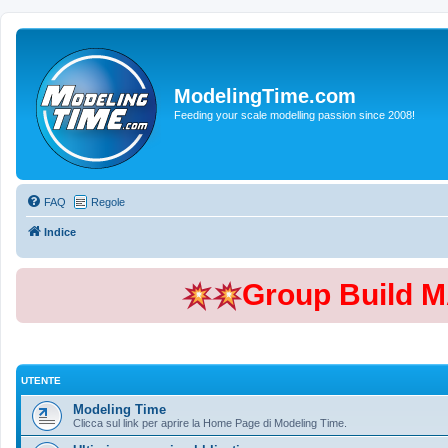
ModelingTime.com
Feeding your scale modelling passion since 2008!
FAQ
Regole
Indice
Group Build 
UTENTE
Modeling Time
Clicca sul link per aprire la Home Page di Modeling Time.