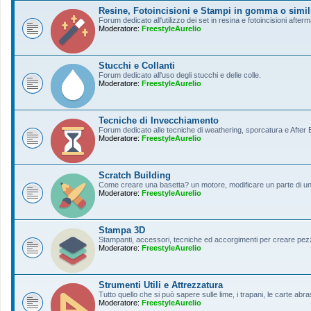
Resine, Fotoincisioni e Stampi in gomma o simil
Forum dedicato all'utilizzo dei set in resina e fotoincisioni afterm
Moderatore:
FreestyleAurelio
Stucchi e Collanti
Forum dedicato all'uso degli stucchi e delle colle.
Moderatore:
FreestyleAurelio
Tecniche di Invecchiamento
Forum dedicato alle tecniche di weathering, sporcatura e After Ef
Moderatore:
FreestyleAurelio
Scratch Building
Come creare una basetta? un motore, modificare un parte di un a
Moderatore:
FreestyleAurelio
Stampa 3D
Stampanti, accessori, tecniche ed accorgimenti per creare pezz
Moderatore:
FreestyleAurelio
Strumenti Utili e Attrezzatura
Tutto quello che si può sapere sulle lime, i trapani, le carte abras
Moderatore:
FreestyleAurelio