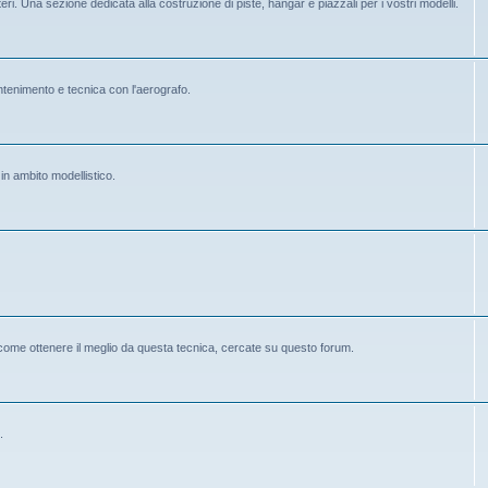
eri. Una sezione dedicata alla costruzione di piste, hangar e piazzali per i vostri modelli.
mantenimento e tecnica con l'aerografo.
 in ambito modellistico.
 come ottenere il meglio da questa tecnica, cercate su questo forum.
.