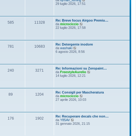
i
e
29 luglio 2026, 17:51
e
o
d
s
i
s
u
a
l
g
Re: Breve focus Airgoo Premiu…
t
g
585
11328
V
da
microciccio
i
i
e
22 luglio 2026, 17:58
m
o
d
o
i
m
u
e
l
s
Re: Detergente inodore
t
781
10683
s
V
da
washaki
i
a
e
6 agosto 2026, 8:56
m
g
d
o
g
i
m
i
u
e
o
l
s
Re: Informazioni su Zeropaint…
t
240
3271
s
V
da
FreestyleAurelio
i
a
e
14 luglio 2026, 12:21
m
g
d
o
g
i
m
i
u
e
o
l
s
Re: Consigli per Mascheratura
t
89
1204
s
V
da
microciccio
i
a
e
27 aprile 2026, 10:03
m
g
d
o
g
i
m
i
u
e
o
l
s
Re: Recuperare decals che non…
t
176
1902
s
V
da
Y85AV
i
a
e
31 gennaio 2026, 21:15
m
g
d
o
g
i
m
i
u
e