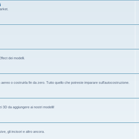
i
arket.
fect dei modelli.
ereo o costruirla fin da zero. Tutto quello che potreste imparare sull'autocostruzione.
i 3D da aggiungere ai nostri modelli!
ive, gli incisori e altro ancora.