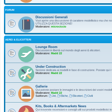
FORUM
Discussioni Generali
Vuoi aprire una discussione di carattere modellistico ma che non r
UTILIZZA QUESTA SEZIONE!
Moderatore:
microciccio
AEREI & ELICOTTERI
Lounge Room
Discussioni in libertà sul mondo degli aerei & elicotteri.
Moderatore:
Madd 22
Under Construction
Sezione dedicata ai modelli in fase di costruzione. Postate qui i 
Moderatore:
Madd 22
Gallerie
Qui potrete postare le immagini e le descrizioni dei vostri modelli
Moderatore:
Madd 22
Subforum:
Jet
,
Eliche
,
Elicotteri
,
Civili
Kits, Books & Aftermarkets News
Qui troverete recensioni e consigli utili sui prodotti modellistici