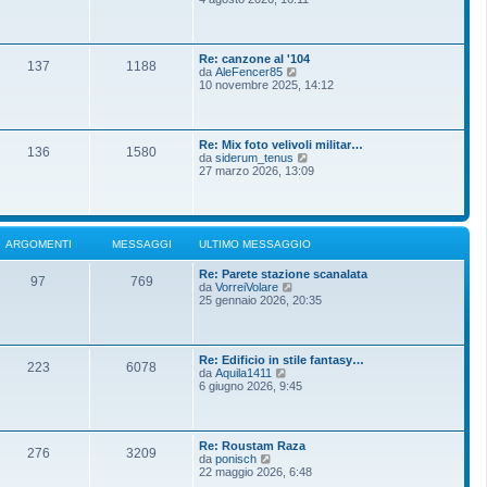
m
g
d
o
g
i
m
i
u
e
o
l
s
Re: canzone al '104
t
137
1188
s
V
da
AleFencer85
i
a
e
10 novembre 2025, 14:12
m
g
d
o
g
i
m
i
u
e
o
l
s
Re: Mix foto velivoli militar…
t
136
1580
s
V
da
siderum_tenus
i
a
e
27 marzo 2026, 13:09
m
g
d
o
g
i
m
i
u
e
o
l
s
t
s
ARGOMENTI
MESSAGGI
ULTIMO MESSAGGIO
i
a
m
g
Re: Parete stazione scanalata
o
g
97
769
V
da
VorreiVolare
m
i
e
25 gennaio 2026, 20:35
e
o
d
s
i
s
u
a
l
g
Re: Edificio in stile fantasy…
t
g
223
6078
V
da
Aquila1411
i
i
e
6 giugno 2026, 9:45
m
o
d
o
i
m
u
e
l
s
Re: Roustam Raza
t
276
3209
s
V
da
ponisch
i
a
e
22 maggio 2026, 6:48
m
g
d