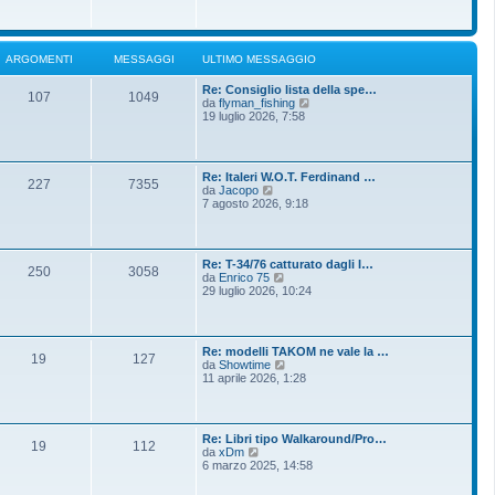
o
g
i
m
i
u
e
o
l
s
t
s
ARGOMENTI
MESSAGGI
ULTIMO MESSAGGIO
i
a
m
g
Re: Consiglio lista della spe…
o
g
107
1049
V
da
flyman_fishing
m
i
e
19 luglio 2026, 7:58
e
o
d
s
i
s
u
a
l
g
Re: Italeri W.O.T. Ferdinand …
t
g
227
7355
V
da
Jacopo
i
i
e
7 agosto 2026, 9:18
m
o
d
o
i
m
u
e
l
s
Re: T-34/76 catturato dagli I…
t
250
3058
s
V
da
Enrico 75
i
a
e
29 luglio 2026, 10:24
m
g
d
o
g
i
m
i
u
e
o
l
s
Re: modelli TAKOM ne vale la …
t
19
127
s
V
da
Showtime
i
a
e
11 aprile 2026, 1:28
m
g
d
o
g
i
m
i
u
e
o
l
s
Re: Libri tipo Walkaround/Pro…
t
19
112
s
V
da
xDm
i
a
e
6 marzo 2025, 14:58
m
g
d
o
g
i