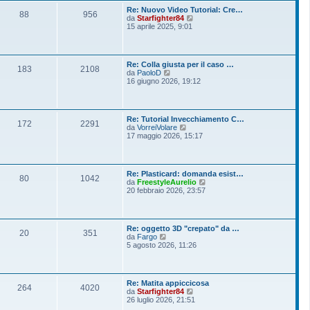
o
l
s
Re: Nuovo Video Tutorial: Cre…
t
88
956
s
V
da
Starfighter84
i
a
e
15 aprile 2025, 9:01
m
g
d
o
g
i
m
i
u
e
o
l
s
Re: Colla giusta per il caso …
t
183
2108
s
V
da
PaoloD
i
a
e
16 giugno 2026, 19:12
m
g
d
o
g
i
m
i
u
e
o
l
s
Re: Tutorial Invecchiamento C…
t
172
2291
s
V
da
VorreiVolare
i
a
e
17 maggio 2026, 15:17
m
g
d
o
g
i
m
i
u
e
o
l
s
Re: Plasticard: domanda esist…
t
80
1042
s
V
da
FreestyleAurelio
i
a
e
20 febbraio 2026, 23:57
m
g
d
o
g
i
m
i
u
e
o
l
s
Re: oggetto 3D "crepato" da …
t
20
351
s
V
da
Fargo
i
a
e
5 agosto 2026, 11:26
m
g
d
o
g
i
m
i
u
e
o
l
s
Re: Matita appiccicosa
t
264
4020
s
V
da
Starfighter84
i
a
e
26 luglio 2026, 21:51
m
g
d