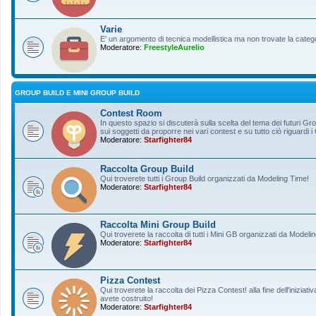
Varie
E' un argomento di tecnica modellistica ma non trovate la categ
Moderatore:
FreestyleAurelio
GROUP BUILD E MINI GROUP BUILD
Contest Room
In questo spazio si discuterà sulla scelta del tema dei futuri Gro
sui soggetti da proporre nei vari contest e su tutto ciò riguardi i
Moderatore:
Starfighter84
Raccolta Group Build
Qui troverete tutti i Group Build organizzati da Modeling Time!
Moderatore:
Starfighter84
Raccolta Mini Group Build
Qui troverete la raccolta di tutti i Mini GB organizzati da Modeli
Moderatore:
Starfighter84
Pizza Contest
Qui troverete la raccolta dei Pizza Contest! alla fine dell'inizia
avete costruito!
Moderatore:
Starfighter84