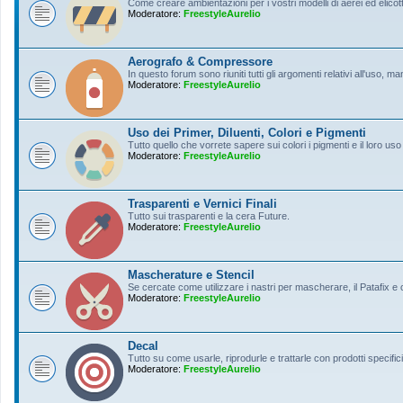
Come creare ambientazioni per i vostri modelli di aerei ed elicott
Moderatore:
FreestyleAurelio
Aerografo & Compressore
In questo forum sono riuniti tutti gli argomenti relativi all'uso, 
Moderatore:
FreestyleAurelio
Uso dei Primer, Diluenti, Colori e Pigmenti
Tutto quello che vorrete sapere sui colori i pigmenti e il loro uso
Moderatore:
FreestyleAurelio
Trasparenti e Vernici Finali
Tutto sui trasparenti e la cera Future.
Moderatore:
FreestyleAurelio
Mascherature e Stencil
Se cercate come utilizzare i nastri per mascherare, il Patafix e
Moderatore:
FreestyleAurelio
Decal
Tutto su come usarle, riprodurle e trattarle con prodotti specifici
Moderatore:
FreestyleAurelio