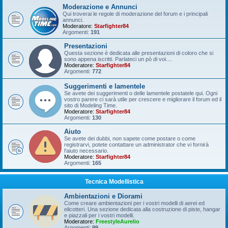
Moderazione e Annunci
Qui troverai le regole di moderazione del forum e i principali
annunci.
Moderatore:
Starfighter84
Argomenti:
191
Presentazioni
Questa sezione è dedicata alle presentazioni di coloro che si
sono appena iscritti. Parlateci un pò di voi....
Moderatore:
Starfighter84
Argomenti:
772
Suggerimenti e lamentele
Se avete dei suggerimenti o delle lamentele postatele qui. Ogni
vostro parere ci sarà utile per crescere e migliorare il forum ed il
sito di Modeling Time.
Moderatore:
Starfighter84
Argomenti:
130
Aiuto
Se avete dei dubbi, non sapete come postare o come
registrarvi, potete contattare un administrator che vi fornirà
l'aiuto necessario.
Moderatore:
Starfighter84
Argomenti:
165
Tecnica Modellistica
Ambientazioni e Diorami
Come creare ambientazioni per i vostri modelli di aerei ed
elicotteri. Una sezione dedicata alla costruzione di piste, hangar
e piazzali per i vostri modelli.
Moderatore:
FreestyleAurelio
Argomenti:
99