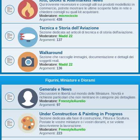
Kits, Books & Aftermarkets News
Qui troverete recensioni e consigli utili sui prodotti modellistici in
commercio, potrete mostrare le ultime scoperte fatte in rete o
chiedere consigli su quali kit acquistare.
Moderatore:
microciccio
Argomenti:
438
Tecnica e Storia dell'Aviazione
Sezione dedicata ad articoli di tecnica e di storia dell'aviazione.
Moderatore:
Madd 22
Argomenti:
137
Walkaround
Sezione che raccoglie immagini, documentazione e dettagli dei
soggetti reali.
Moderatore:
Madd 22
Argomenti:
136
Figurini, Miniature e Diorami
Generale e News
Discussioni in libertà sul mondo delle Miniature. Novità e
richieste particolari che non rientrano in categorie più dettagliate.
Moderatore:
FreestyleAurelio
Argomenti:
97
Under Construction & Painting in Progress
Sezione dedicata alla fase di costruzione, Pittura e Scultura.
Postate le vostre miniature o i vostri diorami, e se volete
descrivetene la lavorazione.
Moderatore:
FreestyleAurelio
Argomenti:
223