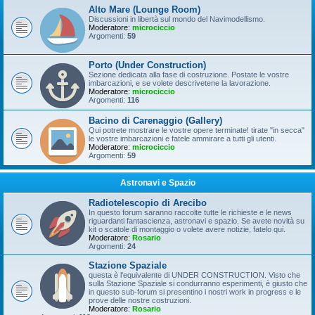
Alto Mare (Lounge Room)
Discussioni in libertà sul mondo del Navimodellismo.
Moderatore:
microciccio
Argomenti:
59
Porto (Under Construction)
Sezione dedicata alla fase di costruzione. Postate le vostre
imbarcazioni, e se volete descrivetene la lavorazione.
Moderatore:
microciccio
Argomenti:
116
Bacino di Carenaggio (Gallery)
Qui potrete mostrare le vostre opere terminate! tirate "in secca"
le vostre imbarcazioni e fatele ammirare a tutti gli utenti.
Moderatore:
microciccio
Argomenti:
59
Astronavi e Spazio
Radiotelescopio di Arecibo
In questo forum saranno raccolte tutte le richieste e le news
riguardanti fantascienza, astronavi e spazio. Se avete novità su
kit o scatole di montaggio o volete avere notizie, fatelo qui.
Moderatore:
Rosario
Argomenti:
24
Stazione Spaziale
questa è l'equivalente di UNDER CONSTRUCTION. Visto che
sulla Stazione Spaziale si condurranno esperimenti, è giusto che
in questo sub-forum si presentino i nostri work in progress e le
prove delle nostre costruzioni.
Moderatore:
Rosario