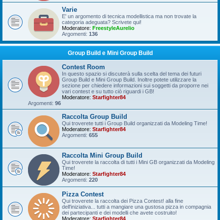
Varie
E' un argomento di tecnica modellistica ma non trovate la
categoria adeguata? Scrivete qui!
Moderatore:
FreestyleAurelio
Argomenti:
136
Group Build e Mini Group Build
Contest Room
In questo spazio si discuterà sulla scelta del tema dei futuri
Group Build e Mini Group Build. Inoltre potete utilizzare la
sezione per chiedere informazioni sui soggetti da proporre nei
vari contest e su tutto ciò riguardi i GB!
Moderatore:
Starfighter84
Argomenti:
96
Raccolta Group Build
Qui troverete tutti i Group Build organizzati da Modeling Time!
Moderatore:
Starfighter84
Argomenti:
655
Raccolta Mini Group Build
Qui troverete la raccolta di tutti i Mini GB organizzati da Modeling
Time!
Moderatore:
Starfighter84
Argomenti:
220
Pizza Contest
Qui troverete la raccolta dei Pizza Contest! alla fine
dell'iniziativa... tutti a mangiare una gustosa pizza in compagnia
dei partecipanti e dei modelli che avete costruito!
Moderatore:
Starfighter84