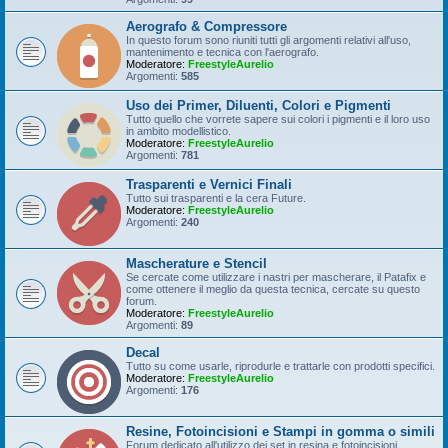
Aerografo & Compressore
In questo forum sono riuniti tutti gli argomenti relativi all'uso,
mantenimento e tecnica con l'aerografo.
Moderatore:
FreestyleAurelio
Argomenti:
585
Uso dei Primer, Diluenti, Colori e Pigmenti
Tutto quello che vorrete sapere sui colori i pigmenti e il loro uso
in ambito modellistico.
Moderatore:
FreestyleAurelio
Argomenti:
781
Trasparenti e Vernici Finali
Tutto sui trasparenti e la cera Future.
Moderatore:
FreestyleAurelio
Argomenti:
240
Mascherature e Stencil
Se cercate come utilizzare i nastri per mascherare, il Patafix e
come ottenere il meglio da questa tecnica, cercate su questo
forum.
Moderatore:
FreestyleAurelio
Argomenti:
89
Decal
Tutto su come usarle, riprodurle e trattarle con prodotti specifici.
Moderatore:
FreestyleAurelio
Argomenti:
176
Resine, Fotoincisioni e Stampi in gomma o simili
Forum dedicato all'utilizzo dei set in resina e fotoincisioni