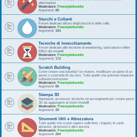
aftermarket.
Moderatore:
FreestyleAurelio
Argomenti:
88
Stucchi e Collanti
Forum dedicato all'uso degli stucchi e delle colle.
Moderatore:
FreestyleAurelio
Argomenti:
183
Tecniche di Invecchiamento
Forum dedicato alle tecniche di weathering, sporcatura e After
Effect dei modelli.
Moderatore:
FreestyleAurelio
Argomenti:
172
Scratch Building
Come creare una basetta? un motore, modificare un parte di un
aereo o costruirla fin da zero. Tutto quello che potreste imparare
sull'autocostruzione.
Moderatore:
FreestyleAurelio
Argomenti:
80
Stampa 3D
Stampanti, accessori, tecniche ed accorgimenti per creare pezzi
3D da aggiungere ai nostri modelli!
Moderatore:
FreestyleAurelio
Argomenti:
20
Strumenti Utili e Attrezzatura
Tutto quello che si può sapere sulle lime, i trapani, le carte
abrasive, gli incisori e altro ancora.
Moderatore:
FreestyleAurelio
Argomenti:
264