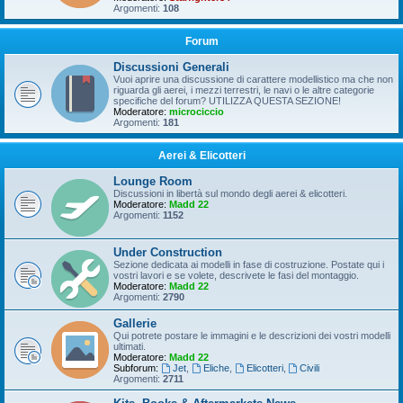
Argomenti:
108
Forum
Discussioni Generali
Vuoi aprire una discussione di carattere modellistico ma che non
riguarda gli aerei, i mezzi terrestri, le navi o le altre categorie
specifiche del forum? UTILIZZA QUESTA SEZIONE!
Moderatore:
microciccio
Argomenti:
181
Aerei & Elicotteri
Lounge Room
Discussioni in libertà sul mondo degli aerei & elicotteri.
Moderatore:
Madd 22
Argomenti:
1152
Under Construction
Sezione dedicata ai modelli in fase di costruzione. Postate qui i
vostri lavori e se volete, descrivete le fasi del montaggio.
Moderatore:
Madd 22
Argomenti:
2790
Gallerie
Qui potrete postare le immagini e le descrizioni dei vostri modelli
ultimati.
Moderatore:
Madd 22
Subforum:
Jet
,
Eliche
,
Elicotteri
,
Civili
Argomenti:
2711