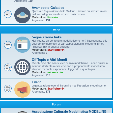
Argomenti:
119
Avamposto Galattico
Questa è l'equivalente delle Gallerie. Postate qui i vostri lavori
finiti o i collegamenti alle vostre realizzazioni.
Moderatore:
Rosario
Argomenti:
131
Varie
Segnalazione links
Hai trovato un contenuto modellistico (e non) interessante e lo
vuoi condividere con gli altri appassionati di Modeling Time?
Riporta il link in questa sezione!
Moderatore:
Starfighter84
Argomenti:
9
Off Topic e Altri Mondi
C'è chi dice che non si vive di solo modellismo... ecco quindi la
sezione dedicata a cioè che non è propriamente modellismo
statico!Racconti, esperienze, leggende e quanto più.
Moderatore:
microciccio
Argomenti:
219
Eventi
organizzazione eventi, incontri e manifestazioni modellistiche.
Moderatore:
Starfighter84
Argomenti:
171
Forum
Associazione Culturale Modellistica MODELING