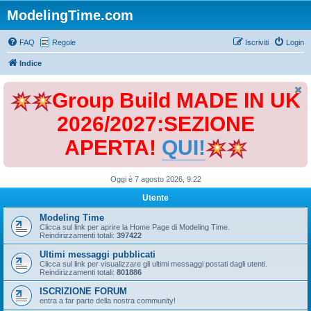
ModelingTime.com
FAQ
Regole
Iscriviti
Login
Indice
Group Build MADE IN UK
2026/2027:SEZIONE
APERTA!
QUI!
Oggi è 7 agosto 2026, 9:22
Utente
Modeling Time
Clicca sul link per aprire la Home Page di Modeling Time.
Reindirizzamenti totali:
397422
Ultimi messaggi pubblicati
Clicca sul link per visualizzare gli ultimi messaggi postati dagli utenti.
Reindirizzamenti totali:
801886
ISCRIZIONE FORUM
entra a far parte della nostra community!