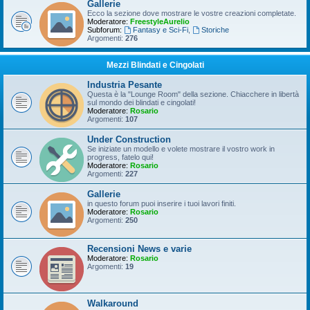
Gallerie
Ecco la sezione dove mostrare le vostre creazioni completate.
Moderatore:
FreestyleAurelio
Subforum:
Fantasy e Sci-Fi
,
Storiche
Argomenti:
276
Mezzi Blindati e Cingolati
Industria Pesante
Questa è la "Lounge Room" della sezione. Chiacchere in libertà
sul mondo dei blindati e cingolati!
Moderatore:
Rosario
Argomenti:
107
Under Construction
Se iniziate un modello e volete mostrare il vostro work in
progress, fatelo qui!
Moderatore:
Rosario
Argomenti:
227
Gallerie
in questo forum puoi inserire i tuoi lavori finiti.
Moderatore:
Rosario
Argomenti:
250
Recensioni News e varie
Moderatore:
Rosario
Argomenti:
19
Walkaround