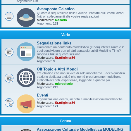
Argomenti:
119
Avamposto Galattico
Questa è l'equivalente delle Gallerie. Postate qui i vostri lavori
finiti o i collegamenti alle vostre realizzazioni.
Moderatore:
Rosario
Argomenti:
131
Varie
Segnalazione links
Hai trovato un contenuto modellistico (e non) interessante e lo
vuoi condividere con gli altri appassionati di Modeling Time?
Riporta il link in questa sezione!
Moderatore:
Starfighter84
Argomenti:
9
Off Topic e Altri Mondi
C'è chi dice che non si vive di solo modellismo... ecco quindi la
sezione dedicata a cioè che non è propriamente modellismo
statico!Racconti, esperienze, leggende e quanto più.
Moderatore:
microciccio
Argomenti:
219
Eventi
organizzazione eventi, incontri e manifestazioni modellistiche.
Moderatore:
Starfighter84
Argomenti:
171
Forum
Associazione Culturale Modellistica MODELING