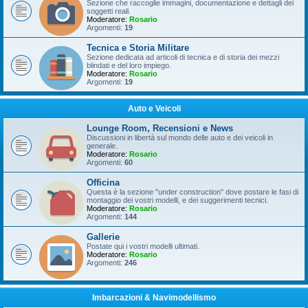
Sezione che raccoglie immagini, documentazione e dettagli dei
soggetti reali.
Moderatore:
Rosario
Argomenti:
19
Tecnica e Storia Militare
Sezione dedicata ad articoli di tecnica e di storia dei mezzi
blindati e del loro impiego.
Moderatore:
Rosario
Argomenti:
19
Auto e Veicoli
Lounge Room, Recensioni e News
Discussioni in libertà sul mondo delle auto e dei veicoli in
generale.
Moderatore:
Rosario
Argomenti:
60
Officina
Questa è la sezione "under construction" dove postare le fasi di
montaggio dei vostri modelli, e dei suggerimenti tecnici.
Moderatore:
Rosario
Argomenti:
144
Gallerie
Postate qui i vostri modelli ultimati.
Moderatore:
Rosario
Argomenti:
246
Imbarcazioni & Navimodellismo