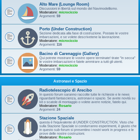
Alto Mare (Lounge Room)
Discussioni in libertà sul mondo del Navimodellismo.
Moderatore:
microciccio
Argomenti:
59
Porto (Under Construction)
Sezione dedicata alla fase di costruzione. Postate le vostre
imbarcazioni, e se volete descrivetene la lavorazione.
Moderatore:
microciccio
Argomenti:
116
Bacino di Carenaggio (Gallery)
Qui potrete mostrare le vostre opere terminate! tirate "in secca"
le vostre imbarcazioni e fatele ammirare a tutti gli utenti.
Moderatore:
microciccio
Argomenti:
59
Astronavi e Spazio
Radiotelescopio di Arecibo
In questo forum saranno raccolte tutte le richieste e le news
riguardanti fantascienza, astronavi e spazio. Se avete novità su
kit o scatole di montaggio o volete avere notizie, fatelo qui.
Moderatore:
Rosario
Argomenti:
24
Stazione Spaziale
questa è l'equivalente di UNDER CONSTRUCTION. Visto che
sulla Stazione Spaziale si condurranno esperimenti, è giusto che
in questo sub-forum si presentino i nostri work in progress e le
prove delle nostre costruzioni.
Moderatore:
Rosario