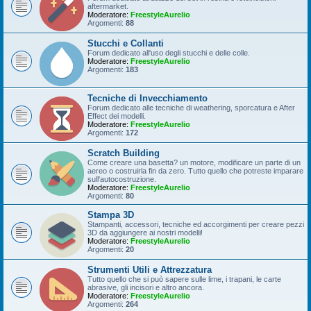
aftermarket.
Moderatore:
FreestyleAurelio
Argomenti:
88
Stucchi e Collanti
Forum dedicato all'uso degli stucchi e delle colle.
Moderatore:
FreestyleAurelio
Argomenti:
183
Tecniche di Invecchiamento
Forum dedicato alle tecniche di weathering, sporcatura e After
Effect dei modelli.
Moderatore:
FreestyleAurelio
Argomenti:
172
Scratch Building
Come creare una basetta? un motore, modificare un parte di un
aereo o costruirla fin da zero. Tutto quello che potreste imparare
sull'autocostruzione.
Moderatore:
FreestyleAurelio
Argomenti:
80
Stampa 3D
Stampanti, accessori, tecniche ed accorgimenti per creare pezzi
3D da aggiungere ai nostri modelli!
Moderatore:
FreestyleAurelio
Argomenti:
20
Strumenti Utili e Attrezzatura
Tutto quello che si può sapere sulle lime, i trapani, le carte
abrasive, gli incisori e altro ancora.
Moderatore:
FreestyleAurelio
Argomenti:
264