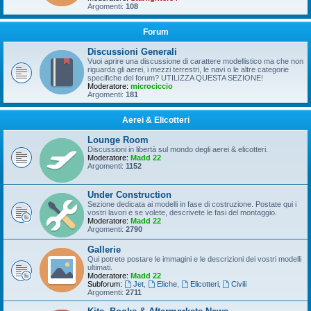
Argomenti:
108
Forum
Discussioni Generali
Vuoi aprire una discussione di carattere modellistico ma che non
riguarda gli aerei, i mezzi terrestri, le navi o le altre categorie
specifiche del forum? UTILIZZA QUESTA SEZIONE!
Moderatore:
microciccio
Argomenti:
181
Aerei & Elicotteri
Lounge Room
Discussioni in libertà sul mondo degli aerei & elicotteri.
Moderatore:
Madd 22
Argomenti:
1152
Under Construction
Sezione dedicata ai modelli in fase di costruzione. Postate qui i
vostri lavori e se volete, descrivete le fasi del montaggio.
Moderatore:
Madd 22
Argomenti:
2790
Gallerie
Qui potrete postare le immagini e le descrizioni dei vostri modelli
ultimati.
Moderatore:
Madd 22
Subforum:
Jet
,
Eliche
,
Elicotteri
,
Civili
Argomenti:
2711