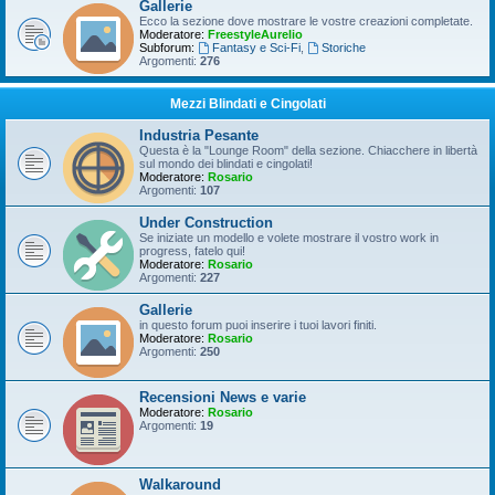
Gallerie
Ecco la sezione dove mostrare le vostre creazioni completate.
Moderatore:
FreestyleAurelio
Subforum:
Fantasy e Sci-Fi
,
Storiche
Argomenti:
276
Mezzi Blindati e Cingolati
Industria Pesante
Questa è la "Lounge Room" della sezione. Chiacchere in libertà
sul mondo dei blindati e cingolati!
Moderatore:
Rosario
Argomenti:
107
Under Construction
Se iniziate un modello e volete mostrare il vostro work in
progress, fatelo qui!
Moderatore:
Rosario
Argomenti:
227
Gallerie
in questo forum puoi inserire i tuoi lavori finiti.
Moderatore:
Rosario
Argomenti:
250
Recensioni News e varie
Moderatore:
Rosario
Argomenti:
19
Walkaround