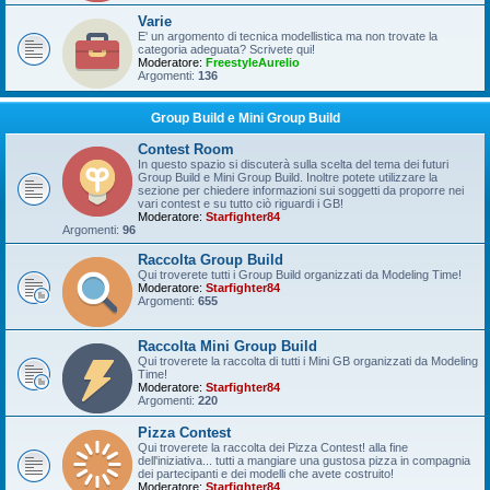
Varie
E' un argomento di tecnica modellistica ma non trovate la
categoria adeguata? Scrivete qui!
Moderatore:
FreestyleAurelio
Argomenti:
136
Group Build e Mini Group Build
Contest Room
In questo spazio si discuterà sulla scelta del tema dei futuri
Group Build e Mini Group Build. Inoltre potete utilizzare la
sezione per chiedere informazioni sui soggetti da proporre nei
vari contest e su tutto ciò riguardi i GB!
Moderatore:
Starfighter84
Argomenti:
96
Raccolta Group Build
Qui troverete tutti i Group Build organizzati da Modeling Time!
Moderatore:
Starfighter84
Argomenti:
655
Raccolta Mini Group Build
Qui troverete la raccolta di tutti i Mini GB organizzati da Modeling
Time!
Moderatore:
Starfighter84
Argomenti:
220
Pizza Contest
Qui troverete la raccolta dei Pizza Contest! alla fine
dell'iniziativa... tutti a mangiare una gustosa pizza in compagnia
dei partecipanti e dei modelli che avete costruito!
Moderatore:
Starfighter84