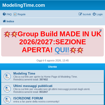
ModelingTime.com
FAQ
Regole
Iscriviti
Login
Indice
Group Build MADE IN UK
2026/2027:SEZIONE
APERTA!
QUI!
Oggi è 6 agosto 2026, 13:45
Utente
Modeling Time
Clicca sul link per aprire la Home Page di Modeling Time.
Reindirizzamenti totali:
397402
Ultimi messaggi pubblicati
Clicca sul link per visualizzare gli ultimi messaggi postati dagli utenti.
Reindirizzamenti totali:
801847
ISCRIZIONE FORUM
entra a far parte della nostra community!