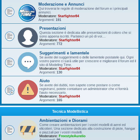
Moderazione e Annunci
Qui troverai le regole di moderazione del forum e i principali
annunci.
Moderatore:
Starfighter84
Argomenti:
191
Presentazioni
Questa sezione è dedicata alle presentazioni di coloro che si
sono appena iscritti. Parlateci un pò di voi....
Moderatore:
Starfighter84
Argomenti:
772
Suggerimenti e lamentele
Se avete dei suggerimenti o delle lamentele postatele qui. Ogni
vostro parere ci sarà utile per crescere e migliorare il forum ed il
sito di Modeling Time.
Moderatore:
Starfighter84
Argomenti:
130
Aiuto
Se avete dei dubbi, non sapete come postare o come
registrarvi, potete contattare un administrator che vi fornirà
l'aiuto necessario.
Moderatore:
Starfighter84
Argomenti:
165
Tecnica Modellistica
Ambientazioni e Diorami
Come creare ambientazioni per i vostri modelli di aerei ed
elicotteri. Una sezione dedicata alla costruzione di piste, hangar
e piazzali per i vostri modelli.
Moderatore:
FreestyleAurelio
Argomenti:
99