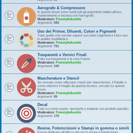
Aerografo & Compressore
In questo forum sono riuniti tutti gli argomenti relativi all'uso,
mantenimento e tecnica con l'aerografo.
Moderatore:
FreestyleAurelio
Argomenti:
585
Uso dei Primer, Diluenti, Colori e Pigmenti
Tutto quello che vorrete sapere sui colori i pigmenti e il loro uso
in ambito modellistico.
Moderatore:
FreestyleAurelio
Argomenti:
781
Trasparenti e Vernici Finali
Tutto sui trasparenti e la cera Future.
Moderatore:
FreestyleAurelio
Argomenti:
240
Mascherature e Stencil
Se cercate come utilizzare i nastri per mascherare, il Patafix e
come ottenere il meglio da questa tecnica, cercate su questo
forum.
Moderatore:
FreestyleAurelio
Argomenti:
89
Decal
Tutto su come usarle, riprodurle e trattarle con prodotti specifici.
Moderatore:
FreestyleAurelio
Argomenti:
176
Resine, Fotoincisioni e Stampi in gomma o simili
Forum dedicato all'utilizzo dei set in resina e fotoincisioni