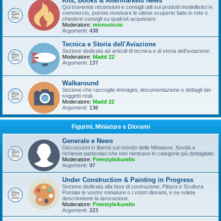
Kits, Books & Aftermarkets News
Qui troverete recensioni e consigli utili sui prodotti modellistici in
commercio, potrete mostrare le ultime scoperte fatte in rete o
chiedere consigli su quali kit acquistare.
Moderatore:
microciccio
Argomenti:
438
Tecnica e Storia dell'Aviazione
Sezione dedicata ad articoli di tecnica e di storia dell'aviazione.
Moderatore:
Madd 22
Argomenti:
137
Walkaround
Sezione che raccoglie immagini, documentazione e dettagli dei
soggetti reali.
Moderatore:
Madd 22
Argomenti:
136
Figurini, Miniature e Diorami
Generale e News
Discussioni in libertà sul mondo delle Miniature. Novità e
richieste particolari che non rientrano in categorie più dettagliate.
Moderatore:
FreestyleAurelio
Argomenti:
97
Under Construction & Painting in Progress
Sezione dedicata alla fase di costruzione, Pittura e Scultura.
Postate le vostre miniature o i vostri diorami, e se volete
descrivetene la lavorazione.
Moderatore:
FreestyleAurelio
Argomenti:
223