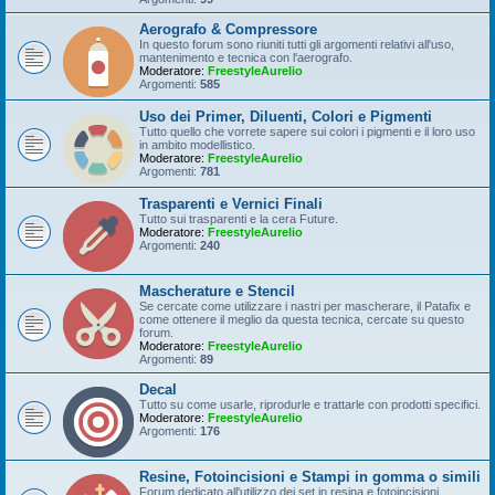
Aerografo & Compressore
In questo forum sono riuniti tutti gli argomenti relativi all'uso,
mantenimento e tecnica con l'aerografo.
Moderatore:
FreestyleAurelio
Argomenti:
585
Uso dei Primer, Diluenti, Colori e Pigmenti
Tutto quello che vorrete sapere sui colori i pigmenti e il loro uso
in ambito modellistico.
Moderatore:
FreestyleAurelio
Argomenti:
781
Trasparenti e Vernici Finali
Tutto sui trasparenti e la cera Future.
Moderatore:
FreestyleAurelio
Argomenti:
240
Mascherature e Stencil
Se cercate come utilizzare i nastri per mascherare, il Patafix e
come ottenere il meglio da questa tecnica, cercate su questo
forum.
Moderatore:
FreestyleAurelio
Argomenti:
89
Decal
Tutto su come usarle, riprodurle e trattarle con prodotti specifici.
Moderatore:
FreestyleAurelio
Argomenti:
176
Resine, Fotoincisioni e Stampi in gomma o simili
Forum dedicato all'utilizzo dei set in resina e fotoincisioni