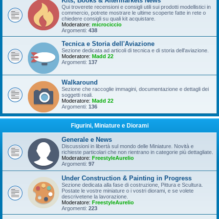
Kits, Books & Aftermarkets News
Qui troverete recensioni e consigli utili sui prodotti modellistici in
commercio, potrete mostrare le ultime scoperte fatte in rete o
chiedere consigli su quali kit acquistare.
Moderatore:
microciccio
Argomenti:
438
Tecnica e Storia dell'Aviazione
Sezione dedicata ad articoli di tecnica e di storia dell'aviazione.
Moderatore:
Madd 22
Argomenti:
137
Walkaround
Sezione che raccoglie immagini, documentazione e dettagli dei
soggetti reali.
Moderatore:
Madd 22
Argomenti:
136
Figurini, Miniature e Diorami
Generale e News
Discussioni in libertà sul mondo delle Miniature. Novità e
richieste particolari che non rientrano in categorie più dettagliate.
Moderatore:
FreestyleAurelio
Argomenti:
97
Under Construction & Painting in Progress
Sezione dedicata alla fase di costruzione, Pittura e Scultura.
Postate le vostre miniature o i vostri diorami, e se volete
descrivetene la lavorazione.
Moderatore:
FreestyleAurelio
Argomenti:
223