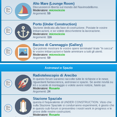
Alto Mare (Lounge Room)
Discussioni in libertà sul mondo del Navimodellismo.
Moderatore:
microciccio
Argomenti:
59
Porto (Under Construction)
Sezione dedicata alla fase di costruzione. Postate le vostre
imbarcazioni, e se volete descrivetene la lavorazione.
Moderatore:
microciccio
Argomenti:
116
Bacino di Carenaggio (Gallery)
Qui potrete mostrare le vostre opere terminate! tirate "in secca"
le vostre imbarcazioni e fatele ammirare a tutti gli utenti.
Moderatore:
microciccio
Argomenti:
59
Astronavi e Spazio
Radiotelescopio di Arecibo
In questo forum saranno raccolte tutte le richieste e le news
riguardanti fantascienza, astronavi e spazio. Se avete novità su
kit o scatole di montaggio o volete avere notizie, fatelo qui.
Moderatore:
Rosario
Argomenti:
24
Stazione Spaziale
questa è l'equivalente di UNDER CONSTRUCTION. Visto che
sulla Stazione Spaziale si condurranno esperimenti, è giusto che
in questo sub-forum si presentino i nostri work in progress e le
prove delle nostre costruzioni.
Moderatore:
Rosario