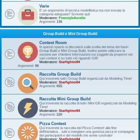
Varie
E' un argomento di tecnica modellistica ma non trovate la
categoria adeguata? Scrivete qui!
Moderatore:
FreestyleAurelio
Argomenti:
136
Group Build e Mini Group Build
Contest Room
In questo spazio si discuterà sulla scelta del tema dei futuri
Group Build e Mini Group Build. Inoltre potete utilizzare la
sezione per chiedere informazioni sui soggetti da proporre nei
vari contest e su tutto ciò riguardi i GB!
Moderatore:
Starfighter84
Argomenti:
96
Raccolta Group Build
Qui troverete tutti i Group Build organizzati da Modeling Time!
Moderatore:
Starfighter84
Argomenti:
655
Raccolta Mini Group Build
Qui troverete la raccolta di tutti i Mini GB organizzati da Modeling
Time!
Moderatore:
Starfighter84
Argomenti:
220
Pizza Contest
Qui troverete la raccolta dei Pizza Contest! alla fine
dell'iniziativa... tutti a mangiare una gustosa pizza in compagnia
dei partecipanti e dei modelli che avete costruito!
Moderatore:
Starfighter84