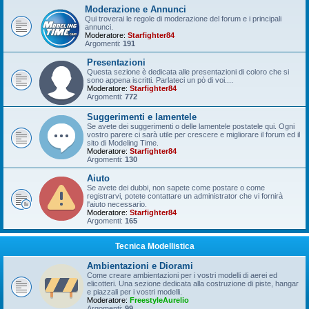
Moderazione e Annunci
Qui troverai le regole di moderazione del forum e i principali
annunci.
Moderatore:
Starfighter84
Argomenti:
191
Presentazioni
Questa sezione è dedicata alle presentazioni di coloro che si
sono appena iscritti. Parlateci un pò di voi....
Moderatore:
Starfighter84
Argomenti:
772
Suggerimenti e lamentele
Se avete dei suggerimenti o delle lamentele postatele qui. Ogni
vostro parere ci sarà utile per crescere e migliorare il forum ed il
sito di Modeling Time.
Moderatore:
Starfighter84
Argomenti:
130
Aiuto
Se avete dei dubbi, non sapete come postare o come
registrarvi, potete contattare un administrator che vi fornirà
l'aiuto necessario.
Moderatore:
Starfighter84
Argomenti:
165
Tecnica Modellistica
Ambientazioni e Diorami
Come creare ambientazioni per i vostri modelli di aerei ed
elicotteri. Una sezione dedicata alla costruzione di piste, hangar
e piazzali per i vostri modelli.
Moderatore:
FreestyleAurelio
Argomenti:
99