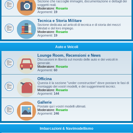
Sezione che raccoglie immagini, documentazione e dettagli dei
soggetti reali.
Moderatore:
Rosario
Argomenti:
19
Tecnica e Storia Militare
Sezione dedicata ad articoli di tecnica e di storia dei mezzi
blindati e del loro impiego.
Moderatore:
Rosario
Argomenti:
19
Auto e Veicoli
Lounge Room, Recensioni e News
Discussioni in libertà sul mondo delle auto e dei veicoli in
generale.
Moderatore:
Rosario
Argomenti:
60
Officina
Questa è la sezione "under construction" dove postare le fasi di
montaggio dei vostri modelli, e dei suggerimenti tecnici.
Moderatore:
Rosario
Argomenti:
144
Gallerie
Postate qui i vostri modelli ultimati.
Moderatore:
Rosario
Argomenti:
246
Imbarcazioni & Navimodellismo