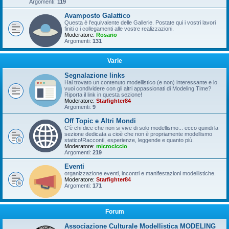
Argomenti:
119
Avamposto Galattico
Questa è l'equivalente delle Gallerie. Postate qui i vostri lavori
finiti o i collegamenti alle vostre realizzazioni.
Moderatore:
Rosario
Argomenti:
131
Varie
Segnalazione links
Hai trovato un contenuto modellistico (e non) interessante e lo
vuoi condividere con gli altri appassionati di Modeling Time?
Riporta il link in questa sezione!
Moderatore:
Starfighter84
Argomenti:
9
Off Topic e Altri Mondi
C'è chi dice che non si vive di solo modellismo... ecco quindi la
sezione dedicata a cioè che non è propriamente modellismo
statico!Racconti, esperienze, leggende e quanto più.
Moderatore:
microciccio
Argomenti:
219
Eventi
organizzazione eventi, incontri e manifestazioni modellistiche.
Moderatore:
Starfighter84
Argomenti:
171
Forum
Associazione Culturale Modellistica MODELING