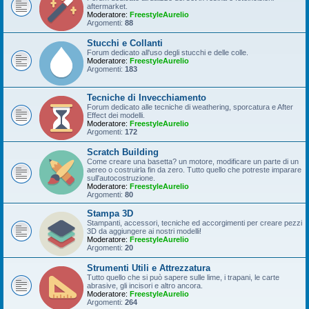
aftermarket.
Moderatore:
FreestyleAurelio
Argomenti:
88
Stucchi e Collanti
Forum dedicato all'uso degli stucchi e delle colle.
Moderatore:
FreestyleAurelio
Argomenti:
183
Tecniche di Invecchiamento
Forum dedicato alle tecniche di weathering, sporcatura e After
Effect dei modelli.
Moderatore:
FreestyleAurelio
Argomenti:
172
Scratch Building
Come creare una basetta? un motore, modificare un parte di un
aereo o costruirla fin da zero. Tutto quello che potreste imparare
sull'autocostruzione.
Moderatore:
FreestyleAurelio
Argomenti:
80
Stampa 3D
Stampanti, accessori, tecniche ed accorgimenti per creare pezzi
3D da aggiungere ai nostri modelli!
Moderatore:
FreestyleAurelio
Argomenti:
20
Strumenti Utili e Attrezzatura
Tutto quello che si può sapere sulle lime, i trapani, le carte
abrasive, gli incisori e altro ancora.
Moderatore:
FreestyleAurelio
Argomenti:
264