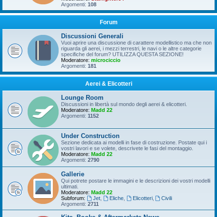
Argomenti:
108
Forum
Discussioni Generali
Vuoi aprire una discussione di carattere modellistico ma che non
riguarda gli aerei, i mezzi terrestri, le navi o le altre categorie
specifiche del forum? UTILIZZA QUESTA SEZIONE!
Moderatore:
microciccio
Argomenti:
181
Aerei & Elicotteri
Lounge Room
Discussioni in libertà sul mondo degli aerei & elicotteri.
Moderatore:
Madd 22
Argomenti:
1152
Under Construction
Sezione dedicata ai modelli in fase di costruzione. Postate qui i
vostri lavori e se volete, descrivete le fasi del montaggio.
Moderatore:
Madd 22
Argomenti:
2790
Gallerie
Qui potrete postare le immagini e le descrizioni dei vostri modelli
ultimati.
Moderatore:
Madd 22
Subforum:
Jet
,
Eliche
,
Elicotteri
,
Civili
Argomenti:
2711