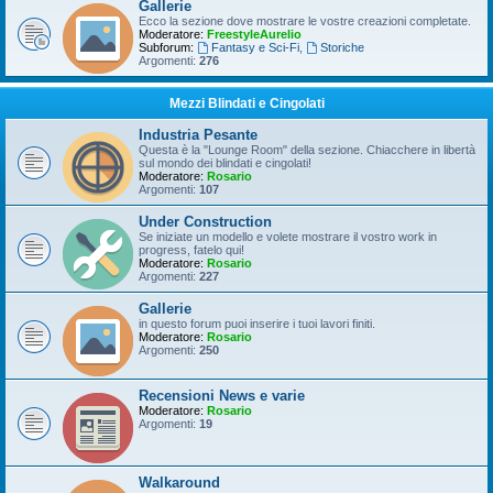
Gallerie
Ecco la sezione dove mostrare le vostre creazioni completate.
Moderatore:
FreestyleAurelio
Subforum:
Fantasy e Sci-Fi
,
Storiche
Argomenti:
276
Mezzi Blindati e Cingolati
Industria Pesante
Questa è la "Lounge Room" della sezione. Chiacchere in libertà
sul mondo dei blindati e cingolati!
Moderatore:
Rosario
Argomenti:
107
Under Construction
Se iniziate un modello e volete mostrare il vostro work in
progress, fatelo qui!
Moderatore:
Rosario
Argomenti:
227
Gallerie
in questo forum puoi inserire i tuoi lavori finiti.
Moderatore:
Rosario
Argomenti:
250
Recensioni News e varie
Moderatore:
Rosario
Argomenti:
19
Walkaround