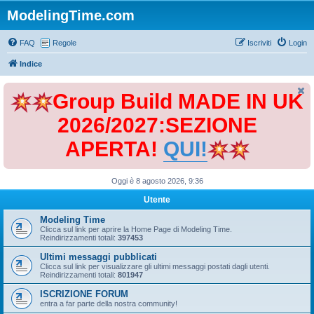
ModelingTime.com
FAQ
Regole
Iscriviti
Login
Indice
Group Build MADE IN UK
2026/2027:SEZIONE
APERTA!
QUI!
Oggi è 8 agosto 2026, 9:36
Utente
Modeling Time
Clicca sul link per aprire la Home Page di Modeling Time.
Reindirizzamenti totali:
397453
Ultimi messaggi pubblicati
Clicca sul link per visualizzare gli ultimi messaggi postati dagli utenti.
Reindirizzamenti totali:
801947
ISCRIZIONE FORUM
entra a far parte della nostra community!