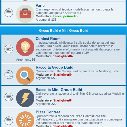
Varie
E' un argomento di tecnica modellistica ma non trovate la
categoria adeguata? Scrivete qui!
Moderatore:
FreestyleAurelio
Argomenti:
136
Group Build e Mini Group Build
Contest Room
In questo spazio si discuterà sulla scelta del tema dei futuri
Group Build e Mini Group Build. Inoltre potete utilizzare la
sezione per chiedere informazioni sui soggetti da proporre nei
vari contest e su tutto ciò riguardi i GB!
Moderatore:
Starfighter84
Argomenti:
96
Raccolta Group Build
Qui troverete tutti i Group Build organizzati da Modeling Time!
Moderatore:
Starfighter84
Argomenti:
655
Raccolta Mini Group Build
Qui troverete la raccolta di tutti i Mini GB organizzati da Modeling
Time!
Moderatore:
Starfighter84
Argomenti:
220
Pizza Contest
Qui troverete la raccolta dei Pizza Contest! alla fine
dell'iniziativa... tutti a mangiare una gustosa pizza in compagnia
dei partecipanti e dei modelli che avete costruito!
Moderatore:
Starfighter84