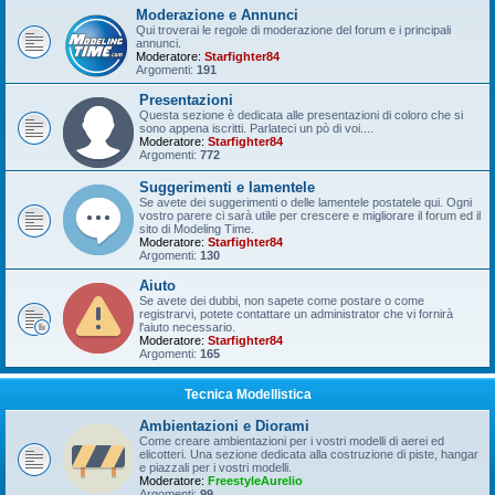
Moderazione e Annunci
Qui troverai le regole di moderazione del forum e i principali
annunci.
Moderatore:
Starfighter84
Argomenti:
191
Presentazioni
Questa sezione è dedicata alle presentazioni di coloro che si
sono appena iscritti. Parlateci un pò di voi....
Moderatore:
Starfighter84
Argomenti:
772
Suggerimenti e lamentele
Se avete dei suggerimenti o delle lamentele postatele qui. Ogni
vostro parere ci sarà utile per crescere e migliorare il forum ed il
sito di Modeling Time.
Moderatore:
Starfighter84
Argomenti:
130
Aiuto
Se avete dei dubbi, non sapete come postare o come
registrarvi, potete contattare un administrator che vi fornirà
l'aiuto necessario.
Moderatore:
Starfighter84
Argomenti:
165
Tecnica Modellistica
Ambientazioni e Diorami
Come creare ambientazioni per i vostri modelli di aerei ed
elicotteri. Una sezione dedicata alla costruzione di piste, hangar
e piazzali per i vostri modelli.
Moderatore:
FreestyleAurelio
Argomenti:
99