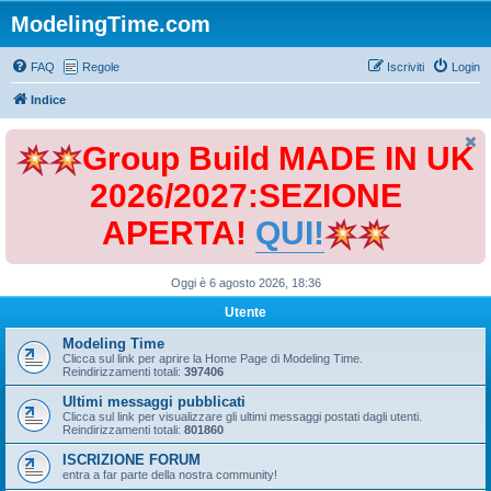
ModelingTime.com
FAQ
Regole
Iscriviti
Login
Indice
Group Build MADE IN UK
2026/2027:SEZIONE
APERTA!
QUI!
Oggi è 6 agosto 2026, 18:36
Utente
Modeling Time
Clicca sul link per aprire la Home Page di Modeling Time.
Reindirizzamenti totali:
397406
Ultimi messaggi pubblicati
Clicca sul link per visualizzare gli ultimi messaggi postati dagli utenti.
Reindirizzamenti totali:
801860
ISCRIZIONE FORUM
entra a far parte della nostra community!