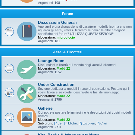
Argomenti:
108
Forum
Discussioni Generali
Vuoi aprire una discussione di carattere modellistico ma che non
riguarda gli aerei, i mezzi terrestri, le navi o le altre categorie
specifiche del forum? UTILIZZA QUESTA SEZIONE!
Moderatore:
microciccio
Argomenti:
181
Aerei & Elicotteri
Lounge Room
Discussioni in libertà sul mondo degli aerei & elicotteri.
Moderatore:
Madd 22
Argomenti:
1152
Under Construction
Sezione dedicata ai modelli in fase di costruzione. Postate qui i
vostri lavori e se volete, descrivete le fasi del montaggio.
Moderatore:
Madd 22
Argomenti:
2790
Gallerie
Qui potrete postare le immagini e le descrizioni dei vostri modelli
ultimati.
Moderatore:
Madd 22
Subforum:
Jet
,
Eliche
,
Elicotteri
,
Civili
Argomenti:
2711