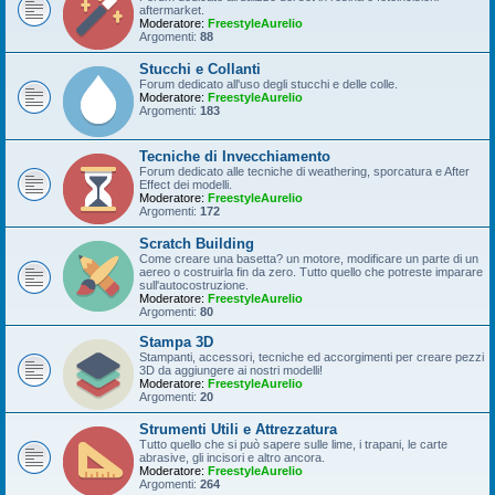
aftermarket.
Moderatore:
FreestyleAurelio
Argomenti:
88
Stucchi e Collanti
Forum dedicato all'uso degli stucchi e delle colle.
Moderatore:
FreestyleAurelio
Argomenti:
183
Tecniche di Invecchiamento
Forum dedicato alle tecniche di weathering, sporcatura e After
Effect dei modelli.
Moderatore:
FreestyleAurelio
Argomenti:
172
Scratch Building
Come creare una basetta? un motore, modificare un parte di un
aereo o costruirla fin da zero. Tutto quello che potreste imparare
sull'autocostruzione.
Moderatore:
FreestyleAurelio
Argomenti:
80
Stampa 3D
Stampanti, accessori, tecniche ed accorgimenti per creare pezzi
3D da aggiungere ai nostri modelli!
Moderatore:
FreestyleAurelio
Argomenti:
20
Strumenti Utili e Attrezzatura
Tutto quello che si può sapere sulle lime, i trapani, le carte
abrasive, gli incisori e altro ancora.
Moderatore:
FreestyleAurelio
Argomenti:
264