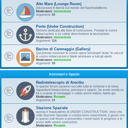
Alto Mare (Lounge Room)
Discussioni in libertà sul mondo del Navimodellismo.
Moderatore:
microciccio
Argomenti:
59
Porto (Under Construction)
Sezione dedicata alla fase di costruzione. Postate le vostre
imbarcazioni, e se volete descrivetene la lavorazione.
Moderatore:
microciccio
Argomenti:
116
Bacino di Carenaggio (Gallery)
Qui potrete mostrare le vostre opere terminate! tirate "in secca"
le vostre imbarcazioni e fatele ammirare a tutti gli utenti.
Moderatore:
microciccio
Argomenti:
59
Astronavi e Spazio
Radiotelescopio di Arecibo
In questo forum saranno raccolte tutte le richieste e le news
riguardanti fantascienza, astronavi e spazio. Se avete novità su
kit o scatole di montaggio o volete avere notizie, fatelo qui.
Moderatore:
Rosario
Argomenti:
24
Stazione Spaziale
questa è l'equivalente di UNDER CONSTRUCTION. Visto che
sulla Stazione Spaziale si condurranno esperimenti, è giusto che
in questo sub-forum si presentino i nostri work in progress e le
prove delle nostre costruzioni.
Moderatore:
Rosario