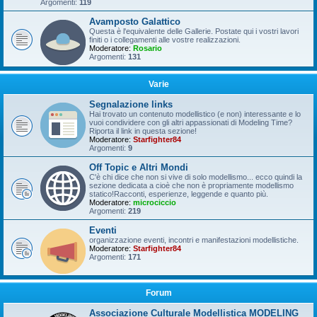
Argomenti:
119
Avamposto Galattico
Questa è l'equivalente delle Gallerie. Postate qui i vostri lavori
finiti o i collegamenti alle vostre realizzazioni.
Moderatore:
Rosario
Argomenti:
131
Varie
Segnalazione links
Hai trovato un contenuto modellistico (e non) interessante e lo
vuoi condividere con gli altri appassionati di Modeling Time?
Riporta il link in questa sezione!
Moderatore:
Starfighter84
Argomenti:
9
Off Topic e Altri Mondi
C'è chi dice che non si vive di solo modellismo... ecco quindi la
sezione dedicata a cioè che non è propriamente modellismo
statico!Racconti, esperienze, leggende e quanto più.
Moderatore:
microciccio
Argomenti:
219
Eventi
organizzazione eventi, incontri e manifestazioni modellistiche.
Moderatore:
Starfighter84
Argomenti:
171
Forum
Associazione Culturale Modellistica MODELING