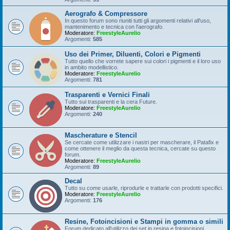
Aerografo & Compressore
In questo forum sono riuniti tutti gli argomenti relativi all'uso,
mantenimento e tecnica con l'aerografo.
Moderatore:
FreestyleAurelio
Argomenti:
585
Uso dei Primer, Diluenti, Colori e Pigmenti
Tutto quello che vorrete sapere sui colori i pigmenti e il loro uso
in ambito modellistico.
Moderatore:
FreestyleAurelio
Argomenti:
781
Trasparenti e Vernici Finali
Tutto sui trasparenti e la cera Future.
Moderatore:
FreestyleAurelio
Argomenti:
240
Mascherature e Stencil
Se cercate come utilizzare i nastri per mascherare, il Patafix e
come ottenere il meglio da questa tecnica, cercate su questo
forum.
Moderatore:
FreestyleAurelio
Argomenti:
89
Decal
Tutto su come usarle, riprodurle e trattarle con prodotti specifici.
Moderatore:
FreestyleAurelio
Argomenti:
176
Resine, Fotoincisioni e Stampi in gomma o simili
Forum dedicato all'utilizzo dei set in resina e fotoincisioni