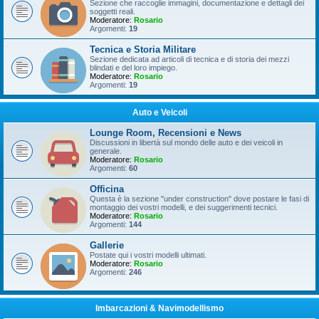
Sezione che raccoglie immagini, documentazione e dettagli dei
soggetti reali.
Moderatore:
Rosario
Argomenti:
19
Tecnica e Storia Militare
Sezione dedicata ad articoli di tecnica e di storia dei mezzi
blindati e del loro impiego.
Moderatore:
Rosario
Argomenti:
19
Auto e Veicoli
Lounge Room, Recensioni e News
Discussioni in libertà sul mondo delle auto e dei veicoli in
generale.
Moderatore:
Rosario
Argomenti:
60
Officina
Questa è la sezione "under construction" dove postare le fasi di
montaggio dei vostri modelli, e dei suggerimenti tecnici.
Moderatore:
Rosario
Argomenti:
144
Gallerie
Postate qui i vostri modelli ultimati.
Moderatore:
Rosario
Argomenti:
246
Imbarcazioni & Navimodellismo