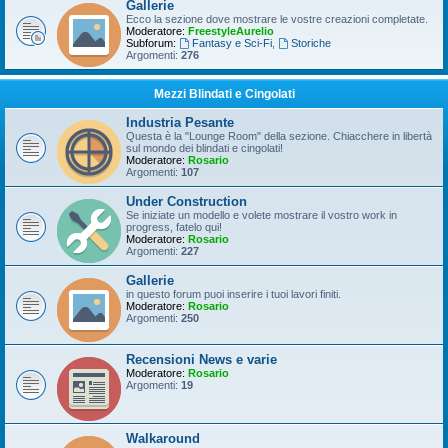
Gallerie
Ecco la sezione dove mostrare le vostre creazioni completate.
Moderatore:
FreestyleAurelio
Subforum:
Fantasy e Sci-Fi
,
Storiche
Argomenti:
276
Mezzi Blindati e Cingolati
Industria Pesante
Questa è la "Lounge Room" della sezione. Chiacchere in libertà
sul mondo dei blindati e cingolati!
Moderatore:
Rosario
Argomenti:
107
Under Construction
Se iniziate un modello e volete mostrare il vostro work in
progress, fatelo qui!
Moderatore:
Rosario
Argomenti:
227
Gallerie
in questo forum puoi inserire i tuoi lavori finiti.
Moderatore:
Rosario
Argomenti:
250
Recensioni News e varie
Moderatore:
Rosario
Argomenti:
19
Walkaround