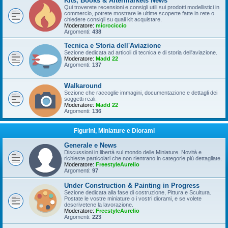
Kits, Books & Aftermarkets News
Qui troverete recensioni e consigli utili sui prodotti modellistici in
commercio, potrete mostrare le ultime scoperte fatte in rete o
chiedere consigli su quali kit acquistare.
Moderatore:
microciccio
Argomenti:
438
Tecnica e Storia dell'Aviazione
Sezione dedicata ad articoli di tecnica e di storia dell'aviazione.
Moderatore:
Madd 22
Argomenti:
137
Walkaround
Sezione che raccoglie immagini, documentazione e dettagli dei
soggetti reali.
Moderatore:
Madd 22
Argomenti:
136
Figurini, Miniature e Diorami
Generale e News
Discussioni in libertà sul mondo delle Miniature. Novità e
richieste particolari che non rientrano in categorie più dettagliate.
Moderatore:
FreestyleAurelio
Argomenti:
97
Under Construction & Painting in Progress
Sezione dedicata alla fase di costruzione, Pittura e Scultura.
Postate le vostre miniature o i vostri diorami, e se volete
descrivetene la lavorazione.
Moderatore:
FreestyleAurelio
Argomenti:
223