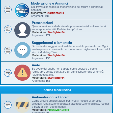
Moderazione e Annunci
Qui troverai le regole di moderazione del forum e i principali
annunci.
Moderatore:
Starfighter84
Argomenti:
191
Presentazioni
Questa sezione è dedicata alle presentazioni di coloro che si
sono appena iscritti. Parlateci un pò di voi....
Moderatore:
Starfighter84
Argomenti:
772
Suggerimenti e lamentele
Se avete dei suggerimenti o delle lamentele postatele qui. Ogni
vostro parere ci sarà utile per crescere e migliorare il forum ed il
sito di Modeling Time.
Moderatore:
Starfighter84
Argomenti:
130
Aiuto
Se avete dei dubbi, non sapete come postare o come
registrarvi, potete contattare un administrator che vi fornirà
l'aiuto necessario.
Moderatore:
Starfighter84
Argomenti:
165
Tecnica Modellistica
Ambientazioni e Diorami
Come creare ambientazioni per i vostri modelli di aerei ed
elicotteri. Una sezione dedicata alla costruzione di piste, hangar
e piazzali per i vostri modelli.
Moderatore:
FreestyleAurelio
Argomenti:
99