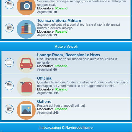
Sezione che raccoglie immagini, documentazione e dettagli dei
soggetti reali.
Moderatore:
Rosario
Argomenti:
19
Tecnica e Storia Militare
Sezione dedicata ad articoli di tecnica e di storia dei mezzi
blindati e del loro impiego.
Moderatore:
Rosario
Argomenti:
19
Auto e Veicoli
Lounge Room, Recensioni e News
Discussioni in libertà sul mondo delle auto e dei veicoli in
generale.
Moderatore:
Rosario
Argomenti:
60
Officina
Questa è la sezione "under construction" dove postare le fasi di
montaggio dei vostri modelli, e dei suggerimenti tecnici.
Moderatore:
Rosario
Argomenti:
144
Gallerie
Postate qui i vostri modelli ultimati.
Moderatore:
Rosario
Argomenti:
246
Imbarcazioni & Navimodellismo