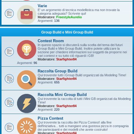
Varie
E' un argomento di tecnica modellistica ma non trovate la
categoria adeguata? Scrivete qui!
Moderatore:
FreestyleAurelio
Argomenti:
136
Group Build e Mini Group Build
Contest Room
In questo spazio si discuterà sulla scelta del tema dei futuri
Group Build e Mini Group Build. Inoltre potete utilizzare la
sezione per chiedere informazioni sui soggetti da proporre nei
vari contest e su tutto ciò riguardi i GB!
Moderatore:
Starfighter84
Argomenti:
96
Raccolta Group Build
Qui troverete tutti i Group Build organizzati da Modeling Time!
Moderatore:
Starfighter84
Argomenti:
655
Raccolta Mini Group Build
Qui troverete la raccolta di tutti i Mini GB organizzati da Modeling
Time!
Moderatore:
Starfighter84
Argomenti:
220
Pizza Contest
Qui troverete la raccolta dei Pizza Contest! alla fine
dell'iniziativa... tutti a mangiare una gustosa pizza in compagnia
dei partecipanti e dei modelli che avete costruito!
Moderatore:
Starfighter84