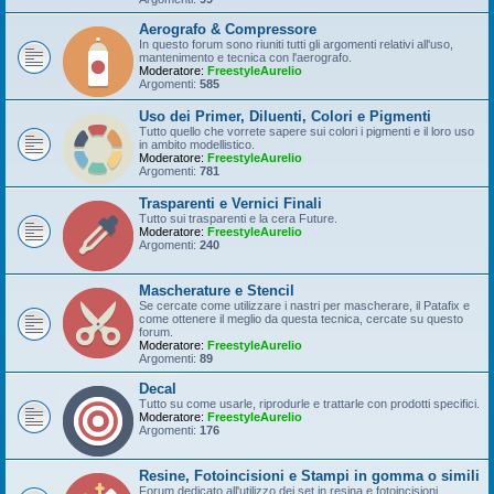
Aerografo & Compressore
In questo forum sono riuniti tutti gli argomenti relativi all'uso,
mantenimento e tecnica con l'aerografo.
Moderatore:
FreestyleAurelio
Argomenti:
585
Uso dei Primer, Diluenti, Colori e Pigmenti
Tutto quello che vorrete sapere sui colori i pigmenti e il loro uso
in ambito modellistico.
Moderatore:
FreestyleAurelio
Argomenti:
781
Trasparenti e Vernici Finali
Tutto sui trasparenti e la cera Future.
Moderatore:
FreestyleAurelio
Argomenti:
240
Mascherature e Stencil
Se cercate come utilizzare i nastri per mascherare, il Patafix e
come ottenere il meglio da questa tecnica, cercate su questo
forum.
Moderatore:
FreestyleAurelio
Argomenti:
89
Decal
Tutto su come usarle, riprodurle e trattarle con prodotti specifici.
Moderatore:
FreestyleAurelio
Argomenti:
176
Resine, Fotoincisioni e Stampi in gomma o simili
Forum dedicato all'utilizzo dei set in resina e fotoincisioni