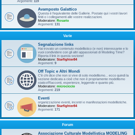
Argomenti:
119
Avamposto Galattico
Questa è l'equivalente delle Gallerie. Postate qui i vostri lavori
finiti o i collegamenti alle vostre realizzazioni.
Moderatore:
Rosario
Argomenti:
131
Varie
Segnalazione links
Hai trovato un contenuto modellistico (e non) interessante e lo
vuoi condividere con gli altri appassionati di Modeling Time?
Riporta il link in questa sezione!
Moderatore:
Starfighter84
Argomenti:
9
Off Topic e Altri Mondi
C'è chi dice che non si vive di solo modellismo... ecco quindi la
sezione dedicata a cioè che non è propriamente modellismo
statico!Racconti, esperienze, leggende e quanto più.
Moderatore:
microciccio
Argomenti:
219
Eventi
organizzazione eventi, incontri e manifestazioni modellistiche.
Moderatore:
Starfighter84
Argomenti:
171
Forum
Associazione Culturale Modellistica MODELING