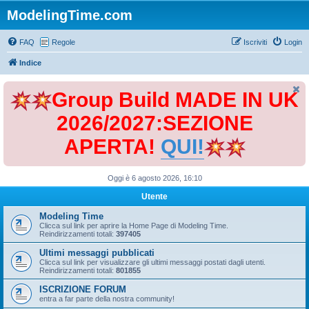
ModelingTime.com
FAQ
Regole
Iscriviti
Login
Indice
Group Build MADE IN UK
2026/2027:SEZIONE
APERTA!
QUI!
Oggi è 6 agosto 2026, 16:10
Utente
Modeling Time
Clicca sul link per aprire la Home Page di Modeling Time.
Reindirizzamenti totali:
397405
Ultimi messaggi pubblicati
Clicca sul link per visualizzare gli ultimi messaggi postati dagli utenti.
Reindirizzamenti totali:
801855
ISCRIZIONE FORUM
entra a far parte della nostra community!