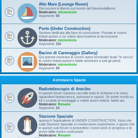
Alto Mare (Lounge Room)
Discussioni in libertà sul mondo del Navimodellismo.
Moderatore:
microciccio
Argomenti:
59
Porto (Under Construction)
Sezione dedicata alla fase di costruzione. Postate le vostre
imbarcazioni, e se volete descrivetene la lavorazione.
Moderatore:
microciccio
Argomenti:
116
Bacino di Carenaggio (Gallery)
Qui potrete mostrare le vostre opere terminate! tirate "in secca"
le vostre imbarcazioni e fatele ammirare a tutti gli utenti.
Moderatore:
microciccio
Argomenti:
59
Astronavi e Spazio
Radiotelescopio di Arecibo
In questo forum saranno raccolte tutte le richieste e le news
riguardanti fantascienza, astronavi e spazio. Se avete novità su
kit o scatole di montaggio o volete avere notizie, fatelo qui.
Moderatore:
Rosario
Argomenti:
24
Stazione Spaziale
questa è l'equivalente di UNDER CONSTRUCTION. Visto che
sulla Stazione Spaziale si condurranno esperimenti, è giusto che
in questo sub-forum si presentino i nostri work in progress e le
prove delle nostre costruzioni.
Moderatore:
Rosario