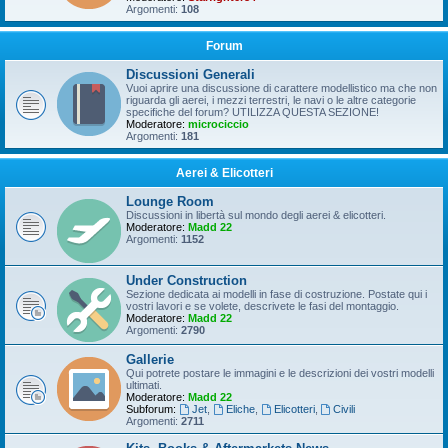
Argomenti:
108
Forum
Discussioni Generali
Vuoi aprire una discussione di carattere modellistico ma che non
riguarda gli aerei, i mezzi terrestri, le navi o le altre categorie
specifiche del forum? UTILIZZA QUESTA SEZIONE!
Moderatore:
microciccio
Argomenti:
181
Aerei & Elicotteri
Lounge Room
Discussioni in libertà sul mondo degli aerei & elicotteri.
Moderatore:
Madd 22
Argomenti:
1152
Under Construction
Sezione dedicata ai modelli in fase di costruzione. Postate qui i
vostri lavori e se volete, descrivete le fasi del montaggio.
Moderatore:
Madd 22
Argomenti:
2790
Gallerie
Qui potrete postare le immagini e le descrizioni dei vostri modelli
ultimati.
Moderatore:
Madd 22
Subforum:
Jet
,
Eliche
,
Elicotteri
,
Civili
Argomenti:
2711