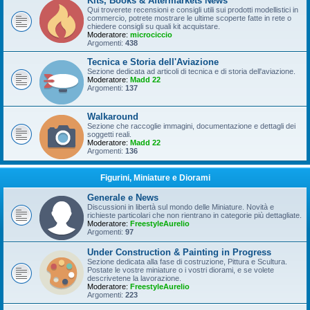
Kits, Books & Aftermarkets News
Qui troverete recensioni e consigli utili sui prodotti modellistici in
commercio, potrete mostrare le ultime scoperte fatte in rete o
chiedere consigli su quali kit acquistare.
Moderatore:
microciccio
Argomenti:
438
Tecnica e Storia dell'Aviazione
Sezione dedicata ad articoli di tecnica e di storia dell'aviazione.
Moderatore:
Madd 22
Argomenti:
137
Walkaround
Sezione che raccoglie immagini, documentazione e dettagli dei
soggetti reali.
Moderatore:
Madd 22
Argomenti:
136
Figurini, Miniature e Diorami
Generale e News
Discussioni in libertà sul mondo delle Miniature. Novità e
richieste particolari che non rientrano in categorie più dettagliate.
Moderatore:
FreestyleAurelio
Argomenti:
97
Under Construction & Painting in Progress
Sezione dedicata alla fase di costruzione, Pittura e Scultura.
Postate le vostre miniature o i vostri diorami, e se volete
descrivetene la lavorazione.
Moderatore:
FreestyleAurelio
Argomenti:
223