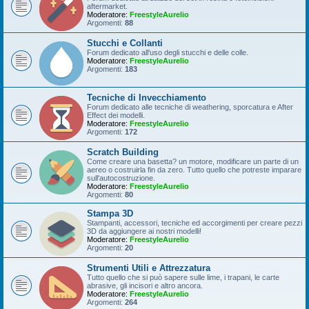
aftermarket.
Moderatore:
FreestyleAurelio
Argomenti:
88
Stucchi e Collanti
Forum dedicato all'uso degli stucchi e delle colle.
Moderatore:
FreestyleAurelio
Argomenti:
183
Tecniche di Invecchiamento
Forum dedicato alle tecniche di weathering, sporcatura e After
Effect dei modelli.
Moderatore:
FreestyleAurelio
Argomenti:
172
Scratch Building
Come creare una basetta? un motore, modificare un parte di un
aereo o costruirla fin da zero. Tutto quello che potreste imparare
sull'autocostruzione.
Moderatore:
FreestyleAurelio
Argomenti:
80
Stampa 3D
Stampanti, accessori, tecniche ed accorgimenti per creare pezzi
3D da aggiungere ai nostri modelli!
Moderatore:
FreestyleAurelio
Argomenti:
20
Strumenti Utili e Attrezzatura
Tutto quello che si può sapere sulle lime, i trapani, le carte
abrasive, gli incisori e altro ancora.
Moderatore:
FreestyleAurelio
Argomenti:
264