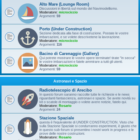
Alto Mare (Lounge Room)
Discussioni in libertà sul mondo del Navimodellismo.
Moderatore:
microciccio
Argomenti:
59
Porto (Under Construction)
Sezione dedicata alla fase di costruzione. Postate le vostre
imbarcazioni, e se volete descrivetene la lavorazione.
Moderatore:
microciccio
Argomenti:
116
Bacino di Carenaggio (Gallery)
Qui potrete mostrare le vostre opere terminate! tirate "in secca"
le vostre imbarcazioni e fatele ammirare a tutti gli utenti.
Moderatore:
microciccio
Argomenti:
59
Astronavi e Spazio
Radiotelescopio di Arecibo
In questo forum saranno raccolte tutte le richieste e le news
riguardanti fantascienza, astronavi e spazio. Se avete novità su
kit o scatole di montaggio o volete avere notizie, fatelo qui.
Moderatore:
Rosario
Argomenti:
24
Stazione Spaziale
questa è l'equivalente di UNDER CONSTRUCTION. Visto che
sulla Stazione Spaziale si condurranno esperimenti, è giusto che
in questo sub-forum si presentino i nostri work in progress e le
prove delle nostre costruzioni.
Moderatore:
Rosario