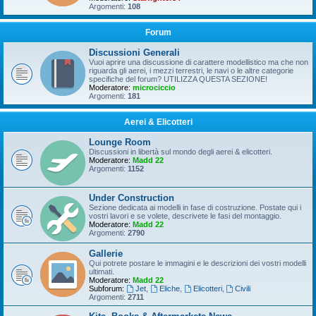
Argomenti:
108
Forum
Discussioni Generali
Vuoi aprire una discussione di carattere modellistico ma che non
riguarda gli aerei, i mezzi terrestri, le navi o le altre categorie
specifiche del forum? UTILIZZA QUESTA SEZIONE!
Moderatore:
microciccio
Argomenti:
181
Aerei & Elicotteri
Lounge Room
Discussioni in libertà sul mondo degli aerei & elicotteri.
Moderatore:
Madd 22
Argomenti:
1152
Under Construction
Sezione dedicata ai modelli in fase di costruzione. Postate qui i
vostri lavori e se volete, descrivete le fasi del montaggio.
Moderatore:
Madd 22
Argomenti:
2790
Gallerie
Qui potrete postare le immagini e le descrizioni dei vostri modelli
ultimati.
Moderatore:
Madd 22
Subforum:
Jet
,
Eliche
,
Elicotteri
,
Civili
Argomenti:
2711