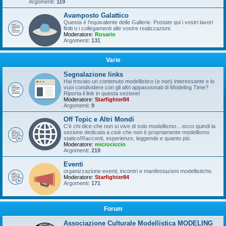
Argomenti:
119
Avamposto Galattico
Questa è l'equivalente delle Gallerie. Postate qui i vostri lavori
finiti o i collegamenti alle vostre realizzazioni.
Moderatore:
Rosario
Argomenti:
131
Varie
Segnalazione links
Hai trovato un contenuto modellistico (e non) interessante e lo
vuoi condividere con gli altri appassionati di Modeling Time?
Riporta il link in questa sezione!
Moderatore:
Starfighter84
Argomenti:
9
Off Topic e Altri Mondi
C'è chi dice che non si vive di solo modellismo... ecco quindi la
sezione dedicata a cioè che non è propriamente modellismo
statico!Racconti, esperienze, leggende e quanto più.
Moderatore:
microciccio
Argomenti:
219
Eventi
organizzazione eventi, incontri e manifestazioni modellistiche.
Moderatore:
Starfighter84
Argomenti:
171
Forum
Associazione Culturale Modellistica MODELING