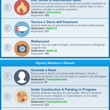
Kits, Books & Aftermarkets News
Qui troverete recensioni e consigli utili sui prodotti modellistici in
commercio, potrete mostrare le ultime scoperte fatte in rete o
chiedere consigli su quali kit acquistare.
Moderatore:
microciccio
Argomenti:
438
Tecnica e Storia dell'Aviazione
Sezione dedicata ad articoli di tecnica e di storia dell'aviazione.
Moderatore:
Madd 22
Argomenti:
137
Walkaround
Sezione che raccoglie immagini, documentazione e dettagli dei
soggetti reali.
Moderatore:
Madd 22
Argomenti:
136
Figurini, Miniature e Diorami
Generale e News
Discussioni in libertà sul mondo delle Miniature. Novità e
richieste particolari che non rientrano in categorie più dettagliate.
Moderatore:
FreestyleAurelio
Argomenti:
97
Under Construction & Painting in Progress
Sezione dedicata alla fase di costruzione, Pittura e Scultura.
Postate le vostre miniature o i vostri diorami, e se volete
descrivetene la lavorazione.
Moderatore:
FreestyleAurelio
Argomenti:
223