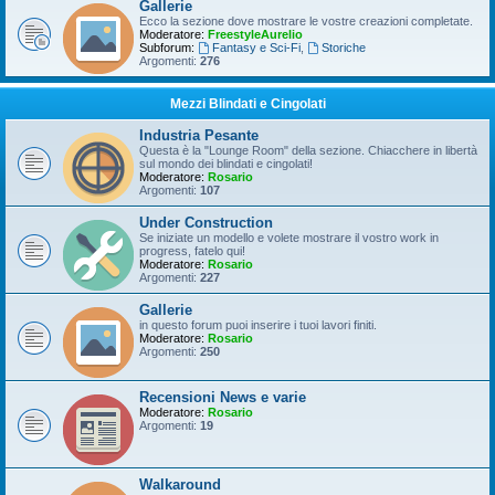
Gallerie
Ecco la sezione dove mostrare le vostre creazioni completate.
Moderatore:
FreestyleAurelio
Subforum:
Fantasy e Sci-Fi
,
Storiche
Argomenti:
276
Mezzi Blindati e Cingolati
Industria Pesante
Questa è la "Lounge Room" della sezione. Chiacchere in libertà
sul mondo dei blindati e cingolati!
Moderatore:
Rosario
Argomenti:
107
Under Construction
Se iniziate un modello e volete mostrare il vostro work in
progress, fatelo qui!
Moderatore:
Rosario
Argomenti:
227
Gallerie
in questo forum puoi inserire i tuoi lavori finiti.
Moderatore:
Rosario
Argomenti:
250
Recensioni News e varie
Moderatore:
Rosario
Argomenti:
19
Walkaround