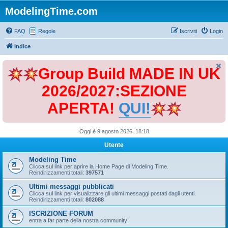
ModelingTime.com
FAQ
Regole
Iscriviti
Login
Indice
Group Build MADE IN UK
2026/2027:SEZIONE
APERTA!
QUI!
Oggi è 9 agosto 2026, 18:18
Utente
Modeling Time
Clicca sul link per aprire la Home Page di Modeling Time.
Reindirizzamenti totali:
397571
Ultimi messaggi pubblicati
Clicca sul link per visualizzare gli ultimi messaggi postati dagli utenti.
Reindirizzamenti totali:
802088
ISCRIZIONE FORUM
entra a far parte della nostra community!