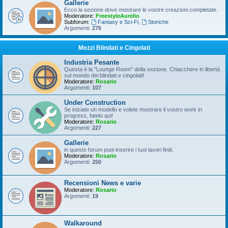
Gallerie
Ecco la sezione dove mostrare le vostre creazioni completate.
Moderatore:
FreestyleAurelio
Subforum:
Fantasy e Sci-Fi
,
Storiche
Argomenti:
276
Mezzi Blindati e Cingolati
Industria Pesante
Questa è la "Lounge Room" della sezione. Chiacchere in libertà
sul mondo dei blindati e cingolati!
Moderatore:
Rosario
Argomenti:
107
Under Construction
Se iniziate un modello e volete mostrare il vostro work in
progress, fatelo qui!
Moderatore:
Rosario
Argomenti:
227
Gallerie
in questo forum puoi inserire i tuoi lavori finiti.
Moderatore:
Rosario
Argomenti:
250
Recensioni News e varie
Moderatore:
Rosario
Argomenti:
19
Walkaround