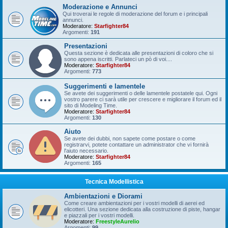
Moderazione e Annunci
Qui troverai le regole di moderazione del forum e i principali
annunci.
Moderatore:
Starfighter84
Argomenti:
191
Presentazioni
Questa sezione è dedicata alle presentazioni di coloro che si
sono appena iscritti. Parlateci un pò di voi....
Moderatore:
Starfighter84
Argomenti:
773
Suggerimenti e lamentele
Se avete dei suggerimenti o delle lamentele postatele qui. Ogni
vostro parere ci sarà utile per crescere e migliorare il forum ed il
sito di Modeling Time.
Moderatore:
Starfighter84
Argomenti:
130
Aiuto
Se avete dei dubbi, non sapete come postare o come
registrarvi, potete contattare un administrator che vi fornirà
l'aiuto necessario.
Moderatore:
Starfighter84
Argomenti:
165
Tecnica Modellistica
Ambientazioni e Diorami
Come creare ambientazioni per i vostri modelli di aerei ed
elicotteri. Una sezione dedicata alla costruzione di piste, hangar
e piazzali per i vostri modelli.
Moderatore:
FreestyleAurelio
Argomenti:
99