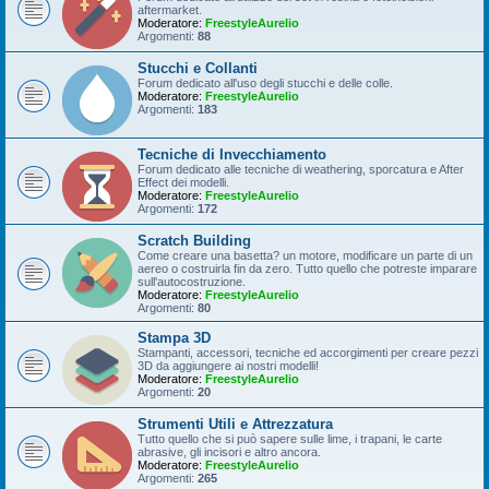
aftermarket.
Moderatore:
FreestyleAurelio
Argomenti:
88
Stucchi e Collanti
Forum dedicato all'uso degli stucchi e delle colle.
Moderatore:
FreestyleAurelio
Argomenti:
183
Tecniche di Invecchiamento
Forum dedicato alle tecniche di weathering, sporcatura e After
Effect dei modelli.
Moderatore:
FreestyleAurelio
Argomenti:
172
Scratch Building
Come creare una basetta? un motore, modificare un parte di un
aereo o costruirla fin da zero. Tutto quello che potreste imparare
sull'autocostruzione.
Moderatore:
FreestyleAurelio
Argomenti:
80
Stampa 3D
Stampanti, accessori, tecniche ed accorgimenti per creare pezzi
3D da aggiungere ai nostri modelli!
Moderatore:
FreestyleAurelio
Argomenti:
20
Strumenti Utili e Attrezzatura
Tutto quello che si può sapere sulle lime, i trapani, le carte
abrasive, gli incisori e altro ancora.
Moderatore:
FreestyleAurelio
Argomenti:
265