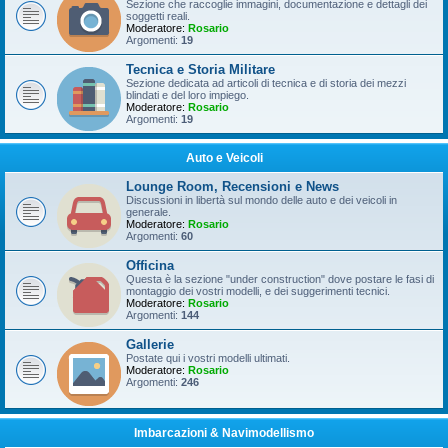
Sezione che raccoglie immagini, documentazione e dettagli dei
soggetti reali.
Moderatore:
Rosario
Argomenti:
19
Tecnica e Storia Militare
Sezione dedicata ad articoli di tecnica e di storia dei mezzi
blindati e del loro impiego.
Moderatore:
Rosario
Argomenti:
19
Auto e Veicoli
Lounge Room, Recensioni e News
Discussioni in libertà sul mondo delle auto e dei veicoli in
generale.
Moderatore:
Rosario
Argomenti:
60
Officina
Questa è la sezione "under construction" dove postare le fasi di
montaggio dei vostri modelli, e dei suggerimenti tecnici.
Moderatore:
Rosario
Argomenti:
144
Gallerie
Postate qui i vostri modelli ultimati.
Moderatore:
Rosario
Argomenti:
246
Imbarcazioni & Navimodellismo