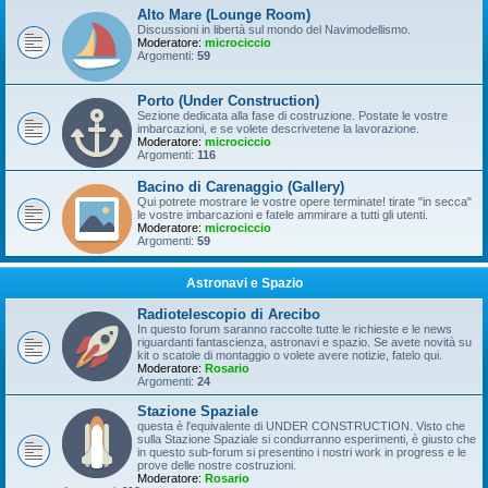
Alto Mare (Lounge Room)
Discussioni in libertà sul mondo del Navimodellismo.
Moderatore:
microciccio
Argomenti:
59
Porto (Under Construction)
Sezione dedicata alla fase di costruzione. Postate le vostre
imbarcazioni, e se volete descrivetene la lavorazione.
Moderatore:
microciccio
Argomenti:
116
Bacino di Carenaggio (Gallery)
Qui potrete mostrare le vostre opere terminate! tirate "in secca"
le vostre imbarcazioni e fatele ammirare a tutti gli utenti.
Moderatore:
microciccio
Argomenti:
59
Astronavi e Spazio
Radiotelescopio di Arecibo
In questo forum saranno raccolte tutte le richieste e le news
riguardanti fantascienza, astronavi e spazio. Se avete novità su
kit o scatole di montaggio o volete avere notizie, fatelo qui.
Moderatore:
Rosario
Argomenti:
24
Stazione Spaziale
questa è l'equivalente di UNDER CONSTRUCTION. Visto che
sulla Stazione Spaziale si condurranno esperimenti, è giusto che
in questo sub-forum si presentino i nostri work in progress e le
prove delle nostre costruzioni.
Moderatore:
Rosario