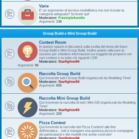
Varie
E' un argomento di tecnica modellistica ma non trovate la
categoria adeguata? Scrivete qui!
Moderatore:
FreestyleAurelio
Argomenti:
136
Group Build e Mini Group Build
Contest Room
In questo spazio si discuterà sulla scelta del tema dei futuri
Group Build e Mini Group Build. Inoltre potete utilizzare la
sezione per chiedere informazioni sui soggetti da proporre nei
vari contest e su tutto ciò riguardi i GB!
Moderatore:
Starfighter84
Argomenti:
96
Raccolta Group Build
Qui troverete tutti i Group Build organizzati da Modeling Time!
Moderatore:
Starfighter84
Argomenti:
655
Raccolta Mini Group Build
Qui troverete la raccolta di tutti i Mini GB organizzati da Modeling
Time!
Moderatore:
Starfighter84
Argomenti:
220
Pizza Contest
Qui troverete la raccolta dei Pizza Contest! alla fine
dell'iniziativa... tutti a mangiare una gustosa pizza in compagnia
dei partecipanti e dei modelli che avete costruito!
Moderatore:
Starfighter84