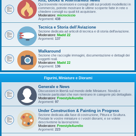
Kits, Books & Aftermarkets News
Qui troverete recensioni e consigli utili sui prodotti modellistici in
commercio, potrete mostrare le ultime scoperte fatte in rete o
chiedere consigli su quali kit acquistare.
Moderatore:
microciccio
Argomenti:
438
Tecnica e Storia dell'Aviazione
Sezione dedicata ad articoli di tecnica e di storia dell'aviazione.
Moderatore:
Madd 22
Argomenti:
137
Walkaround
Sezione che raccoglie immagini, documentazione e dettagli dei
soggetti reali.
Moderatore:
Madd 22
Argomenti:
136
Figurini, Miniature e Diorami
Generale e News
Discussioni in libertà sul mondo delle Miniature. Novità e
richieste particolari che non rientrano in categorie più dettagliate.
Moderatore:
FreestyleAurelio
Argomenti:
97
Under Construction & Painting in Progress
Sezione dedicata alla fase di costruzione, Pittura e Scultura.
Postate le vostre miniature o i vostri diorami, e se volete
descrivetene la lavorazione.
Moderatore:
FreestyleAurelio
Argomenti:
223