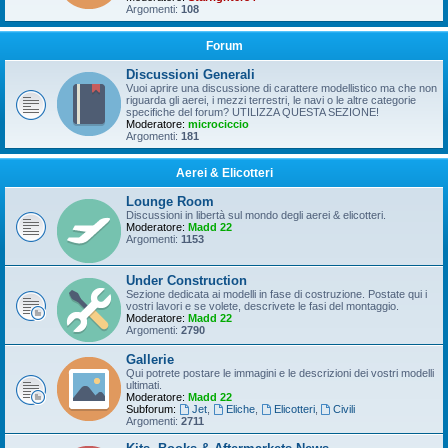
Argomenti:
108
Forum
Discussioni Generali
Vuoi aprire una discussione di carattere modellistico ma che non
riguarda gli aerei, i mezzi terrestri, le navi o le altre categorie
specifiche del forum? UTILIZZA QUESTA SEZIONE!
Moderatore:
microciccio
Argomenti:
181
Aerei & Elicotteri
Lounge Room
Discussioni in libertà sul mondo degli aerei & elicotteri.
Moderatore:
Madd 22
Argomenti:
1153
Under Construction
Sezione dedicata ai modelli in fase di costruzione. Postate qui i
vostri lavori e se volete, descrivete le fasi del montaggio.
Moderatore:
Madd 22
Argomenti:
2790
Gallerie
Qui potrete postare le immagini e le descrizioni dei vostri modelli
ultimati.
Moderatore:
Madd 22
Subforum:
Jet
,
Eliche
,
Elicotteri
,
Civili
Argomenti:
2711