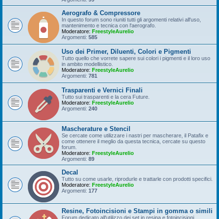
Aerografo & Compressore
In questo forum sono riuniti tutti gli argomenti relativi all'uso,
mantenimento e tecnica con l'aerografo.
Moderatore:
FreestyleAurelio
Argomenti:
585
Uso dei Primer, Diluenti, Colori e Pigmenti
Tutto quello che vorrete sapere sui colori i pigmenti e il loro uso
in ambito modellistico.
Moderatore:
FreestyleAurelio
Argomenti:
781
Trasparenti e Vernici Finali
Tutto sui trasparenti e la cera Future.
Moderatore:
FreestyleAurelio
Argomenti:
240
Mascherature e Stencil
Se cercate come utilizzare i nastri per mascherare, il Patafix e
come ottenere il meglio da questa tecnica, cercate su questo
forum.
Moderatore:
FreestyleAurelio
Argomenti:
89
Decal
Tutto su come usarle, riprodurle e trattarle con prodotti specifici.
Moderatore:
FreestyleAurelio
Argomenti:
177
Resine, Fotoincisioni e Stampi in gomma o simili
Forum dedicato all'utilizzo dei set in resina e fotoincisioni