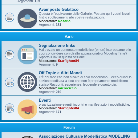
Argomenti:
119
Avamposto Galattico
Questa è l'equivalente delle Gallerie. Postate qui i vostri lavori
finiti o i collegamenti alle vostre realizzazioni.
Moderatore:
Rosario
Argomenti:
131
Varie
Segnalazione links
Hai trovato un contenuto modellistico (e non) interessante e lo
vuoi condividere con gli altri appassionati di Modeling Time?
Riporta il link in questa sezione!
Moderatore:
Starfighter84
Argomenti:
9
Off Topic e Altri Mondi
C'è chi dice che non si vive di solo modellismo... ecco quindi la
sezione dedicata a cioè che non è propriamente modellismo
statico!Racconti, esperienze, leggende e quanto più.
Moderatore:
microciccio
Argomenti:
219
Eventi
organizzazione eventi, incontri e manifestazioni modellistiche.
Moderatore:
Starfighter84
Argomenti:
171
Forum
Associazione Culturale Modellistica MODELING