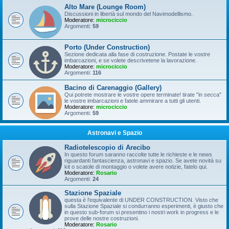
Alto Mare (Lounge Room)
Discussioni in libertà sul mondo del Navimodellismo.
Moderatore:
microciccio
Argomenti:
59
Porto (Under Construction)
Sezione dedicata alla fase di costruzione. Postate le vostre
imbarcazioni, e se volete descrivetene la lavorazione.
Moderatore:
microciccio
Argomenti:
116
Bacino di Carenaggio (Gallery)
Qui potrete mostrare le vostre opere terminate! tirate "in secca"
le vostre imbarcazioni e fatele ammirare a tutti gli utenti.
Moderatore:
microciccio
Argomenti:
59
Astronavi e Spazio
Radiotelescopio di Arecibo
In questo forum saranno raccolte tutte le richieste e le news
riguardanti fantascienza, astronavi e spazio. Se avete novità su
kit o scatole di montaggio o volete avere notizie, fatelo qui.
Moderatore:
Rosario
Argomenti:
24
Stazione Spaziale
questa è l'equivalente di UNDER CONSTRUCTION. Visto che
sulla Stazione Spaziale si condurranno esperimenti, è giusto che
in questo sub-forum si presentino i nostri work in progress e le
prove delle nostre costruzioni.
Moderatore:
Rosario