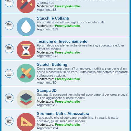
aftermarket.
Moderatore:
FreestyleAurelio
Argomenti:
88
Stucchi e Collanti
Forum dedicato all'uso degli stucchi e delle colle.
Moderatore:
FreestyleAurelio
Argomenti:
183
Tecniche di Invecchiamento
Forum dedicato alle tecniche di weathering, sporcatura e After
Effect dei modelli.
Moderatore:
FreestyleAurelio
Argomenti:
172
Scratch Building
Come creare una basetta? un motore, modificare un parte di un
aereo o costruirla fin da zero. Tutto quello che potreste imparare
sull'autocostruzione.
Moderatore:
FreestyleAurelio
Argomenti:
80
Stampa 3D
Stampanti, accessori, tecniche ed accorgimenti per creare pezzi
3D da aggiungere ai nostri modelli!
Moderatore:
FreestyleAurelio
Argomenti:
20
Strumenti Utili e Attrezzatura
Tutto quello che si può sapere sulle lime, i trapani, le carte
abrasive, gli incisori e altro ancora.
Moderatore:
FreestyleAurelio
Argomenti:
264