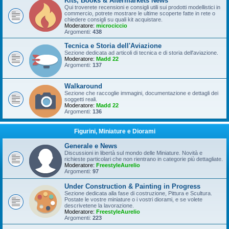
Kits, Books & Aftermarkets News
Qui troverete recensioni e consigli utili sui prodotti modellistici in
commercio, potrete mostrare le ultime scoperte fatte in rete o
chiedere consigli su quali kit acquistare.
Moderatore:
microciccio
Argomenti:
438
Tecnica e Storia dell'Aviazione
Sezione dedicata ad articoli di tecnica e di storia dell'aviazione.
Moderatore:
Madd 22
Argomenti:
137
Walkaround
Sezione che raccoglie immagini, documentazione e dettagli dei
soggetti reali.
Moderatore:
Madd 22
Argomenti:
136
Figurini, Miniature e Diorami
Generale e News
Discussioni in libertà sul mondo delle Miniature. Novità e
richieste particolari che non rientrano in categorie più dettagliate.
Moderatore:
FreestyleAurelio
Argomenti:
97
Under Construction & Painting in Progress
Sezione dedicata alla fase di costruzione, Pittura e Scultura.
Postate le vostre miniature o i vostri diorami, e se volete
descrivetene la lavorazione.
Moderatore:
FreestyleAurelio
Argomenti:
223