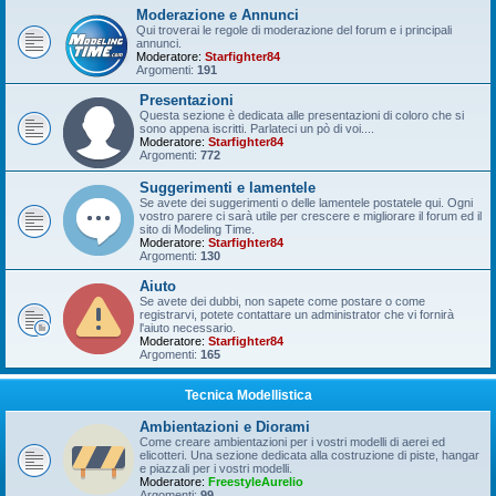
Moderazione e Annunci
Qui troverai le regole di moderazione del forum e i principali
annunci.
Moderatore:
Starfighter84
Argomenti:
191
Presentazioni
Questa sezione è dedicata alle presentazioni di coloro che si
sono appena iscritti. Parlateci un pò di voi....
Moderatore:
Starfighter84
Argomenti:
772
Suggerimenti e lamentele
Se avete dei suggerimenti o delle lamentele postatele qui. Ogni
vostro parere ci sarà utile per crescere e migliorare il forum ed il
sito di Modeling Time.
Moderatore:
Starfighter84
Argomenti:
130
Aiuto
Se avete dei dubbi, non sapete come postare o come
registrarvi, potete contattare un administrator che vi fornirà
l'aiuto necessario.
Moderatore:
Starfighter84
Argomenti:
165
Tecnica Modellistica
Ambientazioni e Diorami
Come creare ambientazioni per i vostri modelli di aerei ed
elicotteri. Una sezione dedicata alla costruzione di piste, hangar
e piazzali per i vostri modelli.
Moderatore:
FreestyleAurelio
Argomenti:
99