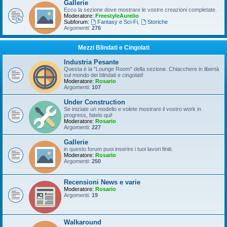
Gallerie
Ecco la sezione dove mostrare le vostre creazioni completate.
Moderatore:
FreestyleAurelio
Subforum:
Fantasy e Sci-Fi
,
Storiche
Argomenti:
276
Mezzi Blindati e Cingolati
Industria Pesante
Questa è la "Lounge Room" della sezione. Chiacchere in libertà
sul mondo dei blindati e cingolati!
Moderatore:
Rosario
Argomenti:
107
Under Construction
Se iniziate un modello e volete mostrare il vostro work in
progress, fatelo qui!
Moderatore:
Rosario
Argomenti:
227
Gallerie
in questo forum puoi inserire i tuoi lavori finiti.
Moderatore:
Rosario
Argomenti:
250
Recensioni News e varie
Moderatore:
Rosario
Argomenti:
19
Walkaround