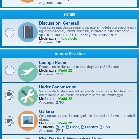
Argomenti:
108
Forum
Discussioni Generali
Vuoi aprire una discussione di carattere modellistico ma che non
riguarda gli aerei, i mezzi terrestri, le navi o le altre categorie
specifiche del forum? UTILIZZA QUESTA SEZIONE!
Moderatore:
microciccio
Argomenti:
181
Aerei & Elicotteri
Lounge Room
Discussioni in libertà sul mondo degli aerei & elicotteri.
Moderatore:
Madd 22
Argomenti:
1152
Under Construction
Sezione dedicata ai modelli in fase di costruzione. Postate qui i
vostri lavori e se volete, descrivete le fasi del montaggio.
Moderatore:
Madd 22
Argomenti:
2790
Gallerie
Qui potrete postare le immagini e le descrizioni dei vostri modelli
ultimati.
Moderatore:
Madd 22
Subforum:
Jet
,
Eliche
,
Elicotteri
,
Civili
Argomenti:
2711