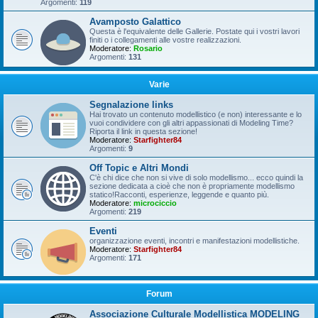
Argomenti:
119
Avamposto Galattico
Questa è l'equivalente delle Gallerie. Postate qui i vostri lavori
finiti o i collegamenti alle vostre realizzazioni.
Moderatore:
Rosario
Argomenti:
131
Varie
Segnalazione links
Hai trovato un contenuto modellistico (e non) interessante e lo
vuoi condividere con gli altri appassionati di Modeling Time?
Riporta il link in questa sezione!
Moderatore:
Starfighter84
Argomenti:
9
Off Topic e Altri Mondi
C'è chi dice che non si vive di solo modellismo... ecco quindi la
sezione dedicata a cioè che non è propriamente modellismo
statico!Racconti, esperienze, leggende e quanto più.
Moderatore:
microciccio
Argomenti:
219
Eventi
organizzazione eventi, incontri e manifestazioni modellistiche.
Moderatore:
Starfighter84
Argomenti:
171
Forum
Associazione Culturale Modellistica MODELING