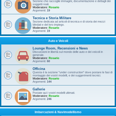
Sezione che raccoglie immagini, documentazione e dettagli dei
soggetti reali.
Moderatore:
Rosario
Argomenti:
19
Tecnica e Storia Militare
Sezione dedicata ad articoli di tecnica e di storia dei mezzi
blindati e del loro impiego.
Moderatore:
Rosario
Argomenti:
19
Auto e Veicoli
Lounge Room, Recensioni e News
Discussioni in libertà sul mondo delle auto e dei veicoli in
generale.
Moderatore:
Rosario
Argomenti:
60
Officina
Questa è la sezione "under construction" dove postare le fasi di
montaggio dei vostri modelli, e dei suggerimenti tecnici.
Moderatore:
Rosario
Argomenti:
144
Gallerie
Postate qui i vostri modelli ultimati.
Moderatore:
Rosario
Argomenti:
246
Imbarcazioni & Navimodellismo