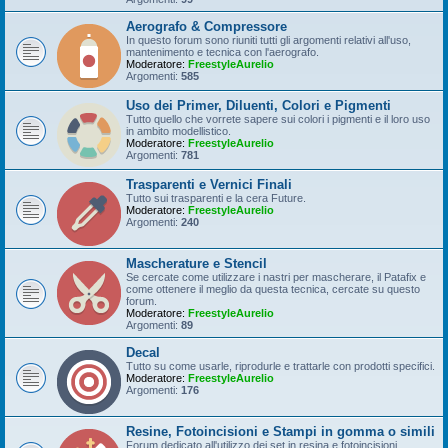
Aerografo & Compressore
In questo forum sono riuniti tutti gli argomenti relativi all'uso,
mantenimento e tecnica con l'aerografo.
Moderatore:
FreestyleAurelio
Argomenti:
585
Uso dei Primer, Diluenti, Colori e Pigmenti
Tutto quello che vorrete sapere sui colori i pigmenti e il loro uso
in ambito modellistico.
Moderatore:
FreestyleAurelio
Argomenti:
781
Trasparenti e Vernici Finali
Tutto sui trasparenti e la cera Future.
Moderatore:
FreestyleAurelio
Argomenti:
240
Mascherature e Stencil
Se cercate come utilizzare i nastri per mascherare, il Patafix e
come ottenere il meglio da questa tecnica, cercate su questo
forum.
Moderatore:
FreestyleAurelio
Argomenti:
89
Decal
Tutto su come usarle, riprodurle e trattarle con prodotti specifici.
Moderatore:
FreestyleAurelio
Argomenti:
176
Resine, Fotoincisioni e Stampi in gomma o simili
Forum dedicato all'utilizzo dei set in resina e fotoincisioni