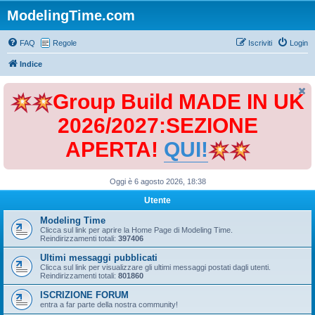
ModelingTime.com
FAQ
Regole
Iscriviti
Login
Indice
Group Build MADE IN UK
2026/2027:SEZIONE
APERTA!
QUI!
Oggi è 6 agosto 2026, 18:38
Utente
Modeling Time
Clicca sul link per aprire la Home Page di Modeling Time.
Reindirizzamenti totali:
397406
Ultimi messaggi pubblicati
Clicca sul link per visualizzare gli ultimi messaggi postati dagli utenti.
Reindirizzamenti totali:
801860
ISCRIZIONE FORUM
entra a far parte della nostra community!