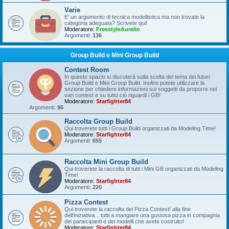
Varie
E' un argomento di tecnica modellistica ma non trovate la
categoria adeguata? Scrivete qui!
Moderatore:
FreestyleAurelio
Argomenti:
136
Group Build e Mini Group Build
Contest Room
In questo spazio si discuterà sulla scelta del tema dei futuri
Group Build e Mini Group Build. Inoltre potete utilizzare la
sezione per chiedere informazioni sui soggetti da proporre nei
vari contest e su tutto ciò riguardi i GB!
Moderatore:
Starfighter84
Argomenti:
96
Raccolta Group Build
Qui troverete tutti i Group Build organizzati da Modeling Time!
Moderatore:
Starfighter84
Argomenti:
655
Raccolta Mini Group Build
Qui troverete la raccolta di tutti i Mini GB organizzati da Modeling
Time!
Moderatore:
Starfighter84
Argomenti:
220
Pizza Contest
Qui troverete la raccolta dei Pizza Contest! alla fine
dell'iniziativa... tutti a mangiare una gustosa pizza in compagnia
dei partecipanti e dei modelli che avete costruito!
Moderatore:
Starfighter84