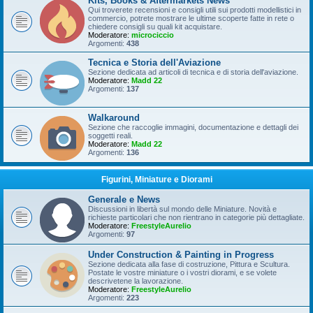
Kits, Books & Aftermarkets News
Qui troverete recensioni e consigli utili sui prodotti modellistici in
commercio, potrete mostrare le ultime scoperte fatte in rete o
chiedere consigli su quali kit acquistare.
Moderatore:
microciccio
Argomenti:
438
Tecnica e Storia dell'Aviazione
Sezione dedicata ad articoli di tecnica e di storia dell'aviazione.
Moderatore:
Madd 22
Argomenti:
137
Walkaround
Sezione che raccoglie immagini, documentazione e dettagli dei
soggetti reali.
Moderatore:
Madd 22
Argomenti:
136
Figurini, Miniature e Diorami
Generale e News
Discussioni in libertà sul mondo delle Miniature. Novità e
richieste particolari che non rientrano in categorie più dettagliate.
Moderatore:
FreestyleAurelio
Argomenti:
97
Under Construction & Painting in Progress
Sezione dedicata alla fase di costruzione, Pittura e Scultura.
Postate le vostre miniature o i vostri diorami, e se volete
descrivetene la lavorazione.
Moderatore:
FreestyleAurelio
Argomenti:
223