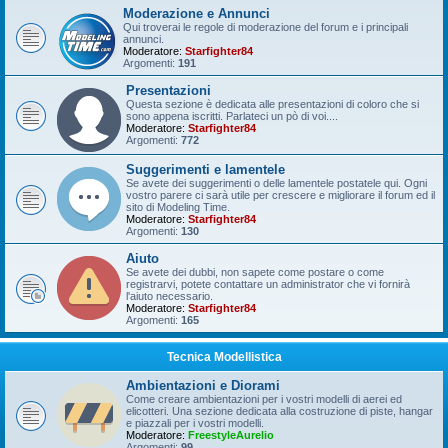
Moderazione e Annunci
Qui troverai le regole di moderazione del forum e i principali
annunci.
Moderatore:
Starfighter84
Argomenti:
191
Presentazioni
Questa sezione è dedicata alle presentazioni di coloro che si
sono appena iscritti. Parlateci un pò di voi....
Moderatore:
Starfighter84
Argomenti:
772
Suggerimenti e lamentele
Se avete dei suggerimenti o delle lamentele postatele qui. Ogni
vostro parere ci sarà utile per crescere e migliorare il forum ed il
sito di Modeling Time.
Moderatore:
Starfighter84
Argomenti:
130
Aiuto
Se avete dei dubbi, non sapete come postare o come
registrarvi, potete contattare un administrator che vi fornirà
l'aiuto necessario.
Moderatore:
Starfighter84
Argomenti:
165
Tecnica Modellistica
Ambientazioni e Diorami
Come creare ambientazioni per i vostri modelli di aerei ed
elicotteri. Una sezione dedicata alla costruzione di piste, hangar
e piazzali per i vostri modelli.
Moderatore:
FreestyleAurelio
Argomenti:
99