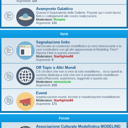
Argomenti:
119
Avamposto Galattico
Questa è l'equivalente delle Gallerie. Postate qui i vostri lavori
finiti o i collegamenti alle vostre realizzazioni.
Moderatore:
Rosario
Argomenti:
131
Varie
Segnalazione links
Hai trovato un contenuto modellistico (e non) interessante e lo
vuoi condividere con gli altri appassionati di Modeling Time?
Riporta il link in questa sezione!
Moderatore:
Starfighter84
Argomenti:
9
Off Topic e Altri Mondi
C'è chi dice che non si vive di solo modellismo... ecco quindi la
sezione dedicata a cioè che non è propriamente modellismo
statico!Racconti, esperienze, leggende e quanto più.
Moderatore:
microciccio
Argomenti:
219
Eventi
organizzazione eventi, incontri e manifestazioni modellistiche.
Moderatore:
Starfighter84
Argomenti:
171
Forum
Associazione Culturale Modellistica MODELING