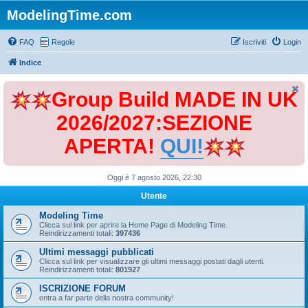
ModelingTime.com
FAQ
Regole
Iscriviti
Login
Indice
Group Build MADE IN UK
2026/2027:SEZIONE
APERTA!
QUI!
Oggi è 7 agosto 2026, 22:30
Utente
Modeling Time
Clicca sul link per aprire la Home Page di Modeling Time.
Reindirizzamenti totali:
397436
Ultimi messaggi pubblicati
Clicca sul link per visualizzare gli ultimi messaggi postati dagli utenti.
Reindirizzamenti totali:
801927
ISCRIZIONE FORUM
entra a far parte della nostra community!