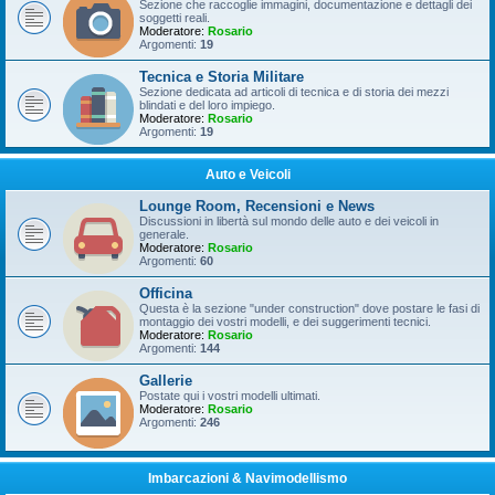
Sezione che raccoglie immagini, documentazione e dettagli dei
soggetti reali.
Moderatore:
Rosario
Argomenti:
19
Tecnica e Storia Militare
Sezione dedicata ad articoli di tecnica e di storia dei mezzi
blindati e del loro impiego.
Moderatore:
Rosario
Argomenti:
19
Auto e Veicoli
Lounge Room, Recensioni e News
Discussioni in libertà sul mondo delle auto e dei veicoli in
generale.
Moderatore:
Rosario
Argomenti:
60
Officina
Questa è la sezione "under construction" dove postare le fasi di
montaggio dei vostri modelli, e dei suggerimenti tecnici.
Moderatore:
Rosario
Argomenti:
144
Gallerie
Postate qui i vostri modelli ultimati.
Moderatore:
Rosario
Argomenti:
246
Imbarcazioni & Navimodellismo