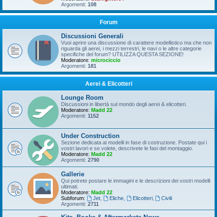
Argomenti:
108
Forum
Discussioni Generali
Vuoi aprire una discussione di carattere modellistico ma che non
riguarda gli aerei, i mezzi terrestri, le navi o le altre categorie
specifiche del forum? UTILIZZA QUESTA SEZIONE!
Moderatore:
microciccio
Argomenti:
181
Aerei & Elicotteri
Lounge Room
Discussioni in libertà sul mondo degli aerei & elicotteri.
Moderatore:
Madd 22
Argomenti:
1152
Under Construction
Sezione dedicata ai modelli in fase di costruzione. Postate qui i
vostri lavori e se volete, descrivete le fasi del montaggio.
Moderatore:
Madd 22
Argomenti:
2790
Gallerie
Qui potrete postare le immagini e le descrizioni dei vostri modelli
ultimati.
Moderatore:
Madd 22
Subforum:
Jet
,
Eliche
,
Elicotteri
,
Civili
Argomenti:
2711