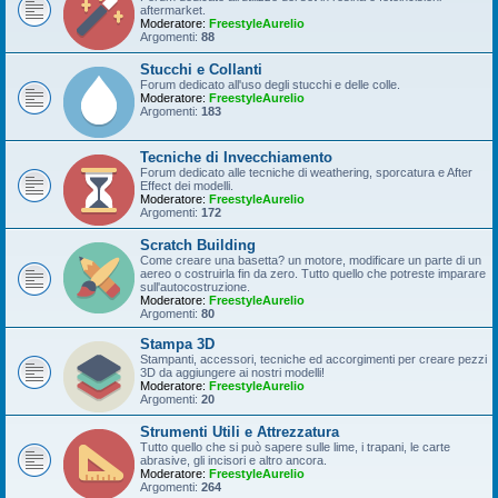
aftermarket.
Moderatore:
FreestyleAurelio
Argomenti:
88
Stucchi e Collanti
Forum dedicato all'uso degli stucchi e delle colle.
Moderatore:
FreestyleAurelio
Argomenti:
183
Tecniche di Invecchiamento
Forum dedicato alle tecniche di weathering, sporcatura e After
Effect dei modelli.
Moderatore:
FreestyleAurelio
Argomenti:
172
Scratch Building
Come creare una basetta? un motore, modificare un parte di un
aereo o costruirla fin da zero. Tutto quello che potreste imparare
sull'autocostruzione.
Moderatore:
FreestyleAurelio
Argomenti:
80
Stampa 3D
Stampanti, accessori, tecniche ed accorgimenti per creare pezzi
3D da aggiungere ai nostri modelli!
Moderatore:
FreestyleAurelio
Argomenti:
20
Strumenti Utili e Attrezzatura
Tutto quello che si può sapere sulle lime, i trapani, le carte
abrasive, gli incisori e altro ancora.
Moderatore:
FreestyleAurelio
Argomenti:
264