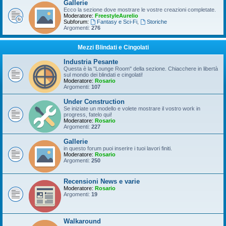
Gallerie
Ecco la sezione dove mostrare le vostre creazioni completate.
Moderatore:
FreestyleAurelio
Subforum:
Fantasy e Sci-Fi
,
Storiche
Argomenti:
276
Mezzi Blindati e Cingolati
Industria Pesante
Questa è la "Lounge Room" della sezione. Chiacchere in libertà
sul mondo dei blindati e cingolati!
Moderatore:
Rosario
Argomenti:
107
Under Construction
Se iniziate un modello e volete mostrare il vostro work in
progress, fatelo qui!
Moderatore:
Rosario
Argomenti:
227
Gallerie
in questo forum puoi inserire i tuoi lavori finiti.
Moderatore:
Rosario
Argomenti:
250
Recensioni News e varie
Moderatore:
Rosario
Argomenti:
19
Walkaround