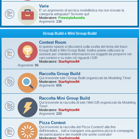
Varie
E' un argomento di tecnica modellistica ma non trovate la
categoria adeguata? Scrivete qui!
Moderatore:
FreestyleAurelio
Argomenti:
136
Group Build e Mini Group Build
Contest Room
In questo spazio si discuterà sulla scelta del tema dei futuri
Group Build e Mini Group Build. Inoltre potete utilizzare la
sezione per chiedere informazioni sui soggetti da proporre nei
vari contest e su tutto ciò riguardi i GB!
Moderatore:
Starfighter84
Argomenti:
96
Raccolta Group Build
Qui troverete tutti i Group Build organizzati da Modeling Time!
Moderatore:
Starfighter84
Argomenti:
655
Raccolta Mini Group Build
Qui troverete la raccolta di tutti i Mini GB organizzati da Modeling
Time!
Moderatore:
Starfighter84
Argomenti:
220
Pizza Contest
Qui troverete la raccolta dei Pizza Contest! alla fine
dell'iniziativa... tutti a mangiare una gustosa pizza in compagnia
dei partecipanti e dei modelli che avete costruito!
Moderatore:
Starfighter84