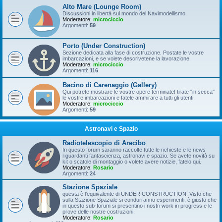
Alto Mare (Lounge Room)
Discussioni in libertà sul mondo del Navimodellismo.
Moderatore:
microciccio
Argomenti:
59
Porto (Under Construction)
Sezione dedicata alla fase di costruzione. Postate le vostre
imbarcazioni, e se volete descrivetene la lavorazione.
Moderatore:
microciccio
Argomenti:
116
Bacino di Carenaggio (Gallery)
Qui potrete mostrare le vostre opere terminate! tirate "in secca"
le vostre imbarcazioni e fatele ammirare a tutti gli utenti.
Moderatore:
microciccio
Argomenti:
59
Astronavi e Spazio
Radiotelescopio di Arecibo
In questo forum saranno raccolte tutte le richieste e le news
riguardanti fantascienza, astronavi e spazio. Se avete novità su
kit o scatole di montaggio o volete avere notizie, fatelo qui.
Moderatore:
Rosario
Argomenti:
24
Stazione Spaziale
questa è l'equivalente di UNDER CONSTRUCTION. Visto che
sulla Stazione Spaziale si condurranno esperimenti, è giusto che
in questo sub-forum si presentino i nostri work in progress e le
prove delle nostre costruzioni.
Moderatore:
Rosario