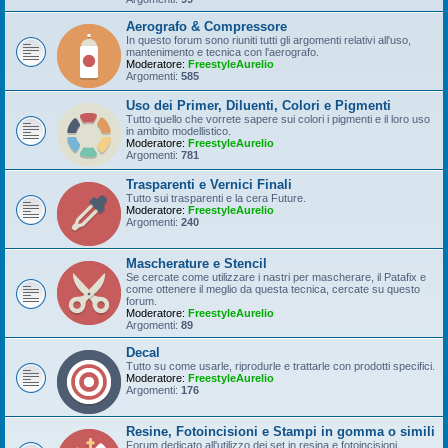
Aerografo & Compressore
In questo forum sono riuniti tutti gli argomenti relativi all'uso,
mantenimento e tecnica con l'aerografo.
Moderatore:
FreestyleAurelio
Argomenti:
585
Uso dei Primer, Diluenti, Colori e Pigmenti
Tutto quello che vorrete sapere sui colori i pigmenti e il loro uso
in ambito modellistico.
Moderatore:
FreestyleAurelio
Argomenti:
781
Trasparenti e Vernici Finali
Tutto sui trasparenti e la cera Future.
Moderatore:
FreestyleAurelio
Argomenti:
240
Mascherature e Stencil
Se cercate come utilizzare i nastri per mascherare, il Patafix e
come ottenere il meglio da questa tecnica, cercate su questo
forum.
Moderatore:
FreestyleAurelio
Argomenti:
89
Decal
Tutto su come usarle, riprodurle e trattarle con prodotti specifici.
Moderatore:
FreestyleAurelio
Argomenti:
176
Resine, Fotoincisioni e Stampi in gomma o simili
Forum dedicato all'utilizzo dei set in resina e fotoincisioni