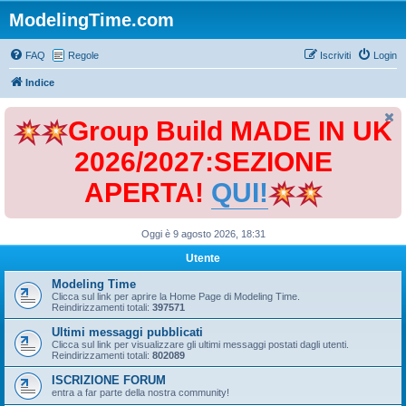
ModelingTime.com
FAQ
Regole
Iscriviti
Login
Indice
Group Build MADE IN UK
2026/2027:SEZIONE
APERTA!
QUI!
Oggi è 9 agosto 2026, 18:31
Utente
Modeling Time
Clicca sul link per aprire la Home Page di Modeling Time.
Reindirizzamenti totali:
397571
Ultimi messaggi pubblicati
Clicca sul link per visualizzare gli ultimi messaggi postati dagli utenti.
Reindirizzamenti totali:
802089
ISCRIZIONE FORUM
entra a far parte della nostra community!