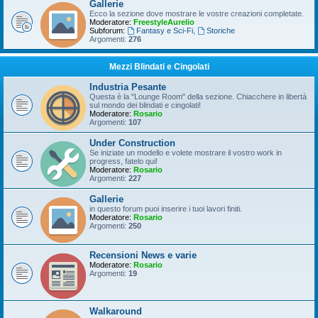
Gallerie
Ecco la sezione dove mostrare le vostre creazioni completate.
Moderatore:
FreestyleAurelio
Subforum:
Fantasy e Sci-Fi
,
Storiche
Argomenti:
276
Mezzi Blindati e Cingolati
Industria Pesante
Questa è la "Lounge Room" della sezione. Chiacchere in libertà
sul mondo dei blindati e cingolati!
Moderatore:
Rosario
Argomenti:
107
Under Construction
Se iniziate un modello e volete mostrare il vostro work in
progress, fatelo qui!
Moderatore:
Rosario
Argomenti:
227
Gallerie
in questo forum puoi inserire i tuoi lavori finiti.
Moderatore:
Rosario
Argomenti:
250
Recensioni News e varie
Moderatore:
Rosario
Argomenti:
19
Walkaround