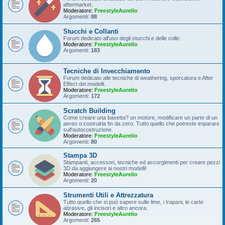
aftermarket.
Moderatore:
FreestyleAurelio
Argomenti:
88
Stucchi e Collanti
Forum dedicato all'uso degli stucchi e delle colle.
Moderatore:
FreestyleAurelio
Argomenti:
183
Tecniche di Invecchiamento
Forum dedicato alle tecniche di weathering, sporcatura e After
Effect dei modelli.
Moderatore:
FreestyleAurelio
Argomenti:
172
Scratch Building
Come creare una basetta? un motore, modificare un parte di un
aereo o costruirla fin da zero. Tutto quello che potreste imparare
sull'autocostruzione.
Moderatore:
FreestyleAurelio
Argomenti:
80
Stampa 3D
Stampanti, accessori, tecniche ed accorgimenti per creare pezzi
3D da aggiungere ai nostri modelli!
Moderatore:
FreestyleAurelio
Argomenti:
20
Strumenti Utili e Attrezzatura
Tutto quello che si può sapere sulle lime, i trapani, le carte
abrasive, gli incisori e altro ancora.
Moderatore:
FreestyleAurelio
Argomenti:
265