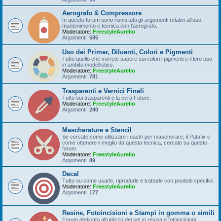
Aerografo & Compressore
In questo forum sono riuniti tutti gli argomenti relativi all'uso,
mantenimento e tecnica con l'aerografo.
Moderatore:
FreestyleAurelio
Argomenti:
585
Uso dei Primer, Diluenti, Colori e Pigmenti
Tutto quello che vorrete sapere sui colori i pigmenti e il loro uso
in ambito modellistico.
Moderatore:
FreestyleAurelio
Argomenti:
781
Trasparenti e Vernici Finali
Tutto sui trasparenti e la cera Future.
Moderatore:
FreestyleAurelio
Argomenti:
240
Mascherature e Stencil
Se cercate come utilizzare i nastri per mascherare, il Patafix e
come ottenere il meglio da questa tecnica, cercate su questo
forum.
Moderatore:
FreestyleAurelio
Argomenti:
89
Decal
Tutto su come usarle, riprodurle e trattarle con prodotti specifici.
Moderatore:
FreestyleAurelio
Argomenti:
177
Resine, Fotoincisioni e Stampi in gomma o simili
Forum dedicato all'utilizzo dei set in resina e fotoincisioni