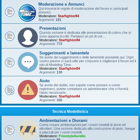
Moderazione e Annunci
Qui troverai le regole di moderazione del forum e i principali
annunci.
Moderatore:
Starfighter84
Argomenti:
191
Presentazioni
Questa sezione è dedicata alle presentazioni di coloro che si
sono appena iscritti. Parlateci un pò di voi....
Moderatore:
Starfighter84
Argomenti:
773
Suggerimenti e lamentele
Se avete dei suggerimenti o delle lamentele postatele qui. Ogni
vostro parere ci sarà utile per crescere e migliorare il forum ed il
sito di Modeling Time.
Moderatore:
Starfighter84
Argomenti:
130
Aiuto
Se avete dei dubbi, non sapete come postare o come
registrarvi, potete contattare un administrator che vi fornirà
l'aiuto necessario.
Moderatore:
Starfighter84
Argomenti:
165
Tecnica Modellistica
Ambientazioni e Diorami
Come creare ambientazioni per i vostri modelli di aerei ed
elicotteri. Una sezione dedicata alla costruzione di piste, hangar
e piazzali per i vostri modelli.
Moderatore:
FreestyleAurelio
Argomenti:
99