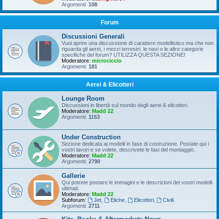
Argomenti:
108
Forum
Discussioni Generali
Vuoi aprire una discussione di carattere modellistico ma che non
riguarda gli aerei, i mezzi terrestri, le navi o le altre categorie
specifiche del forum? UTILIZZA QUESTA SEZIONE!
Moderatore:
microciccio
Argomenti:
181
Aerei & Elicotteri
Lounge Room
Discussioni in libertà sul mondo degli aerei & elicotteri.
Moderatore:
Madd 22
Argomenti:
1153
Under Construction
Sezione dedicata ai modelli in fase di costruzione. Postate qui i
vostri lavori e se volete, descrivete le fasi del montaggio.
Moderatore:
Madd 22
Argomenti:
2790
Gallerie
Qui potrete postare le immagini e le descrizioni dei vostri modelli
ultimati.
Moderatore:
Madd 22
Subforum:
Jet
,
Eliche
,
Elicotteri
,
Civili
Argomenti:
2711