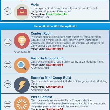
Varie
E' un argomento di tecnica modellistica ma non trovate la
categoria adeguata? Scrivete qui!
Moderatore:
FreestyleAurelio
Argomenti:
136
Group Build e Mini Group Build
Contest Room
In questo spazio si discuterà sulla scelta del tema dei futuri
Group Build e Mini Group Build. Inoltre potete utilizzare la
sezione per chiedere informazioni sui soggetti da proporre nei
vari contest e su tutto ciò riguardi i GB!
Moderatore:
Starfighter84
Argomenti:
96
Raccolta Group Build
Qui troverete tutti i Group Build organizzati da Modeling Time!
Moderatore:
Starfighter84
Argomenti:
655
Raccolta Mini Group Build
Qui troverete la raccolta di tutti i Mini GB organizzati da Modeling
Time!
Moderatore:
Starfighter84
Argomenti:
220
Pizza Contest
Qui troverete la raccolta dei Pizza Contest! alla fine
dell'iniziativa... tutti a mangiare una gustosa pizza in compagnia
dei partecipanti e dei modelli che avete costruito!
Moderatore:
Starfighter84