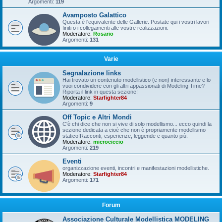
Argomenti:
119
Avamposto Galattico
Questa è l'equivalente delle Gallerie. Postate qui i vostri lavori
finiti o i collegamenti alle vostre realizzazioni.
Moderatore:
Rosario
Argomenti:
131
Varie
Segnalazione links
Hai trovato un contenuto modellistico (e non) interessante e lo
vuoi condividere con gli altri appassionati di Modeling Time?
Riporta il link in questa sezione!
Moderatore:
Starfighter84
Argomenti:
9
Off Topic e Altri Mondi
C'è chi dice che non si vive di solo modellismo... ecco quindi la
sezione dedicata a cioè che non è propriamente modellismo
statico!Racconti, esperienze, leggende e quanto più.
Moderatore:
microciccio
Argomenti:
219
Eventi
organizzazione eventi, incontri e manifestazioni modellistiche.
Moderatore:
Starfighter84
Argomenti:
171
Forum
Associazione Culturale Modellistica MODELING