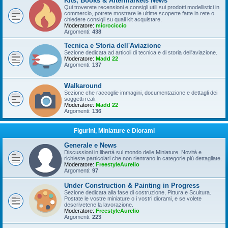
Kits, Books & Aftermarkets News
Qui troverete recensioni e consigli utili sui prodotti modellistici in
commercio, potrete mostrare le ultime scoperte fatte in rete o
chiedere consigli su quali kit acquistare.
Moderatore:
microciccio
Argomenti:
438
Tecnica e Storia dell'Aviazione
Sezione dedicata ad articoli di tecnica e di storia dell'aviazione.
Moderatore:
Madd 22
Argomenti:
137
Walkaround
Sezione che raccoglie immagini, documentazione e dettagli dei
soggetti reali.
Moderatore:
Madd 22
Argomenti:
136
Figurini, Miniature e Diorami
Generale e News
Discussioni in libertà sul mondo delle Miniature. Novità e
richieste particolari che non rientrano in categorie più dettagliate.
Moderatore:
FreestyleAurelio
Argomenti:
97
Under Construction & Painting in Progress
Sezione dedicata alla fase di costruzione, Pittura e Scultura.
Postate le vostre miniature o i vostri diorami, e se volete
descrivetene la lavorazione.
Moderatore:
FreestyleAurelio
Argomenti:
223