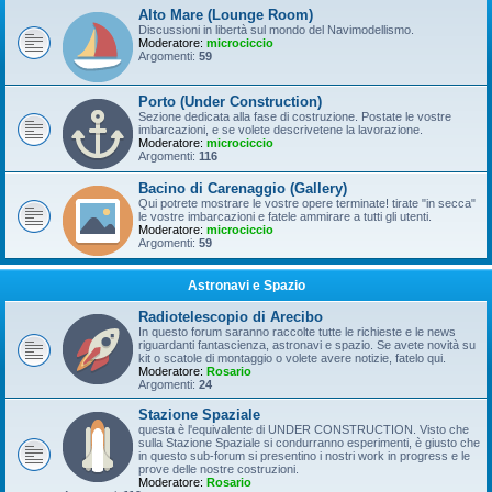
Alto Mare (Lounge Room)
Discussioni in libertà sul mondo del Navimodellismo.
Moderatore:
microciccio
Argomenti:
59
Porto (Under Construction)
Sezione dedicata alla fase di costruzione. Postate le vostre
imbarcazioni, e se volete descrivetene la lavorazione.
Moderatore:
microciccio
Argomenti:
116
Bacino di Carenaggio (Gallery)
Qui potrete mostrare le vostre opere terminate! tirate "in secca"
le vostre imbarcazioni e fatele ammirare a tutti gli utenti.
Moderatore:
microciccio
Argomenti:
59
Astronavi e Spazio
Radiotelescopio di Arecibo
In questo forum saranno raccolte tutte le richieste e le news
riguardanti fantascienza, astronavi e spazio. Se avete novità su
kit o scatole di montaggio o volete avere notizie, fatelo qui.
Moderatore:
Rosario
Argomenti:
24
Stazione Spaziale
questa è l'equivalente di UNDER CONSTRUCTION. Visto che
sulla Stazione Spaziale si condurranno esperimenti, è giusto che
in questo sub-forum si presentino i nostri work in progress e le
prove delle nostre costruzioni.
Moderatore:
Rosario