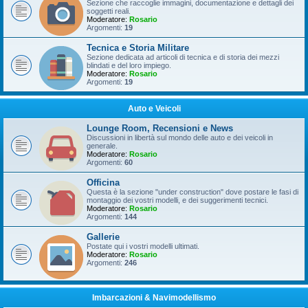
Sezione che raccoglie immagini, documentazione e dettagli dei
soggetti reali.
Moderatore:
Rosario
Argomenti:
19
Tecnica e Storia Militare
Sezione dedicata ad articoli di tecnica e di storia dei mezzi
blindati e del loro impiego.
Moderatore:
Rosario
Argomenti:
19
Auto e Veicoli
Lounge Room, Recensioni e News
Discussioni in libertà sul mondo delle auto e dei veicoli in
generale.
Moderatore:
Rosario
Argomenti:
60
Officina
Questa è la sezione "under construction" dove postare le fasi di
montaggio dei vostri modelli, e dei suggerimenti tecnici.
Moderatore:
Rosario
Argomenti:
144
Gallerie
Postate qui i vostri modelli ultimati.
Moderatore:
Rosario
Argomenti:
246
Imbarcazioni & Navimodellismo