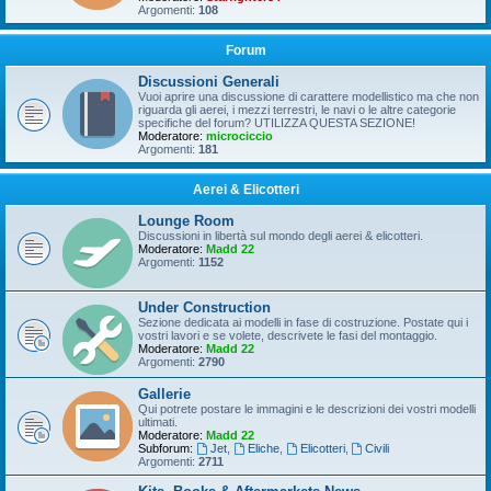
Argomenti:
108
Forum
Discussioni Generali
Vuoi aprire una discussione di carattere modellistico ma che non
riguarda gli aerei, i mezzi terrestri, le navi o le altre categorie
specifiche del forum? UTILIZZA QUESTA SEZIONE!
Moderatore:
microciccio
Argomenti:
181
Aerei & Elicotteri
Lounge Room
Discussioni in libertà sul mondo degli aerei & elicotteri.
Moderatore:
Madd 22
Argomenti:
1152
Under Construction
Sezione dedicata ai modelli in fase di costruzione. Postate qui i
vostri lavori e se volete, descrivete le fasi del montaggio.
Moderatore:
Madd 22
Argomenti:
2790
Gallerie
Qui potrete postare le immagini e le descrizioni dei vostri modelli
ultimati.
Moderatore:
Madd 22
Subforum:
Jet
,
Eliche
,
Elicotteri
,
Civili
Argomenti:
2711