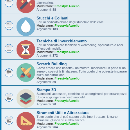
aftermarket.
Moderatore:
FreestyleAurelio
Argomenti:
88
Stucchi e Collanti
Forum dedicato all'uso degli stucchi e delle colle.
Moderatore:
FreestyleAurelio
Argomenti:
183
Tecniche di Invecchiamento
Forum dedicato alle tecniche di weathering, sporcatura e After
Effect dei modelli.
Moderatore:
FreestyleAurelio
Argomenti:
172
Scratch Building
Come creare una basetta? un motore, modificare un parte di un
aereo o costruirla fin da zero. Tutto quello che potreste imparare
sull'autocostruzione.
Moderatore:
FreestyleAurelio
Argomenti:
80
Stampa 3D
Stampanti, accessori, tecniche ed accorgimenti per creare pezzi
3D da aggiungere ai nostri modelli!
Moderatore:
FreestyleAurelio
Argomenti:
20
Strumenti Utili e Attrezzatura
Tutto quello che si può sapere sulle lime, i trapani, le carte
abrasive, gli incisori e altro ancora.
Moderatore:
FreestyleAurelio
Argomenti:
264