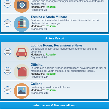
Sezione che raccoglie immagini, documentazione e dettagli dei
soggetti reali.
Moderatore:
Rosario
Argomenti:
19
Tecnica e Storia Militare
Sezione dedicata ad articoli di tecnica e di storia dei mezzi
blindati e del loro impiego.
Moderatore:
Rosario
Argomenti:
19
Auto e Veicoli
Lounge Room, Recensioni e News
Discussioni in libertà sul mondo delle auto e dei veicoli in
generale.
Moderatore:
Rosario
Argomenti:
60
Officina
Questa è la sezione "under construction" dove postare le fasi di
montaggio dei vostri modelli, e dei suggerimenti tecnici.
Moderatore:
Rosario
Argomenti:
144
Gallerie
Postate qui i vostri modelli ultimati.
Moderatore:
Rosario
Argomenti:
246
Imbarcazioni & Navimodellismo