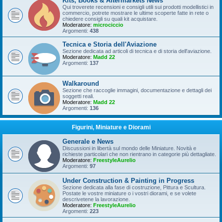
Kits, Books & Aftermarkets News
Qui troverete recensioni e consigli utili sui prodotti modellistici in
commercio, potrete mostrare le ultime scoperte fatte in rete o
chiedere consigli su quali kit acquistare.
Moderatore:
microciccio
Argomenti:
438
Tecnica e Storia dell'Aviazione
Sezione dedicata ad articoli di tecnica e di storia dell'aviazione.
Moderatore:
Madd 22
Argomenti:
137
Walkaround
Sezione che raccoglie immagini, documentazione e dettagli dei
soggetti reali.
Moderatore:
Madd 22
Argomenti:
136
Figurini, Miniature e Diorami
Generale e News
Discussioni in libertà sul mondo delle Miniature. Novità e
richieste particolari che non rientrano in categorie più dettagliate.
Moderatore:
FreestyleAurelio
Argomenti:
97
Under Construction & Painting in Progress
Sezione dedicata alla fase di costruzione, Pittura e Scultura.
Postate le vostre miniature o i vostri diorami, e se volete
descrivetene la lavorazione.
Moderatore:
FreestyleAurelio
Argomenti:
223