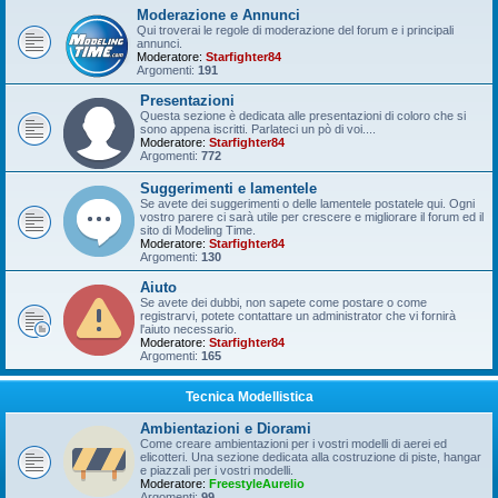
Moderazione e Annunci
Qui troverai le regole di moderazione del forum e i principali
annunci.
Moderatore:
Starfighter84
Argomenti:
191
Presentazioni
Questa sezione è dedicata alle presentazioni di coloro che si
sono appena iscritti. Parlateci un pò di voi....
Moderatore:
Starfighter84
Argomenti:
772
Suggerimenti e lamentele
Se avete dei suggerimenti o delle lamentele postatele qui. Ogni
vostro parere ci sarà utile per crescere e migliorare il forum ed il
sito di Modeling Time.
Moderatore:
Starfighter84
Argomenti:
130
Aiuto
Se avete dei dubbi, non sapete come postare o come
registrarvi, potete contattare un administrator che vi fornirà
l'aiuto necessario.
Moderatore:
Starfighter84
Argomenti:
165
Tecnica Modellistica
Ambientazioni e Diorami
Come creare ambientazioni per i vostri modelli di aerei ed
elicotteri. Una sezione dedicata alla costruzione di piste, hangar
e piazzali per i vostri modelli.
Moderatore:
FreestyleAurelio
Argomenti:
99