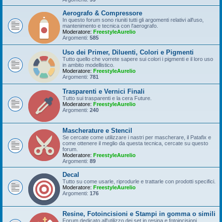
Aerografo & Compressore
In questo forum sono riuniti tutti gli argomenti relativi all'uso,
mantenimento e tecnica con l'aerografo.
Moderatore:
FreestyleAurelio
Argomenti:
585
Uso dei Primer, Diluenti, Colori e Pigmenti
Tutto quello che vorrete sapere sui colori i pigmenti e il loro uso
in ambito modellistico.
Moderatore:
FreestyleAurelio
Argomenti:
781
Trasparenti e Vernici Finali
Tutto sui trasparenti e la cera Future.
Moderatore:
FreestyleAurelio
Argomenti:
240
Mascherature e Stencil
Se cercate come utilizzare i nastri per mascherare, il Patafix e
come ottenere il meglio da questa tecnica, cercate su questo
forum.
Moderatore:
FreestyleAurelio
Argomenti:
89
Decal
Tutto su come usarle, riprodurle e trattarle con prodotti specifici.
Moderatore:
FreestyleAurelio
Argomenti:
176
Resine, Fotoincisioni e Stampi in gomma o simili
Forum dedicato all'utilizzo dei set in resina e fotoincisioni