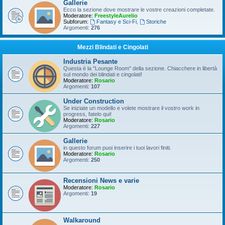
Gallerie
Ecco la sezione dove mostrare le vostre creazioni completate.
Moderatore:
FreestyleAurelio
Subforum:
Fantasy e Sci-Fi
,
Storiche
Argomenti:
276
Mezzi Blindati e Cingolati
Industria Pesante
Questa è la "Lounge Room" della sezione. Chiacchere in libertà
sul mondo dei blindati e cingolati!
Moderatore:
Rosario
Argomenti:
107
Under Construction
Se iniziate un modello e volete mostrare il vostro work in
progress, fatelo qui!
Moderatore:
Rosario
Argomenti:
227
Gallerie
in questo forum puoi inserire i tuoi lavori finiti.
Moderatore:
Rosario
Argomenti:
250
Recensioni News e varie
Moderatore:
Rosario
Argomenti:
19
Walkaround