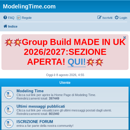
ModelingTime.com
FAQ
Regole
Iscriviti
Login
Indice
Group Build MADE IN UK
2026/2027:SEZIONE
APERTA!
QUI!
Oggi è 8 agosto 2026, 4:55
Utente
Modeling Time
Clicca sul link per aprire la Home Page di Modeling Time.
Reindirizzamenti totali:
397449
Ultimi messaggi pubblicati
Clicca sul link per visualizzare gli ultimi messaggi postati dagli utenti.
Reindirizzamenti totali:
801940
ISCRIZIONE FORUM
entra a far parte della nostra community!