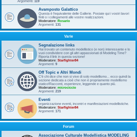
Argomenti:
119
Avamposto Galattico
Questa è l'equivalente delle Gallerie. Postate qui i vostri lavori
finiti o i collegamenti alle vostre realizzazioni.
Moderatore:
Rosario
Argomenti:
131
Varie
Segnalazione links
Hai trovato un contenuto modellistico (e non) interessante e lo
vuoi condividere con gli altri appassionati di Modeling Time?
Riporta il link in questa sezione!
Moderatore:
Starfighter84
Argomenti:
9
Off Topic e Altri Mondi
C'è chi dice che non si vive di solo modellismo... ecco quindi la
sezione dedicata a cioè che non è propriamente modellismo
statico!Racconti, esperienze, leggende e quanto più.
Moderatore:
microciccio
Argomenti:
219
Eventi
organizzazione eventi, incontri e manifestazioni modellistiche.
Moderatore:
Starfighter84
Argomenti:
171
Forum
Associazione Culturale Modellistica MODELING