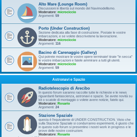
Alto Mare (Lounge Room)
Discussioni in libertà sul mondo del Navimodellismo.
Moderatore:
microciccio
Argomenti:
59
Porto (Under Construction)
Sezione dedicata alla fase di costruzione. Postate le vostre
imbarcazioni, e se volete descrivetene la lavorazione.
Moderatore:
microciccio
Argomenti:
116
Bacino di Carenaggio (Gallery)
Qui potrete mostrare le vostre opere terminate! tirate "in secca"
le vostre imbarcazioni e fatele ammirare a tutti gli utenti.
Moderatore:
microciccio
Argomenti:
59
Astronavi e Spazio
Radiotelescopio di Arecibo
In questo forum saranno raccolte tutte le richieste e le news
riguardanti fantascienza, astronavi e spazio. Se avete novità su
kit o scatole di montaggio o volete avere notizie, fatelo qui.
Moderatore:
Rosario
Argomenti:
24
Stazione Spaziale
questa è l'equivalente di UNDER CONSTRUCTION. Visto che
sulla Stazione Spaziale si condurranno esperimenti, è giusto che
in questo sub-forum si presentino i nostri work in progress e le
prove delle nostre costruzioni.
Moderatore:
Rosario