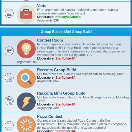
Varie
E' un argomento di tecnica modellistica ma non trovate la
categoria adeguata? Scrivete qui!
Moderatore:
FreestyleAurelio
Argomenti:
136
Group Build e Mini Group Build
Contest Room
In questo spazio si discuterà sulla scelta del tema dei futuri
Group Build e Mini Group Build. Inoltre potete utilizzare la
sezione per chiedere informazioni sui soggetti da proporre nei
vari contest e su tutto ciò riguardi i GB!
Moderatore:
Starfighter84
Argomenti:
96
Raccolta Group Build
Qui troverete tutti i Group Build organizzati da Modeling Time!
Moderatore:
Starfighter84
Argomenti:
655
Raccolta Mini Group Build
Qui troverete la raccolta di tutti i Mini GB organizzati da Modeling
Time!
Moderatore:
Starfighter84
Argomenti:
220
Pizza Contest
Qui troverete la raccolta dei Pizza Contest! alla fine
dell'iniziativa... tutti a mangiare una gustosa pizza in compagnia
dei partecipanti e dei modelli che avete costruito!
Moderatore:
Starfighter84