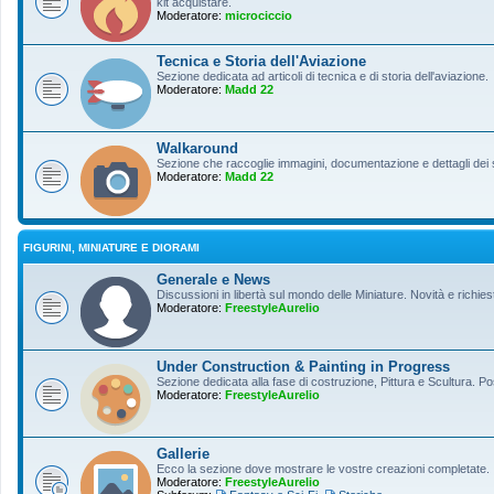
kit acquistare.
Moderatore:
microciccio
Tecnica e Storia dell'Aviazione
Sezione dedicata ad articoli di tecnica e di storia dell'aviazione.
Moderatore:
Madd 22
Walkaround
Sezione che raccoglie immagini, documentazione e dettagli dei so
Moderatore:
Madd 22
FIGURINI, MINIATURE E DIORAMI
Generale e News
Discussioni in libertà sul mondo delle Miniature. Novità e richiest
Moderatore:
FreestyleAurelio
Under Construction & Painting in Progress
Sezione dedicata alla fase di costruzione, Pittura e Scultura. Po
Moderatore:
FreestyleAurelio
Gallerie
Ecco la sezione dove mostrare le vostre creazioni completate.
Moderatore:
FreestyleAurelio