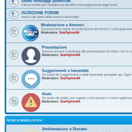
Ultimi messaggi pubblicati
Clicca sul link per visualizzare gli ultimi messaggi postati dagli utenti.
ISCRIZIONE FORUM
entra a far parte della nostra community!
Moderazione e Annunci
Qui troverai le regole di moderazione del forum e i principali ann
Moderatore:
Starfighter84
Presentazioni
Questa sezione è dedicata alle presentazioni di coloro che si sono
Moderatore:
Starfighter84
Suggerimenti e lamentele
Se avete dei suggerimenti o delle lamentele postatele qui. Ogni v
Moderatore:
Starfighter84
Aiuto
Se avete dei dubbi, non sapete come postare o come registrarvi, 
Moderatore:
Starfighter84
TECNICA MODELLISTICA
Ambientazioni e Diorami