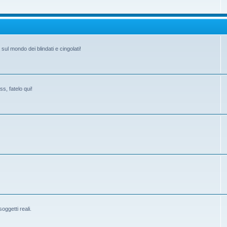
ul mondo dei blindati e cingolati!
s, fatelo qui!
ggetti reali.