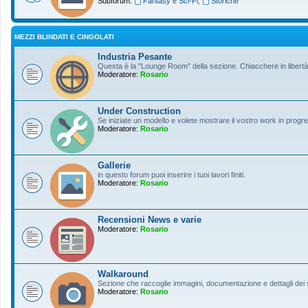
Subforum:
Fantasy e Sci-Fi
,
Storiche
MEZZI BLINDATI E CINGOLATI
Industria Pesante
Questa è la "Lounge Room" della sezione. Chiacchere in libertà s
Moderatore:
Rosario
Under Construction
Se iniziate un modello e volete mostrare il vostro work in progres
Moderatore:
Rosario
Gallerie
in questo forum puoi inserire i tuoi lavori finiti.
Moderatore:
Rosario
Recensioni News e varie
Moderatore:
Rosario
Walkaround
Sezione che raccoglie immagini, documentazione e dettagli dei so
Moderatore:
Rosario