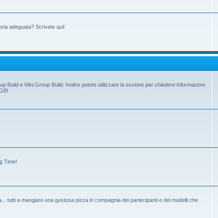
oria adeguata? Scrivete qui!
up Build e Mini Group Build. Inoltre potete utilizzare la sezione per chiedere informazioni
 GB!
ng Time!
tiva... tutti a mangiare una gustosa pizza in compagnia dei partecipanti e dei modelli che