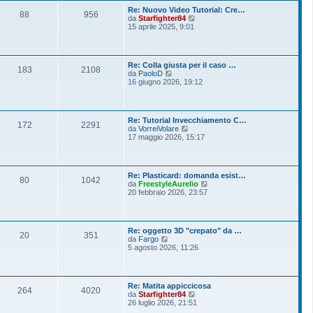
o
l
s
Re: Nuovo Video Tutorial: Cre…
t
88
956
s
V
da
Starfighter84
i
a
e
15 aprile 2025, 9:01
m
g
d
o
g
i
m
i
u
e
o
l
s
Re: Colla giusta per il caso …
t
183
2108
s
V
da
PaoloD
i
a
e
16 giugno 2026, 19:12
m
g
d
o
g
i
m
i
u
e
o
l
s
Re: Tutorial Invecchiamento C…
t
172
2291
s
V
da
VorreiVolare
i
a
e
17 maggio 2026, 15:17
m
g
d
o
g
i
m
i
u
e
o
l
s
Re: Plasticard: domanda esist…
t
80
1042
s
V
da
FreestyleAurelio
i
a
e
20 febbraio 2026, 23:57
m
g
d
o
g
i
m
i
u
e
o
l
s
Re: oggetto 3D "crepato" da …
t
20
351
s
V
da
Fargo
i
a
e
5 agosto 2026, 11:26
m
g
d
o
g
i
m
i
u
e
o
l
s
Re: Matita appiccicosa
t
264
4020
s
V
da
Starfighter84
i
a
e
26 luglio 2026, 21:51
m
g
d