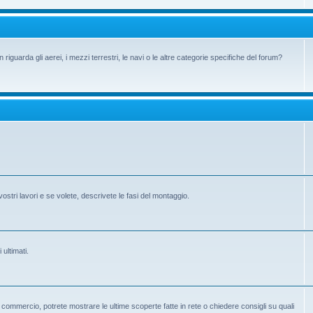
iguarda gli aerei, i mezzi terrestri, le navi o le altre categorie specifiche del forum?
vostri lavori e se volete, descrivete le fasi del montaggio.
 ultimati.
 in commercio, potrete mostrare le ultime scoperte fatte in rete o chiedere consigli su quali