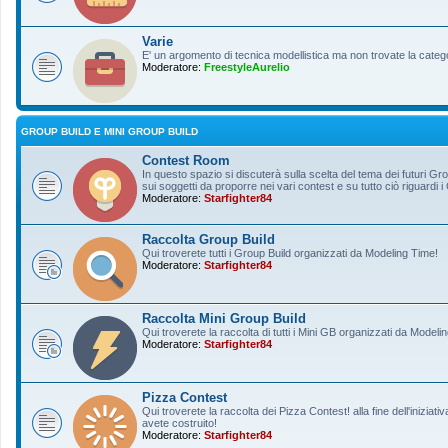
Varie
E' un argomento di tecnica modellistica ma non trovate la categ
Moderatore:
FreestyleAurelio
GROUP BUILD E MINI GROUP BUILD
Contest Room
In questo spazio si discuterà sulla scelta del tema dei futuri Gro
sui soggetti da proporre nei vari contest e su tutto ciò riguardi i
Moderatore:
Starfighter84
Raccolta Group Build
Qui troverete tutti i Group Build organizzati da Modeling Time!
Moderatore:
Starfighter84
Raccolta Mini Group Build
Qui troverete la raccolta di tutti i Mini GB organizzati da Modeli
Moderatore:
Starfighter84
Pizza Contest
Qui troverete la raccolta dei Pizza Contest! alla fine dell'inizia
avete costruito!
Moderatore:
Starfighter84