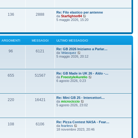
o
g
i
m
i
u
e
o
l
s
Re: Filo elastico per antenne
t
136
2888
s
V
da
Starfighter84
i
a
e
5 maggio 2026, 15:20
m
g
d
o
g
i
m
i
u
e
o
l
s
t
s
ARGOMENTI
MESSAGGI
ULTIMO MESSAGGIO
i
a
m
g
Re: GB 2026 Iniziamo a Parlar…
o
g
96
6121
V
da
Velasquez
m
i
e
5 maggio 2026, 20:12
e
o
d
s
i
s
u
a
l
g
Re: GB Made in UK 26 - Aldo -…
t
g
655
51567
V
da
FreestyleAurelio
i
i
e
6 agosto 2026, 0:23
m
o
d
o
i
m
u
e
l
s
Re: Mini GB 25 - Intercettori…
t
220
16421
s
V
da
microciccio
i
a
e
5 agosto 2026, 23:02
m
g
d
o
g
i
m
i
u
e
o
l
s
Re: Pizza Contest NASA - Fear…
t
108
6106
s
V
da
fearless
i
a
e
18 novembre 2023, 20:46
m
g
d
o
g
i
m