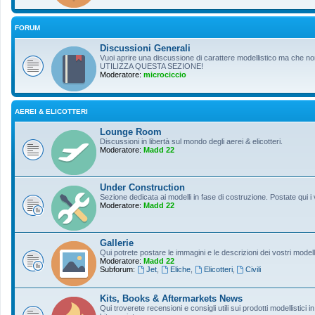
FORUM
Discussioni Generali
Vuoi aprire una discussione di carattere modellistico ma che non r
UTILIZZA QUESTA SEZIONE!
Moderatore:
microciccio
AEREI & ELICOTTERI
Lounge Room
Discussioni in libertà sul mondo degli aerei & elicotteri.
Moderatore:
Madd 22
Under Construction
Sezione dedicata ai modelli in fase di costruzione. Postate qui i 
Moderatore:
Madd 22
Gallerie
Qui potrete postare le immagini e le descrizioni dei vostri modelli
Moderatore:
Madd 22
Subforum:
Jet
,
Eliche
,
Elicotteri
,
Civili
Kits, Books & Aftermarkets News
Qui troverete recensioni e consigli utili sui prodotti modellistici