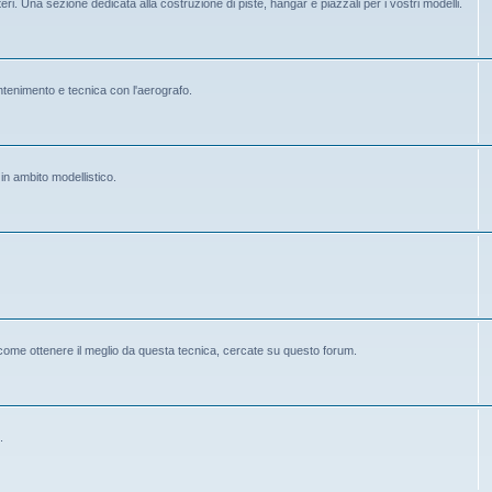
eri. Una sezione dedicata alla costruzione di piste, hangar e piazzali per i vostri modelli.
mantenimento e tecnica con l'aerografo.
 in ambito modellistico.
 come ottenere il meglio da questa tecnica, cercate su questo forum.
.