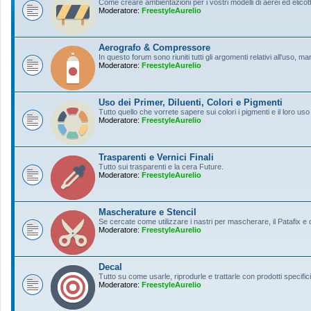
Come creare ambientazioni per i vostri modelli di aerei ed elicott
Moderatore:
FreestyleAurelio
Aerografo & Compressore
In questo forum sono riuniti tutti gli argomenti relativi all'uso, 
Moderatore:
FreestyleAurelio
Uso dei Primer, Diluenti, Colori e Pigmenti
Tutto quello che vorrete sapere sui colori i pigmenti e il loro uso
Moderatore:
FreestyleAurelio
Trasparenti e Vernici Finali
Tutto sui trasparenti e la cera Future.
Moderatore:
FreestyleAurelio
Mascherature e Stencil
Se cercate come utilizzare i nastri per mascherare, il Patafix e
Moderatore:
FreestyleAurelio
Decal
Tutto su come usarle, riprodurle e trattarle con prodotti specifici
Moderatore:
FreestyleAurelio