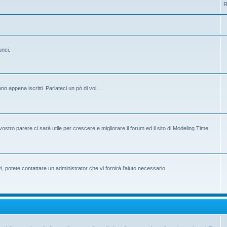
R
unci.
 appena iscritti. Parlateci un pò di voi....
ostro parere ci sarà utile per crescere e migliorare il forum ed il sito di Modeling Time.
potete contattare un administrator che vi fornirà l'aiuto necessario.