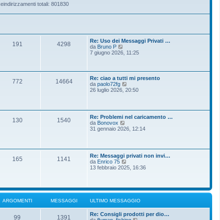
eindirizzamenti totali: 801830
Re: Uso dei Messaggi Privati …
191
4298
V
da
Bruno P
e
7 giugno 2026, 11:25
d
i
u
l
Re: ciao a tutti mi presento
772
14664
t
V
da
paolo72fg
i
e
26 luglio 2026, 20:50
m
d
o
i
m
u
e
l
Re: Problemi nel caricamento …
s
t
130
1540
V
da
Bonovox
s
i
e
31 gennaio 2026, 12:14
a
m
d
g
o
i
g
m
u
i
e
l
o
s
Re: Messaggi privati non invi…
t
165
1141
s
V
da
Enrico 75
i
a
e
13 febbraio 2025, 16:36
m
g
d
o
g
i
m
i
u
e
o
l
s
t
s
ARGOMENTI
MESSAGGI
ULTIMO MESSAGGIO
i
a
m
g
Re: Consigli prodotti per dio…
o
g
99
1391
V
da
flyman_fishing
m