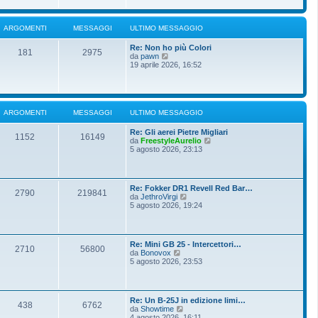
i
u
e
o
l
s
t
s
ARGOMENTI
MESSAGGI
ULTIMO MESSAGGIO
i
a
m
g
Re: Non ho più Colori
o
g
181
2975
V
da
pawn
m
i
e
19 aprile 2026, 16:52
e
o
d
s
i
s
u
a
l
g
t
g
ARGOMENTI
MESSAGGI
ULTIMO MESSAGGIO
i
i
m
o
Re: Gli aerei Pietre Migliari
o
1152
16149
V
da
FreestyleAurelio
m
e
5 agosto 2026, 23:13
e
d
s
i
s
u
a
l
g
Re: Fokker DR1 Revell Red Bar…
t
g
2790
219841
V
da
JethroVirgi
i
i
e
5 agosto 2026, 19:24
m
o
d
o
i
m
u
e
l
s
Re: Mini GB 25 - Intercettori…
t
2710
56800
s
V
da
Bonovox
i
a
e
5 agosto 2026, 23:53
m
g
d
o
g
i
m
i
u
e
o
l
s
Re: Un B-25J in edizione limi…
t
438
6762
s
V
da
Showtime
i
a
e
4 agosto 2026, 16:11