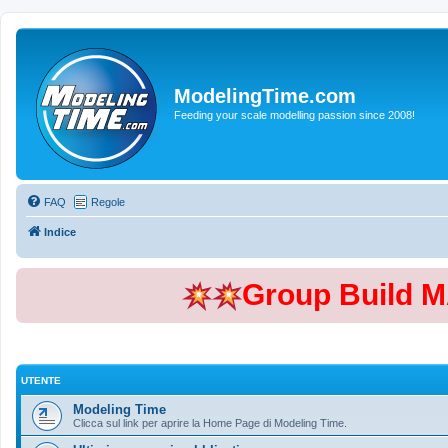
ModelingTime.com
Feeding your scale modelling passion since 2008!
FAQ
Regole
Indice
Group Build 
UTENTE
Modeling Time
Clicca sul link per aprire la Home Page di Modeling Time.