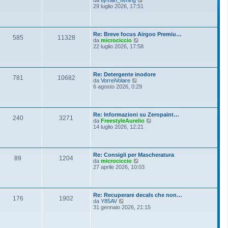
i
e
29 luglio 2026, 17:51
e
o
d
s
i
s
u
a
l
g
Re: Breve focus Airgoo Premiu…
t
g
585
11328
V
da
microciccio
i
i
e
22 luglio 2026, 17:58
m
o
d
o
i
m
u
e
l
s
Re: Detergente inodore
t
781
10682
s
V
da
VorreiVolare
i
a
e
6 agosto 2026, 0:29
m
g
d
o
g
i
m
i
u
e
o
l
s
Re: Informazioni su Zeropaint…
t
240
3271
s
V
da
FreestyleAurelio
i
a
e
14 luglio 2026, 12:21
m
g
d
o
g
i
m
i
u
e
o
l
s
Re: Consigli per Mascheratura
t
89
1204
s
V
da
microciccio
i
a
e
27 aprile 2026, 10:03
m
g
d
o
g
i
m
i
u
e
o
l
s
Re: Recuperare decals che non…
t
176
1902
s
V
da
Y85AV
i
a
e
31 gennaio 2026, 21:15
m
g
d
o
g
i
m
i
u
e