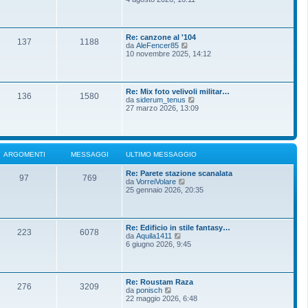
m
g
d
o
g
i
m
i
u
e
o
l
s
Re: canzone al '104
t
137
1188
s
V
da
AleFencer85
i
a
e
10 novembre 2025, 14:12
m
g
d
o
g
i
m
i
u
e
o
l
s
Re: Mix foto velivoli militar…
t
136
1580
s
V
da
siderum_tenus
i
a
e
27 marzo 2026, 13:09
m
g
d
o
g
i
m
i
u
e
o
l
s
t
s
ARGOMENTI
MESSAGGI
ULTIMO MESSAGGIO
i
a
m
g
Re: Parete stazione scanalata
o
g
97
769
V
da
VorreiVolare
m
i
e
25 gennaio 2026, 20:35
e
o
d
s
i
s
u
a
l
g
Re: Edificio in stile fantasy…
t
g
223
6078
V
da
Aquila1411
i
i
e
6 giugno 2026, 9:45
m
o
d
o
i
m
u
e
l
s
Re: Roustam Raza
t
276
3209
s
V
da
ponisch
i
a
e
22 maggio 2026, 6:48
m
g
d