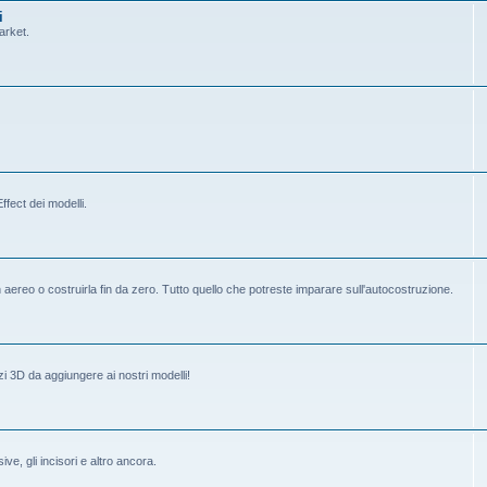
i
arket.
fect dei modelli.
ereo o costruirla fin da zero. Tutto quello che potreste imparare sull'autocostruzione.
i 3D da aggiungere ai nostri modelli!
ive, gli incisori e altro ancora.