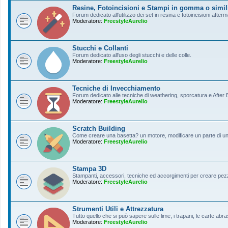
Resine, Fotoincisioni e Stampi in gomma o simil
Forum dedicato all'utilizzo dei set in resina e fotoincisioni afterm
Moderatore:
FreestyleAurelio
Stucchi e Collanti
Forum dedicato all'uso degli stucchi e delle colle.
Moderatore:
FreestyleAurelio
Tecniche di Invecchiamento
Forum dedicato alle tecniche di weathering, sporcatura e After Ef
Moderatore:
FreestyleAurelio
Scratch Building
Come creare una basetta? un motore, modificare un parte di un a
Moderatore:
FreestyleAurelio
Stampa 3D
Stampanti, accessori, tecniche ed accorgimenti per creare pezz
Moderatore:
FreestyleAurelio
Strumenti Utili e Attrezzatura
Tutto quello che si può sapere sulle lime, i trapani, le carte abras
Moderatore:
FreestyleAurelio