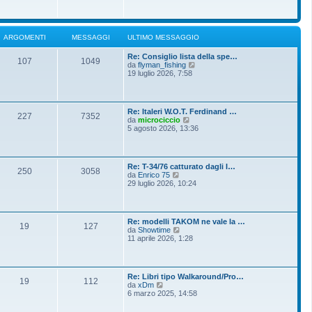
o
g
i
m
i
u
e
o
l
s
t
s
ARGOMENTI
MESSAGGI
ULTIMO MESSAGGIO
i
a
m
g
Re: Consiglio lista della spe…
o
g
107
1049
V
da
flyman_fishing
m
i
e
19 luglio 2026, 7:58
e
o
d
s
i
s
u
a
l
g
Re: Italeri W.O.T. Ferdinand …
t
g
227
7352
V
da
microciccio
i
i
e
5 agosto 2026, 13:36
m
o
d
o
i
m
u
e
l
s
Re: T-34/76 catturato dagli I…
t
250
3058
s
V
da
Enrico 75
i
a
e
29 luglio 2026, 10:24
m
g
d
o
g
i
m
i
u
e
o
l
s
Re: modelli TAKOM ne vale la …
t
19
127
s
V
da
Showtime
i
a
e
11 aprile 2026, 1:28
m
g
d
o
g
i
m
i
u
e
o
l
s
Re: Libri tipo Walkaround/Pro…
t
19
112
s
V
da
xDm
i
a
e
6 marzo 2025, 14:58
m
g
d
o
g
i