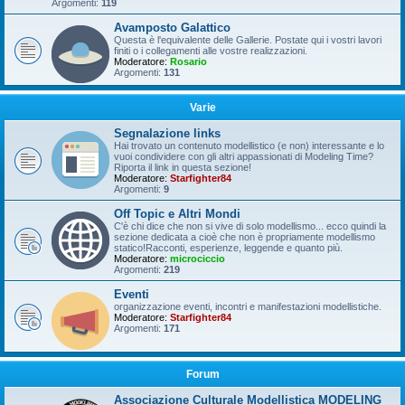
Argomenti:
119
Avamposto Galattico
Questa è l'equivalente delle Gallerie. Postate qui i vostri lavori
finiti o i collegamenti alle vostre realizzazioni.
Moderatore:
Rosario
Argomenti:
131
Varie
Segnalazione links
Hai trovato un contenuto modellistico (e non) interessante e lo
vuoi condividere con gli altri appassionati di Modeling Time?
Riporta il link in questa sezione!
Moderatore:
Starfighter84
Argomenti:
9
Off Topic e Altri Mondi
C'è chi dice che non si vive di solo modellismo... ecco quindi la
sezione dedicata a cioè che non è propriamente modellismo
statico!Racconti, esperienze, leggende e quanto più.
Moderatore:
microciccio
Argomenti:
219
Eventi
organizzazione eventi, incontri e manifestazioni modellistiche.
Moderatore:
Starfighter84
Argomenti:
171
Forum
Associazione Culturale Modellistica MODELING