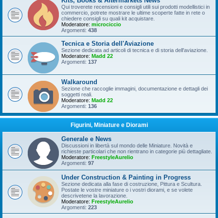
Kits, Books & Aftermarkets News
Qui troverete recensioni e consigli utili sui prodotti modellistici in
commercio, potrete mostrare le ultime scoperte fatte in rete o
chiedere consigli su quali kit acquistare.
Moderatore:
microciccio
Argomenti:
438
Tecnica e Storia dell'Aviazione
Sezione dedicata ad articoli di tecnica e di storia dell'aviazione.
Moderatore:
Madd 22
Argomenti:
137
Walkaround
Sezione che raccoglie immagini, documentazione e dettagli dei
soggetti reali.
Moderatore:
Madd 22
Argomenti:
136
Figurini, Miniature e Diorami
Generale e News
Discussioni in libertà sul mondo delle Miniature. Novità e
richieste particolari che non rientrano in categorie più dettagliate.
Moderatore:
FreestyleAurelio
Argomenti:
97
Under Construction & Painting in Progress
Sezione dedicata alla fase di costruzione, Pittura e Scultura.
Postate le vostre miniature o i vostri diorami, e se volete
descrivetene la lavorazione.
Moderatore:
FreestyleAurelio
Argomenti:
223