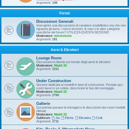
Argomenti:
108
Forum
Discussioni Generali
Vuoi aprire una discussione di carattere modellistico ma che non
riguarda gli aerei, i mezzi terrestri, le navi o le altre categorie
specifiche del forum? UTILIZZA QUESTA SEZIONE!
Moderatore:
microciccio
Argomenti:
181
Aerei & Elicotteri
Lounge Room
Discussioni in libertà sul mondo degli aerei & elicotteri.
Moderatore:
Madd 22
Argomenti:
1152
Under Construction
Sezione dedicata ai modelli in fase di costruzione. Postate qui i
vostri lavori e se volete, descrivete le fasi del montaggio.
Moderatore:
Madd 22
Argomenti:
2790
Gallerie
Qui potrete postare le immagini e le descrizioni dei vostri modelli
ultimati.
Moderatore:
Madd 22
Subforum:
Jet
,
Eliche
,
Elicotteri
,
Civili
Argomenti:
2711