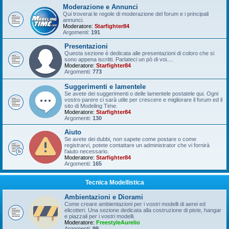
Moderazione e Annunci
Qui troverai le regole di moderazione del forum e i principali
annunci.
Moderatore:
Starfighter84
Argomenti:
191
Presentazioni
Questa sezione è dedicata alle presentazioni di coloro che si
sono appena iscritti. Parlateci un pò di voi....
Moderatore:
Starfighter84
Argomenti:
773
Suggerimenti e lamentele
Se avete dei suggerimenti o delle lamentele postatele qui. Ogni
vostro parere ci sarà utile per crescere e migliorare il forum ed il
sito di Modeling Time.
Moderatore:
Starfighter84
Argomenti:
130
Aiuto
Se avete dei dubbi, non sapete come postare o come
registrarvi, potete contattare un administrator che vi fornirà
l'aiuto necessario.
Moderatore:
Starfighter84
Argomenti:
165
Tecnica Modellistica
Ambientazioni e Diorami
Come creare ambientazioni per i vostri modelli di aerei ed
elicotteri. Una sezione dedicata alla costruzione di piste, hangar
e piazzali per i vostri modelli.
Moderatore:
FreestyleAurelio
Argomenti:
99