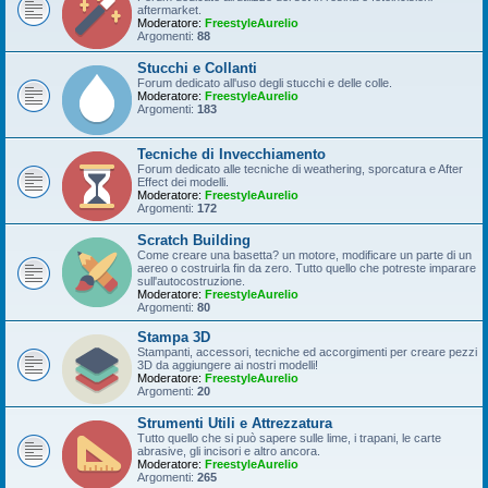
aftermarket.
Moderatore:
FreestyleAurelio
Argomenti:
88
Stucchi e Collanti
Forum dedicato all'uso degli stucchi e delle colle.
Moderatore:
FreestyleAurelio
Argomenti:
183
Tecniche di Invecchiamento
Forum dedicato alle tecniche di weathering, sporcatura e After
Effect dei modelli.
Moderatore:
FreestyleAurelio
Argomenti:
172
Scratch Building
Come creare una basetta? un motore, modificare un parte di un
aereo o costruirla fin da zero. Tutto quello che potreste imparare
sull'autocostruzione.
Moderatore:
FreestyleAurelio
Argomenti:
80
Stampa 3D
Stampanti, accessori, tecniche ed accorgimenti per creare pezzi
3D da aggiungere ai nostri modelli!
Moderatore:
FreestyleAurelio
Argomenti:
20
Strumenti Utili e Attrezzatura
Tutto quello che si può sapere sulle lime, i trapani, le carte
abrasive, gli incisori e altro ancora.
Moderatore:
FreestyleAurelio
Argomenti:
265