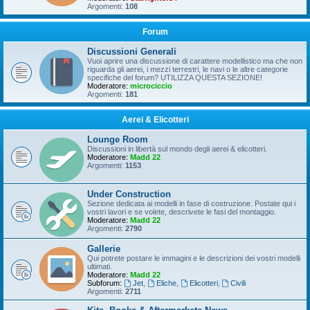
Argomenti:
108
Forum
Discussioni Generali
Vuoi aprire una discussione di carattere modellistico ma che non
riguarda gli aerei, i mezzi terrestri, le navi o le altre categorie
specifiche del forum? UTILIZZA QUESTA SEZIONE!
Moderatore:
microciccio
Argomenti:
181
Aerei & Elicotteri
Lounge Room
Discussioni in libertà sul mondo degli aerei & elicotteri.
Moderatore:
Madd 22
Argomenti:
1153
Under Construction
Sezione dedicata ai modelli in fase di costruzione. Postate qui i
vostri lavori e se volete, descrivete le fasi del montaggio.
Moderatore:
Madd 22
Argomenti:
2790
Gallerie
Qui potrete postare le immagini e le descrizioni dei vostri modelli
ultimati.
Moderatore:
Madd 22
Subforum:
Jet
,
Eliche
,
Elicotteri
,
Civili
Argomenti:
2711