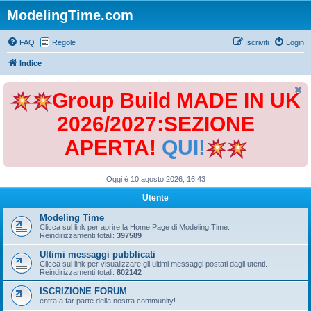
ModelingTime.com
FAQ
Regole
Iscriviti
Login
Indice
Group Build MADE IN UK
2026/2027:SEZIONE
APERTA!
QUI!
Oggi è 10 agosto 2026, 16:43
Utente
Modeling Time
Clicca sul link per aprire la Home Page di Modeling Time.
Reindirizzamenti totali:
397589
Ultimi messaggi pubblicati
Clicca sul link per visualizzare gli ultimi messaggi postati dagli utenti.
Reindirizzamenti totali:
802142
ISCRIZIONE FORUM
entra a far parte della nostra community!