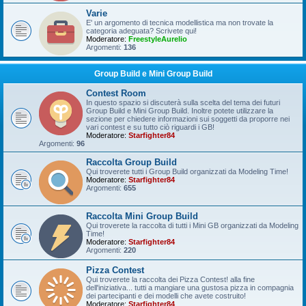
Varie
E' un argomento di tecnica modellistica ma non trovate la
categoria adeguata? Scrivete qui!
Moderatore:
FreestyleAurelio
Argomenti:
136
Group Build e Mini Group Build
Contest Room
In questo spazio si discuterà sulla scelta del tema dei futuri
Group Build e Mini Group Build. Inoltre potete utilizzare la
sezione per chiedere informazioni sui soggetti da proporre nei
vari contest e su tutto ciò riguardi i GB!
Moderatore:
Starfighter84
Argomenti:
96
Raccolta Group Build
Qui troverete tutti i Group Build organizzati da Modeling Time!
Moderatore:
Starfighter84
Argomenti:
655
Raccolta Mini Group Build
Qui troverete la raccolta di tutti i Mini GB organizzati da Modeling
Time!
Moderatore:
Starfighter84
Argomenti:
220
Pizza Contest
Qui troverete la raccolta dei Pizza Contest! alla fine
dell'iniziativa... tutti a mangiare una gustosa pizza in compagnia
dei partecipanti e dei modelli che avete costruito!
Moderatore:
Starfighter84