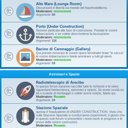
Alto Mare (Lounge Room)
Discussioni in libertà sul mondo del Navimodellismo.
Moderatore:
microciccio
Argomenti:
59
Porto (Under Construction)
Sezione dedicata alla fase di costruzione. Postate le vostre
imbarcazioni, e se volete descrivetene la lavorazione.
Moderatore:
microciccio
Argomenti:
116
Bacino di Carenaggio (Gallery)
Qui potrete mostrare le vostre opere terminate! tirate "in secca"
le vostre imbarcazioni e fatele ammirare a tutti gli utenti.
Moderatore:
microciccio
Argomenti:
59
Astronavi e Spazio
Radiotelescopio di Arecibo
In questo forum saranno raccolte tutte le richieste e le news
riguardanti fantascienza, astronavi e spazio. Se avete novità su
kit o scatole di montaggio o volete avere notizie, fatelo qui.
Moderatore:
Rosario
Argomenti:
24
Stazione Spaziale
questa è l'equivalente di UNDER CONSTRUCTION. Visto che
sulla Stazione Spaziale si condurranno esperimenti, è giusto che
in questo sub-forum si presentino i nostri work in progress e le
prove delle nostre costruzioni.
Moderatore:
Rosario