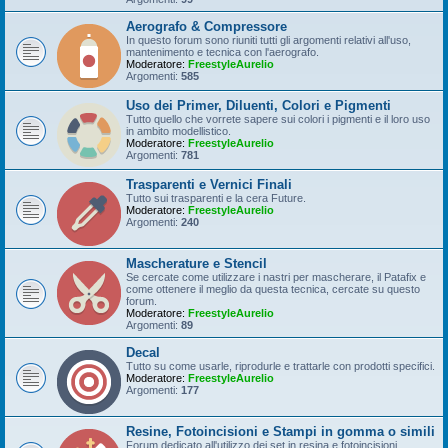
Aerografo & Compressore
In questo forum sono riuniti tutti gli argomenti relativi all'uso,
mantenimento e tecnica con l'aerografo.
Moderatore:
FreestyleAurelio
Argomenti:
585
Uso dei Primer, Diluenti, Colori e Pigmenti
Tutto quello che vorrete sapere sui colori i pigmenti e il loro uso
in ambito modellistico.
Moderatore:
FreestyleAurelio
Argomenti:
781
Trasparenti e Vernici Finali
Tutto sui trasparenti e la cera Future.
Moderatore:
FreestyleAurelio
Argomenti:
240
Mascherature e Stencil
Se cercate come utilizzare i nastri per mascherare, il Patafix e
come ottenere il meglio da questa tecnica, cercate su questo
forum.
Moderatore:
FreestyleAurelio
Argomenti:
89
Decal
Tutto su come usarle, riprodurle e trattarle con prodotti specifici.
Moderatore:
FreestyleAurelio
Argomenti:
177
Resine, Fotoincisioni e Stampi in gomma o simili
Forum dedicato all'utilizzo dei set in resina e fotoincisioni