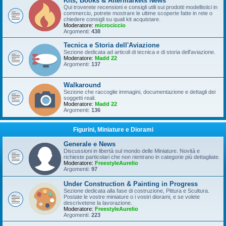
Kits, Books & Aftermarkets News
Qui troverete recensioni e consigli utili sui prodotti modellistici in
commercio, potrete mostrare le ultime scoperte fatte in rete o
chiedere consigli su quali kit acquistare.
Moderatore:
microciccio
Argomenti:
438
Tecnica e Storia dell'Aviazione
Sezione dedicata ad articoli di tecnica e di storia dell'aviazione.
Moderatore:
Madd 22
Argomenti:
137
Walkaround
Sezione che raccoglie immagini, documentazione e dettagli dei
soggetti reali.
Moderatore:
Madd 22
Argomenti:
136
Figurini, Miniature e Diorami
Generale e News
Discussioni in libertà sul mondo delle Miniature. Novità e
richieste particolari che non rientrano in categorie più dettagliate.
Moderatore:
FreestyleAurelio
Argomenti:
97
Under Construction & Painting in Progress
Sezione dedicata alla fase di costruzione, Pittura e Scultura.
Postate le vostre miniature o i vostri diorami, e se volete
descrivetene la lavorazione.
Moderatore:
FreestyleAurelio
Argomenti:
223