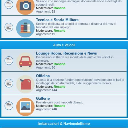
Sezione che raccoglie immagini, documentazione e dettagli dei
soggetti reali.
Moderatore:
Rosario
Argomenti:
19
Tecnica e Storia Militare
Sezione dedicata ad articoli di tecnica e di storia dei mezzi
blindati e del loro impiego.
Moderatore:
Rosario
Argomenti:
19
Auto e Veicoli
Lounge Room, Recensioni e News
Discussioni in libertà sul mondo delle auto e dei veicoli in
generale.
Moderatore:
Rosario
Argomenti:
60
Officina
Questa è la sezione "under construction" dove postare le fasi di
montaggio dei vostri modelli, e dei suggerimenti tecnici.
Moderatore:
Rosario
Argomenti:
144
Gallerie
Postate qui i vostri modelli ultimati.
Moderatore:
Rosario
Argomenti:
246
Imbarcazioni & Navimodellismo