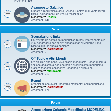
Argomenti:
119
Avamposto Galattico
Questa è l'equivalente delle Gallerie. Postate qui i vostri lavori
finiti o i collegamenti alle vostre realizzazioni.
Moderatore:
Rosario
Argomenti:
131
Varie
Segnalazione links
Hai trovato un contenuto modellistico (e non) interessante e lo
vuoi condividere con gli altri appassionati di Modeling Time?
Riporta il link in questa sezione!
Moderatore:
Starfighter84
Argomenti:
9
Off Topic e Altri Mondi
C'è chi dice che non si vive di solo modellismo... ecco quindi la
sezione dedicata a cioè che non è propriamente modellismo
statico!Racconti, esperienze, leggende e quanto più.
Moderatore:
microciccio
Argomenti:
219
Eventi
organizzazione eventi, incontri e manifestazioni modellistiche.
Moderatore:
Starfighter84
Argomenti:
171
Forum
Associazione Culturale Modellistica MODELING