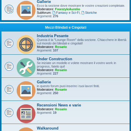
Gallerie
Ecco la sezione dove mostrare le vostre creazioni completate.
Moderatore:
FreestyleAurelio
Subforum:
Fantasy e Sci-Fi
,
Storiche
Argomenti:
276
Mezzi Blindati e Cingolati
Industria Pesante
Questa è la "Lounge Room" della sezione. Chiacchere in libertà
sul mondo dei blindati e cingolati!
Moderatore:
Rosario
Argomenti:
107
Under Construction
Se iniziate un modello e volete mostrare il vostro work in
progress, fatelo qui!
Moderatore:
Rosario
Argomenti:
227
Gallerie
in questo forum puoi inserire i tuoi lavori finiti.
Moderatore:
Rosario
Argomenti:
250
Recensioni News e varie
Moderatore:
Rosario
Argomenti:
19
Walkaround