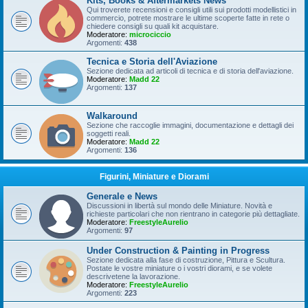
Kits, Books & Aftermarkets News
Qui troverete recensioni e consigli utili sui prodotti modellistici in
commercio, potrete mostrare le ultime scoperte fatte in rete o
chiedere consigli su quali kit acquistare.
Moderatore:
microciccio
Argomenti:
438
Tecnica e Storia dell'Aviazione
Sezione dedicata ad articoli di tecnica e di storia dell'aviazione.
Moderatore:
Madd 22
Argomenti:
137
Walkaround
Sezione che raccoglie immagini, documentazione e dettagli dei
soggetti reali.
Moderatore:
Madd 22
Argomenti:
136
Figurini, Miniature e Diorami
Generale e News
Discussioni in libertà sul mondo delle Miniature. Novità e
richieste particolari che non rientrano in categorie più dettagliate.
Moderatore:
FreestyleAurelio
Argomenti:
97
Under Construction & Painting in Progress
Sezione dedicata alla fase di costruzione, Pittura e Scultura.
Postate le vostre miniature o i vostri diorami, e se volete
descrivetene la lavorazione.
Moderatore:
FreestyleAurelio
Argomenti:
223