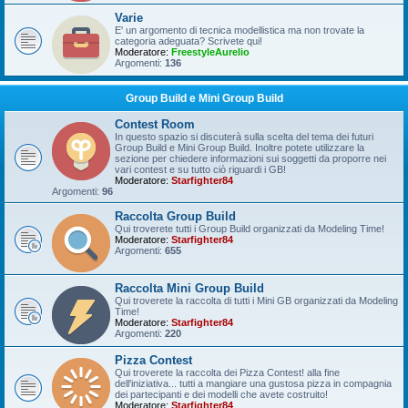
Varie
E' un argomento di tecnica modellistica ma non trovate la
categoria adeguata? Scrivete qui!
Moderatore:
FreestyleAurelio
Argomenti:
136
Group Build e Mini Group Build
Contest Room
In questo spazio si discuterà sulla scelta del tema dei futuri
Group Build e Mini Group Build. Inoltre potete utilizzare la
sezione per chiedere informazioni sui soggetti da proporre nei
vari contest e su tutto ciò riguardi i GB!
Moderatore:
Starfighter84
Argomenti:
96
Raccolta Group Build
Qui troverete tutti i Group Build organizzati da Modeling Time!
Moderatore:
Starfighter84
Argomenti:
655
Raccolta Mini Group Build
Qui troverete la raccolta di tutti i Mini GB organizzati da Modeling
Time!
Moderatore:
Starfighter84
Argomenti:
220
Pizza Contest
Qui troverete la raccolta dei Pizza Contest! alla fine
dell'iniziativa... tutti a mangiare una gustosa pizza in compagnia
dei partecipanti e dei modelli che avete costruito!
Moderatore:
Starfighter84