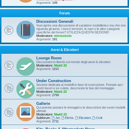
Argomenti:
108
Forum
Discussioni Generali
Vuoi aprire una discussione di carattere modellistico ma che non
riguarda gli aerei, i mezzi terrestri, le navi o le altre categorie
specifiche del forum? UTILIZZA QUESTA SEZIONE!
Moderatore:
microciccio
Argomenti:
181
Aerei & Elicotteri
Lounge Room
Discussioni in libertà sul mondo degli aerei & elicotteri.
Moderatore:
Madd 22
Argomenti:
1153
Under Construction
Sezione dedicata ai modelli in fase di costruzione. Postate qui i
vostri lavori e se volete, descrivete le fasi del montaggio.
Moderatore:
Madd 22
Argomenti:
2790
Gallerie
Qui potrete postare le immagini e le descrizioni dei vostri modelli
ultimati.
Moderatore:
Madd 22
Subforum:
Jet
,
Eliche
,
Elicotteri
,
Civili
Argomenti:
2711