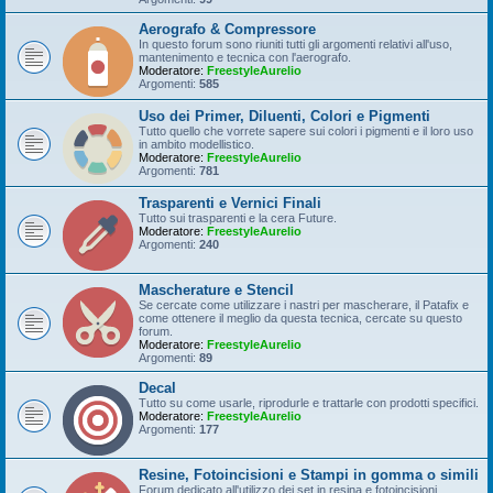
Aerografo & Compressore
In questo forum sono riuniti tutti gli argomenti relativi all'uso,
mantenimento e tecnica con l'aerografo.
Moderatore:
FreestyleAurelio
Argomenti:
585
Uso dei Primer, Diluenti, Colori e Pigmenti
Tutto quello che vorrete sapere sui colori i pigmenti e il loro uso
in ambito modellistico.
Moderatore:
FreestyleAurelio
Argomenti:
781
Trasparenti e Vernici Finali
Tutto sui trasparenti e la cera Future.
Moderatore:
FreestyleAurelio
Argomenti:
240
Mascherature e Stencil
Se cercate come utilizzare i nastri per mascherare, il Patafix e
come ottenere il meglio da questa tecnica, cercate su questo
forum.
Moderatore:
FreestyleAurelio
Argomenti:
89
Decal
Tutto su come usarle, riprodurle e trattarle con prodotti specifici.
Moderatore:
FreestyleAurelio
Argomenti:
177
Resine, Fotoincisioni e Stampi in gomma o simili
Forum dedicato all'utilizzo dei set in resina e fotoincisioni