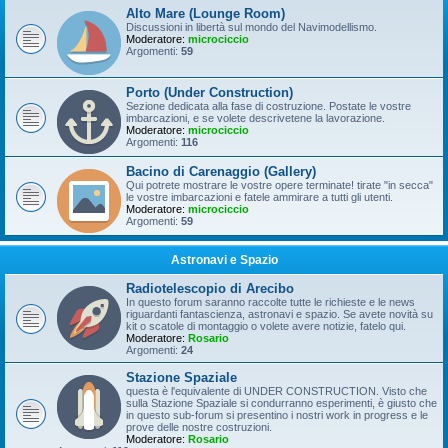
Alto Mare (Lounge Room)
Discussioni in libertà sul mondo del Navimodellismo.
Moderatore:
microciccio
Argomenti:
59
Porto (Under Construction)
Sezione dedicata alla fase di costruzione. Postate le vostre
imbarcazioni, e se volete descrivetene la lavorazione.
Moderatore:
microciccio
Argomenti:
116
Bacino di Carenaggio (Gallery)
Qui potrete mostrare le vostre opere terminate! tirate "in secca"
le vostre imbarcazioni e fatele ammirare a tutti gli utenti.
Moderatore:
microciccio
Argomenti:
59
Astronavi e Spazio
Radiotelescopio di Arecibo
In questo forum saranno raccolte tutte le richieste e le news
riguardanti fantascienza, astronavi e spazio. Se avete novità su
kit o scatole di montaggio o volete avere notizie, fatelo qui.
Moderatore:
Rosario
Argomenti:
24
Stazione Spaziale
questa è l'equivalente di UNDER CONSTRUCTION. Visto che
sulla Stazione Spaziale si condurranno esperimenti, è giusto che
in questo sub-forum si presentino i nostri work in progress e le
prove delle nostre costruzioni.
Moderatore:
Rosario