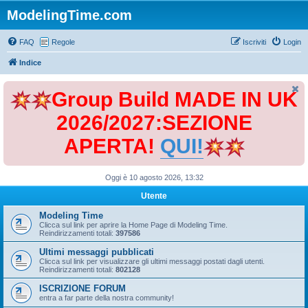
ModelingTime.com
FAQ
Regole
Iscriviti
Login
Indice
Group Build MADE IN UK
2026/2027:SEZIONE
APERTA!
QUI!
Oggi è 10 agosto 2026, 13:32
Utente
Modeling Time
Clicca sul link per aprire la Home Page di Modeling Time.
Reindirizzamenti totali:
397586
Ultimi messaggi pubblicati
Clicca sul link per visualizzare gli ultimi messaggi postati dagli utenti.
Reindirizzamenti totali:
802128
ISCRIZIONE FORUM
entra a far parte della nostra community!