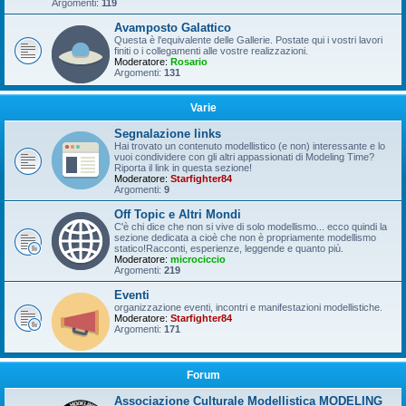
Argomenti:
119
Avamposto Galattico
Questa è l'equivalente delle Gallerie. Postate qui i vostri lavori
finiti o i collegamenti alle vostre realizzazioni.
Moderatore:
Rosario
Argomenti:
131
Varie
Segnalazione links
Hai trovato un contenuto modellistico (e non) interessante e lo
vuoi condividere con gli altri appassionati di Modeling Time?
Riporta il link in questa sezione!
Moderatore:
Starfighter84
Argomenti:
9
Off Topic e Altri Mondi
C'è chi dice che non si vive di solo modellismo... ecco quindi la
sezione dedicata a cioè che non è propriamente modellismo
statico!Racconti, esperienze, leggende e quanto più.
Moderatore:
microciccio
Argomenti:
219
Eventi
organizzazione eventi, incontri e manifestazioni modellistiche.
Moderatore:
Starfighter84
Argomenti:
171
Forum
Associazione Culturale Modellistica MODELING