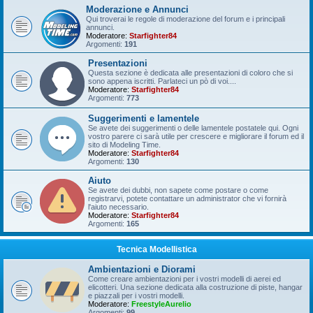
Moderazione e Annunci
Qui troverai le regole di moderazione del forum e i principali
annunci.
Moderatore:
Starfighter84
Argomenti:
191
Presentazioni
Questa sezione è dedicata alle presentazioni di coloro che si
sono appena iscritti. Parlateci un pò di voi....
Moderatore:
Starfighter84
Argomenti:
773
Suggerimenti e lamentele
Se avete dei suggerimenti o delle lamentele postatele qui. Ogni
vostro parere ci sarà utile per crescere e migliorare il forum ed il
sito di Modeling Time.
Moderatore:
Starfighter84
Argomenti:
130
Aiuto
Se avete dei dubbi, non sapete come postare o come
registrarvi, potete contattare un administrator che vi fornirà
l'aiuto necessario.
Moderatore:
Starfighter84
Argomenti:
165
Tecnica Modellistica
Ambientazioni e Diorami
Come creare ambientazioni per i vostri modelli di aerei ed
elicotteri. Una sezione dedicata alla costruzione di piste, hangar
e piazzali per i vostri modelli.
Moderatore:
FreestyleAurelio
Argomenti:
99