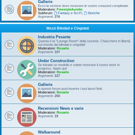
Gallerie
Ecco la sezione dove mostrare le vostre creazioni completate.
Moderatore:
FreestyleAurelio
Subforum:
Fantasy e Sci-Fi
,
Storiche
Argomenti:
276
Mezzi Blindati e Cingolati
Industria Pesante
Questa è la "Lounge Room" della sezione. Chiacchere in libertà
sul mondo dei blindati e cingolati!
Moderatore:
Rosario
Argomenti:
107
Under Construction
Se iniziate un modello e volete mostrare il vostro work in
progress, fatelo qui!
Moderatore:
Rosario
Argomenti:
227
Gallerie
in questo forum puoi inserire i tuoi lavori finiti.
Moderatore:
Rosario
Argomenti:
250
Recensioni News e varie
Moderatore:
Rosario
Argomenti:
19
Walkaround