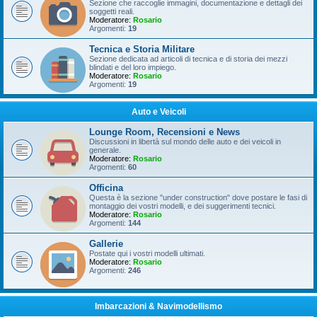
Sezione che raccoglie immagini, documentazione e dettagli dei
soggetti reali.
Moderatore:
Rosario
Argomenti:
19
Tecnica e Storia Militare
Sezione dedicata ad articoli di tecnica e di storia dei mezzi
blindati e del loro impiego.
Moderatore:
Rosario
Argomenti:
19
Auto e Veicoli
Lounge Room, Recensioni e News
Discussioni in libertà sul mondo delle auto e dei veicoli in
generale.
Moderatore:
Rosario
Argomenti:
60
Officina
Questa è la sezione "under construction" dove postare le fasi di
montaggio dei vostri modelli, e dei suggerimenti tecnici.
Moderatore:
Rosario
Argomenti:
144
Gallerie
Postate qui i vostri modelli ultimati.
Moderatore:
Rosario
Argomenti:
246
Imbarcazioni & Navimodellismo