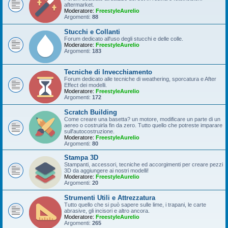
aftermarket.
Moderatore:
FreestyleAurelio
Argomenti:
88
Stucchi e Collanti
Forum dedicato all'uso degli stucchi e delle colle.
Moderatore:
FreestyleAurelio
Argomenti:
183
Tecniche di Invecchiamento
Forum dedicato alle tecniche di weathering, sporcatura e After
Effect dei modelli.
Moderatore:
FreestyleAurelio
Argomenti:
172
Scratch Building
Come creare una basetta? un motore, modificare un parte di un
aereo o costruirla fin da zero. Tutto quello che potreste imparare
sull'autocostruzione.
Moderatore:
FreestyleAurelio
Argomenti:
80
Stampa 3D
Stampanti, accessori, tecniche ed accorgimenti per creare pezzi
3D da aggiungere ai nostri modelli!
Moderatore:
FreestyleAurelio
Argomenti:
20
Strumenti Utili e Attrezzatura
Tutto quello che si può sapere sulle lime, i trapani, le carte
abrasive, gli incisori e altro ancora.
Moderatore:
FreestyleAurelio
Argomenti:
265