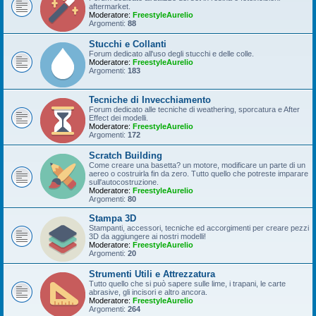
aftermarket.
Moderatore:
FreestyleAurelio
Argomenti:
88
Stucchi e Collanti
Forum dedicato all'uso degli stucchi e delle colle.
Moderatore:
FreestyleAurelio
Argomenti:
183
Tecniche di Invecchiamento
Forum dedicato alle tecniche di weathering, sporcatura e After
Effect dei modelli.
Moderatore:
FreestyleAurelio
Argomenti:
172
Scratch Building
Come creare una basetta? un motore, modificare un parte di un
aereo o costruirla fin da zero. Tutto quello che potreste imparare
sull'autocostruzione.
Moderatore:
FreestyleAurelio
Argomenti:
80
Stampa 3D
Stampanti, accessori, tecniche ed accorgimenti per creare pezzi
3D da aggiungere ai nostri modelli!
Moderatore:
FreestyleAurelio
Argomenti:
20
Strumenti Utili e Attrezzatura
Tutto quello che si può sapere sulle lime, i trapani, le carte
abrasive, gli incisori e altro ancora.
Moderatore:
FreestyleAurelio
Argomenti:
264