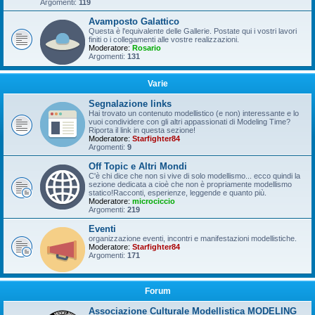
Argomenti:
119
Avamposto Galattico
Questa è l'equivalente delle Gallerie. Postate qui i vostri lavori
finiti o i collegamenti alle vostre realizzazioni.
Moderatore:
Rosario
Argomenti:
131
Varie
Segnalazione links
Hai trovato un contenuto modellistico (e non) interessante e lo
vuoi condividere con gli altri appassionati di Modeling Time?
Riporta il link in questa sezione!
Moderatore:
Starfighter84
Argomenti:
9
Off Topic e Altri Mondi
C'è chi dice che non si vive di solo modellismo... ecco quindi la
sezione dedicata a cioè che non è propriamente modellismo
statico!Racconti, esperienze, leggende e quanto più.
Moderatore:
microciccio
Argomenti:
219
Eventi
organizzazione eventi, incontri e manifestazioni modellistiche.
Moderatore:
Starfighter84
Argomenti:
171
Forum
Associazione Culturale Modellistica MODELING