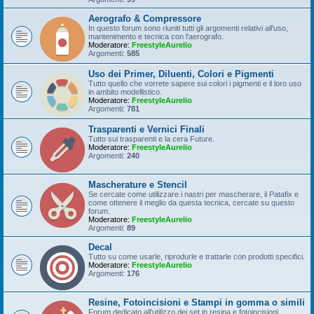
Aerografo & Compressore
In questo forum sono riuniti tutti gli argomenti relativi all'uso,
mantenimento e tecnica con l'aerografo.
Moderatore:
FreestyleAurelio
Argomenti:
585
Uso dei Primer, Diluenti, Colori e Pigmenti
Tutto quello che vorrete sapere sui colori i pigmenti e il loro uso
in ambito modellistico.
Moderatore:
FreestyleAurelio
Argomenti:
781
Trasparenti e Vernici Finali
Tutto sui trasparenti e la cera Future.
Moderatore:
FreestyleAurelio
Argomenti:
240
Mascherature e Stencil
Se cercate come utilizzare i nastri per mascherare, il Patafix e
come ottenere il meglio da questa tecnica, cercate su questo
forum.
Moderatore:
FreestyleAurelio
Argomenti:
89
Decal
Tutto su come usarle, riprodurle e trattarle con prodotti specifici.
Moderatore:
FreestyleAurelio
Argomenti:
176
Resine, Fotoincisioni e Stampi in gomma o simili
Forum dedicato all'utilizzo dei set in resina e fotoincisioni