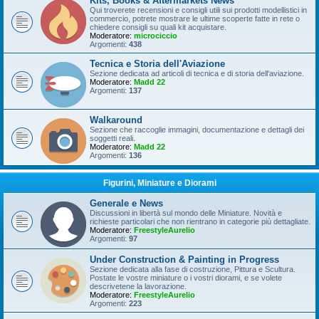
Kits, Books & Aftermarkets News
Qui troverete recensioni e consigli utili sui prodotti modellistici in
commercio, potrete mostrare le ultime scoperte fatte in rete o
chiedere consigli su quali kit acquistare.
Moderatore:
microciccio
Argomenti:
438
Tecnica e Storia dell'Aviazione
Sezione dedicata ad articoli di tecnica e di storia dell'aviazione.
Moderatore:
Madd 22
Argomenti:
137
Walkaround
Sezione che raccoglie immagini, documentazione e dettagli dei
soggetti reali.
Moderatore:
Madd 22
Argomenti:
136
Figurini, Miniature e Diorami
Generale e News
Discussioni in libertà sul mondo delle Miniature. Novità e
richieste particolari che non rientrano in categorie più dettagliate.
Moderatore:
FreestyleAurelio
Argomenti:
97
Under Construction & Painting in Progress
Sezione dedicata alla fase di costruzione, Pittura e Scultura.
Postate le vostre miniature o i vostri diorami, e se volete
descrivetene la lavorazione.
Moderatore:
FreestyleAurelio
Argomenti:
223