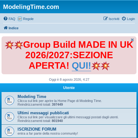
ModelingTime.com
FAQ
Regole
Iscriviti
Login
Indice
Group Build MADE IN UK
2026/2027:SEZIONE
APERTA!
QUI!
Oggi è 8 agosto 2026, 4:27
Utente
Modeling Time
Clicca sul link per aprire la Home Page di Modeling Time.
Reindirizzamenti totali:
397449
Ultimi messaggi pubblicati
Clicca sul link per visualizzare gli ultimi messaggi postati dagli utenti.
Reindirizzamenti totali:
801940
ISCRIZIONE FORUM
entra a far parte della nostra community!