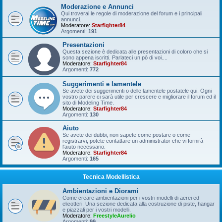
Moderazione e Annunci
Qui troverai le regole di moderazione del forum e i principali
annunci.
Moderatore:
Starfighter84
Argomenti:
191
Presentazioni
Questa sezione è dedicata alle presentazioni di coloro che si
sono appena iscritti. Parlateci un pò di voi....
Moderatore:
Starfighter84
Argomenti:
772
Suggerimenti e lamentele
Se avete dei suggerimenti o delle lamentele postatele qui. Ogni
vostro parere ci sarà utile per crescere e migliorare il forum ed il
sito di Modeling Time.
Moderatore:
Starfighter84
Argomenti:
130
Aiuto
Se avete dei dubbi, non sapete come postare o come
registrarvi, potete contattare un administrator che vi fornirà
l'aiuto necessario.
Moderatore:
Starfighter84
Argomenti:
165
Tecnica Modellistica
Ambientazioni e Diorami
Come creare ambientazioni per i vostri modelli di aerei ed
elicotteri. Una sezione dedicata alla costruzione di piste, hangar
e piazzali per i vostri modelli.
Moderatore:
FreestyleAurelio
Argomenti:
99