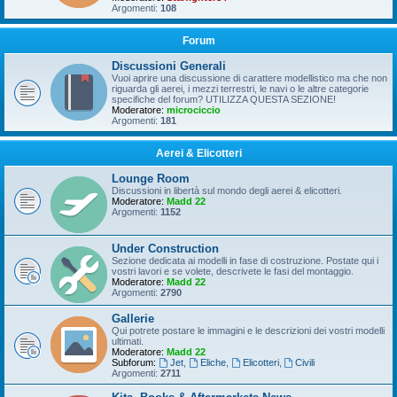
Argomenti:
108
Forum
Discussioni Generali
Vuoi aprire una discussione di carattere modellistico ma che non
riguarda gli aerei, i mezzi terrestri, le navi o le altre categorie
specifiche del forum? UTILIZZA QUESTA SEZIONE!
Moderatore:
microciccio
Argomenti:
181
Aerei & Elicotteri
Lounge Room
Discussioni in libertà sul mondo degli aerei & elicotteri.
Moderatore:
Madd 22
Argomenti:
1152
Under Construction
Sezione dedicata ai modelli in fase di costruzione. Postate qui i
vostri lavori e se volete, descrivete le fasi del montaggio.
Moderatore:
Madd 22
Argomenti:
2790
Gallerie
Qui potrete postare le immagini e le descrizioni dei vostri modelli
ultimati.
Moderatore:
Madd 22
Subforum:
Jet
,
Eliche
,
Elicotteri
,
Civili
Argomenti:
2711