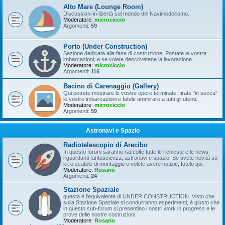
Alto Mare (Lounge Room)
Discussioni in libertà sul mondo del Navimodellismo.
Moderatore:
microciccio
Argomenti:
59
Porto (Under Construction)
Sezione dedicata alla fase di costruzione. Postate le vostre
imbarcazioni, e se volete descrivetene la lavorazione.
Moderatore:
microciccio
Argomenti:
116
Bacino di Carenaggio (Gallery)
Qui potrete mostrare le vostre opere terminate! tirate "in secca"
le vostre imbarcazioni e fatele ammirare a tutti gli utenti.
Moderatore:
microciccio
Argomenti:
59
Astronavi e Spazio
Radiotelescopio di Arecibo
In questo forum saranno raccolte tutte le richieste e le news
riguardanti fantascienza, astronavi e spazio. Se avete novità su
kit o scatole di montaggio o volete avere notizie, fatelo qui.
Moderatore:
Rosario
Argomenti:
24
Stazione Spaziale
questa è l'equivalente di UNDER CONSTRUCTION. Visto che
sulla Stazione Spaziale si condurranno esperimenti, è giusto che
in questo sub-forum si presentino i nostri work in progress e le
prove delle nostre costruzioni.
Moderatore:
Rosario