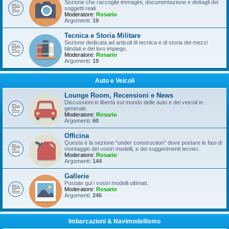
Sezione che raccoglie immagini, documentazione e dettagli dei
soggetti reali.
Moderatore:
Rosario
Argomenti:
19
Tecnica e Storia Militare
Sezione dedicata ad articoli di tecnica e di storia dei mezzi
blindati e del loro impiego.
Moderatore:
Rosario
Argomenti:
19
Auto e Veicoli
Lounge Room, Recensioni e News
Discussioni in libertà sul mondo delle auto e dei veicoli in
generale.
Moderatore:
Rosario
Argomenti:
60
Officina
Questa è la sezione "under construction" dove postare le fasi di
montaggio dei vostri modelli, e dei suggerimenti tecnici.
Moderatore:
Rosario
Argomenti:
144
Gallerie
Postate qui i vostri modelli ultimati.
Moderatore:
Rosario
Argomenti:
246
Imbarcazioni & Navimodellismo