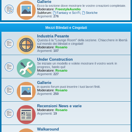
Gallerie
Ecco la sezione dove mostrare le vostre creazioni completate.
Moderatore:
FreestyleAurelio
Subforum:
Fantasy e Sci-Fi
,
Storiche
Argomenti:
276
Mezzi Blindati e Cingolati
Industria Pesante
Questa è la "Lounge Room" della sezione. Chiacchere in libertà
sul mondo dei blindati e cingolati!
Moderatore:
Rosario
Argomenti:
107
Under Construction
Se iniziate un modello e volete mostrare il vostro work in
progress, fatelo qui!
Moderatore:
Rosario
Argomenti:
227
Gallerie
in questo forum puoi inserire i tuoi lavori finiti.
Moderatore:
Rosario
Argomenti:
250
Recensioni News e varie
Moderatore:
Rosario
Argomenti:
19
Walkaround