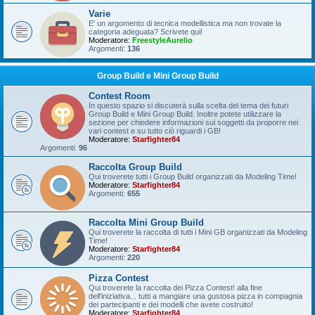
Varie
E' un argomento di tecnica modellistica ma non trovate la
categoria adeguata? Scrivete qui!
Moderatore:
FreestyleAurelio
Argomenti:
136
Group Build e Mini Group Build
Contest Room
In questo spazio si discuterà sulla scelta del tema dei futuri
Group Build e Mini Group Build. Inoltre potete utilizzare la
sezione per chiedere informazioni sui soggetti da proporre nei
vari contest e su tutto ciò riguardi i GB!
Moderatore:
Starfighter84
Argomenti:
96
Raccolta Group Build
Qui troverete tutti i Group Build organizzati da Modeling Time!
Moderatore:
Starfighter84
Argomenti:
655
Raccolta Mini Group Build
Qui troverete la raccolta di tutti i Mini GB organizzati da Modeling
Time!
Moderatore:
Starfighter84
Argomenti:
220
Pizza Contest
Qui troverete la raccolta dei Pizza Contest! alla fine
dell'iniziativa... tutti a mangiare una gustosa pizza in compagnia
dei partecipanti e dei modelli che avete costruito!
Moderatore:
Starfighter84