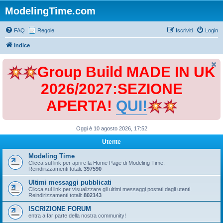
ModelingTime.com
FAQ
Regole
Iscriviti
Login
Indice
Group Build MADE IN UK
2026/2027:SEZIONE
APERTA!
QUI!
Oggi è 10 agosto 2026, 17:52
Utente
Modeling Time
Clicca sul link per aprire la Home Page di Modeling Time.
Reindirizzamenti totali:
397590
Ultimi messaggi pubblicati
Clicca sul link per visualizzare gli ultimi messaggi postati dagli utenti.
Reindirizzamenti totali:
802143
ISCRIZIONE FORUM
entra a far parte della nostra community!