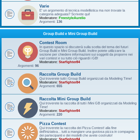
Varie
E' un argomento di tecnica modellistica ma non trovate la
categoria adeguata? Scrivete qui!
Moderatore:
FreestyleAurelio
Argomenti:
136
Group Build e Mini Group Build
Contest Room
In questo spazio si discuterà sulla scelta del tema dei futuri
Group Build e Mini Group Build. Inoltre potete utilizzare la
sezione per chiedere informazioni sui soggetti da proporre nei
vari contest e su tutto ciò riguardi i GB!
Moderatore:
Starfighter84
Argomenti:
96
Raccolta Group Build
Qui troverete tutti i Group Build organizzati da Modeling Time!
Moderatore:
Starfighter84
Argomenti:
655
Raccolta Mini Group Build
Qui troverete la raccolta di tutti i Mini GB organizzati da Modeling
Time!
Moderatore:
Starfighter84
Argomenti:
220
Pizza Contest
Qui troverete la raccolta dei Pizza Contest! alla fine
dell'iniziativa... tutti a mangiare una gustosa pizza in compagnia
dei partecipanti e dei modelli che avete costruito!
Moderatore:
Starfighter84