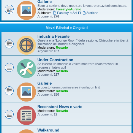
Gallerie
Ecco la sezione dove mostrare le vostre creazioni completate.
Moderatore:
FreestyleAurelio
Subforum:
Fantasy e Sci-Fi
,
Storiche
Argomenti:
276
Mezzi Blindati e Cingolati
Industria Pesante
Questa è la "Lounge Room" della sezione. Chiacchere in libertà
sul mondo dei blindati e cingolati!
Moderatore:
Rosario
Argomenti:
107
Under Construction
Se iniziate un modello e volete mostrare il vostro work in
progress, fatelo qui!
Moderatore:
Rosario
Argomenti:
227
Gallerie
in questo forum puoi inserire i tuoi lavori finiti.
Moderatore:
Rosario
Argomenti:
250
Recensioni News e varie
Moderatore:
Rosario
Argomenti:
19
Walkaround