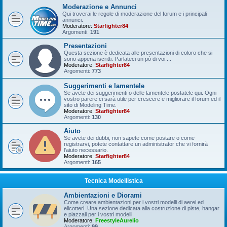
Moderazione e Annunci
Qui troverai le regole di moderazione del forum e i principali
annunci.
Moderatore:
Starfighter84
Argomenti:
191
Presentazioni
Questa sezione è dedicata alle presentazioni di coloro che si
sono appena iscritti. Parlateci un pò di voi....
Moderatore:
Starfighter84
Argomenti:
773
Suggerimenti e lamentele
Se avete dei suggerimenti o delle lamentele postatele qui. Ogni
vostro parere ci sarà utile per crescere e migliorare il forum ed il
sito di Modeling Time.
Moderatore:
Starfighter84
Argomenti:
130
Aiuto
Se avete dei dubbi, non sapete come postare o come
registrarvi, potete contattare un administrator che vi fornirà
l'aiuto necessario.
Moderatore:
Starfighter84
Argomenti:
165
Tecnica Modellistica
Ambientazioni e Diorami
Come creare ambientazioni per i vostri modelli di aerei ed
elicotteri. Una sezione dedicata alla costruzione di piste, hangar
e piazzali per i vostri modelli.
Moderatore:
FreestyleAurelio
Argomenti:
99