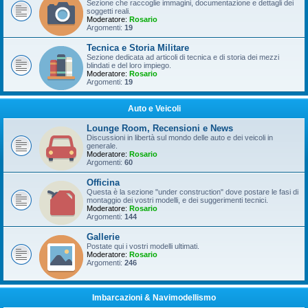
Sezione che raccoglie immagini, documentazione e dettagli dei
soggetti reali.
Moderatore:
Rosario
Argomenti:
19
Tecnica e Storia Militare
Sezione dedicata ad articoli di tecnica e di storia dei mezzi
blindati e del loro impiego.
Moderatore:
Rosario
Argomenti:
19
Auto e Veicoli
Lounge Room, Recensioni e News
Discussioni in libertà sul mondo delle auto e dei veicoli in
generale.
Moderatore:
Rosario
Argomenti:
60
Officina
Questa è la sezione "under construction" dove postare le fasi di
montaggio dei vostri modelli, e dei suggerimenti tecnici.
Moderatore:
Rosario
Argomenti:
144
Gallerie
Postate qui i vostri modelli ultimati.
Moderatore:
Rosario
Argomenti:
246
Imbarcazioni & Navimodellismo