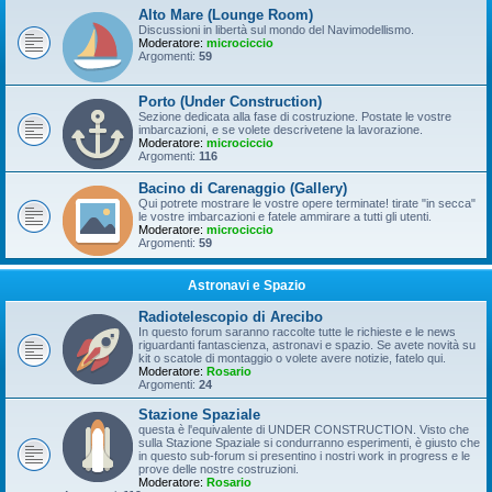
Alto Mare (Lounge Room)
Discussioni in libertà sul mondo del Navimodellismo.
Moderatore:
microciccio
Argomenti:
59
Porto (Under Construction)
Sezione dedicata alla fase di costruzione. Postate le vostre
imbarcazioni, e se volete descrivetene la lavorazione.
Moderatore:
microciccio
Argomenti:
116
Bacino di Carenaggio (Gallery)
Qui potrete mostrare le vostre opere terminate! tirate "in secca"
le vostre imbarcazioni e fatele ammirare a tutti gli utenti.
Moderatore:
microciccio
Argomenti:
59
Astronavi e Spazio
Radiotelescopio di Arecibo
In questo forum saranno raccolte tutte le richieste e le news
riguardanti fantascienza, astronavi e spazio. Se avete novità su
kit o scatole di montaggio o volete avere notizie, fatelo qui.
Moderatore:
Rosario
Argomenti:
24
Stazione Spaziale
questa è l'equivalente di UNDER CONSTRUCTION. Visto che
sulla Stazione Spaziale si condurranno esperimenti, è giusto che
in questo sub-forum si presentino i nostri work in progress e le
prove delle nostre costruzioni.
Moderatore:
Rosario