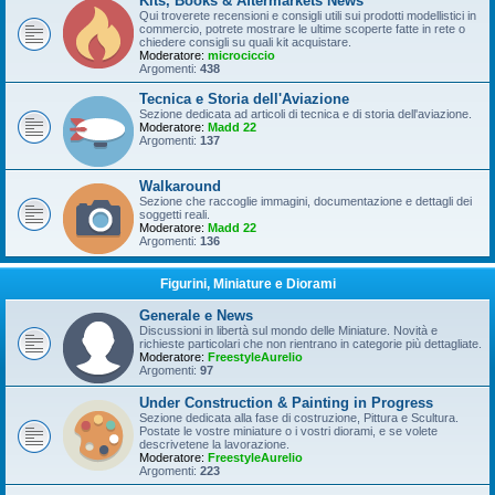
Kits, Books & Aftermarkets News
Qui troverete recensioni e consigli utili sui prodotti modellistici in
commercio, potrete mostrare le ultime scoperte fatte in rete o
chiedere consigli su quali kit acquistare.
Moderatore:
microciccio
Argomenti:
438
Tecnica e Storia dell'Aviazione
Sezione dedicata ad articoli di tecnica e di storia dell'aviazione.
Moderatore:
Madd 22
Argomenti:
137
Walkaround
Sezione che raccoglie immagini, documentazione e dettagli dei
soggetti reali.
Moderatore:
Madd 22
Argomenti:
136
Figurini, Miniature e Diorami
Generale e News
Discussioni in libertà sul mondo delle Miniature. Novità e
richieste particolari che non rientrano in categorie più dettagliate.
Moderatore:
FreestyleAurelio
Argomenti:
97
Under Construction & Painting in Progress
Sezione dedicata alla fase di costruzione, Pittura e Scultura.
Postate le vostre miniature o i vostri diorami, e se volete
descrivetene la lavorazione.
Moderatore:
FreestyleAurelio
Argomenti:
223