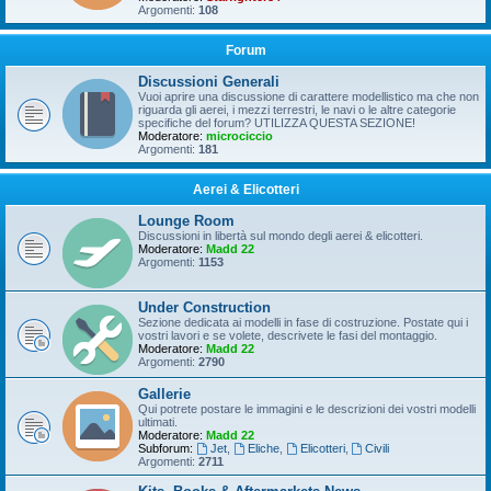
Argomenti:
108
Forum
Discussioni Generali
Vuoi aprire una discussione di carattere modellistico ma che non
riguarda gli aerei, i mezzi terrestri, le navi o le altre categorie
specifiche del forum? UTILIZZA QUESTA SEZIONE!
Moderatore:
microciccio
Argomenti:
181
Aerei & Elicotteri
Lounge Room
Discussioni in libertà sul mondo degli aerei & elicotteri.
Moderatore:
Madd 22
Argomenti:
1153
Under Construction
Sezione dedicata ai modelli in fase di costruzione. Postate qui i
vostri lavori e se volete, descrivete le fasi del montaggio.
Moderatore:
Madd 22
Argomenti:
2790
Gallerie
Qui potrete postare le immagini e le descrizioni dei vostri modelli
ultimati.
Moderatore:
Madd 22
Subforum:
Jet
,
Eliche
,
Elicotteri
,
Civili
Argomenti:
2711