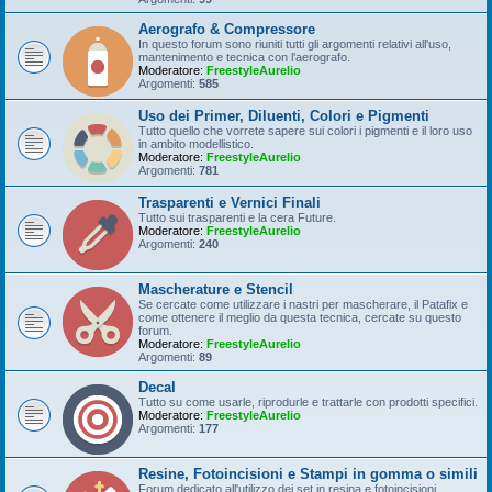
Aerografo & Compressore
In questo forum sono riuniti tutti gli argomenti relativi all'uso,
mantenimento e tecnica con l'aerografo.
Moderatore:
FreestyleAurelio
Argomenti:
585
Uso dei Primer, Diluenti, Colori e Pigmenti
Tutto quello che vorrete sapere sui colori i pigmenti e il loro uso
in ambito modellistico.
Moderatore:
FreestyleAurelio
Argomenti:
781
Trasparenti e Vernici Finali
Tutto sui trasparenti e la cera Future.
Moderatore:
FreestyleAurelio
Argomenti:
240
Mascherature e Stencil
Se cercate come utilizzare i nastri per mascherare, il Patafix e
come ottenere il meglio da questa tecnica, cercate su questo
forum.
Moderatore:
FreestyleAurelio
Argomenti:
89
Decal
Tutto su come usarle, riprodurle e trattarle con prodotti specifici.
Moderatore:
FreestyleAurelio
Argomenti:
177
Resine, Fotoincisioni e Stampi in gomma o simili
Forum dedicato all'utilizzo dei set in resina e fotoincisioni