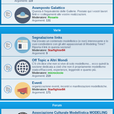
Argomenti:
119
Avamposto Galattico
Questa è l'equivalente delle Gallerie. Postate qui i vostri lavori
finiti o i collegamenti alle vostre realizzazioni.
Moderatore:
Rosario
Argomenti:
131
Varie
Segnalazione links
Hai trovato un contenuto modellistico (e non) interessante e lo
vuoi condividere con gli altri appassionati di Modeling Time?
Riporta il link in questa sezione!
Moderatore:
Starfighter84
Argomenti:
9
Off Topic e Altri Mondi
C'è chi dice che non si vive di solo modellismo... ecco quindi la
sezione dedicata a cioè che non è propriamente modellismo
statico!Racconti, esperienze, leggende e quanto più.
Moderatore:
microciccio
Argomenti:
219
Eventi
organizzazione eventi, incontri e manifestazioni modellistiche.
Moderatore:
Starfighter84
Argomenti:
171
Forum
Associazione Culturale Modellistica MODELING