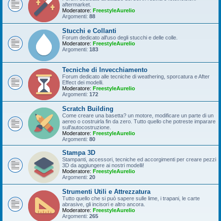
aftermarket.
Moderatore:
FreestyleAurelio
Argomenti:
88
Stucchi e Collanti
Forum dedicato all'uso degli stucchi e delle colle.
Moderatore:
FreestyleAurelio
Argomenti:
183
Tecniche di Invecchiamento
Forum dedicato alle tecniche di weathering, sporcatura e After
Effect dei modelli.
Moderatore:
FreestyleAurelio
Argomenti:
172
Scratch Building
Come creare una basetta? un motore, modificare un parte di un
aereo o costruirla fin da zero. Tutto quello che potreste imparare
sull'autocostruzione.
Moderatore:
FreestyleAurelio
Argomenti:
80
Stampa 3D
Stampanti, accessori, tecniche ed accorgimenti per creare pezzi
3D da aggiungere ai nostri modelli!
Moderatore:
FreestyleAurelio
Argomenti:
20
Strumenti Utili e Attrezzatura
Tutto quello che si può sapere sulle lime, i trapani, le carte
abrasive, gli incisori e altro ancora.
Moderatore:
FreestyleAurelio
Argomenti:
265